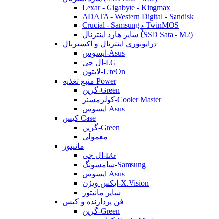
Lexar - Gigabyte - Kingmax
ADATA - Western Digital - Sandisk
Crucial - Samsung - TwinMOS
سایر هارد اینترنال (ُُُِSSD Sata - M2)
درایونوری اینترنال و اکسترنال
ایسوس-Asus
ال جی-LG
لایتون-LiteOn
منبع تغذیه Power
گرین-Green
کولرمستر-Cooler Master
ایسوس-Asus
کیس Case
گرین-Green
معمولی
مانیتور
ال جی-LG
سامسونگ-Samsung
ایسوس-Asus
ایکس ویژن-X.Vision
سایر مانیتور
فن پردازنده و کیس
گرین-Green