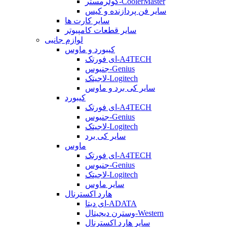
کولرمستر-CoolerMaster
سایر فن پردازنده و کیس
سایر کارت ها
سایر قطعات کامپیوتر
لوازم جانبی
کیبورد و ماوس
ای فورتک-A4TECH
جنیوس-Genius
لاجیتک-Logitech
سایر کی برد و ماوس
کیبورد
ای فورتک-A4TECH
جنیوس-Genius
لاجیتک-Logitech
سایر کی برد
ماوس
ای فورتک-A4TECH
جنیوس-Genius
لاجیتک-Logitech
سایر ماوس
هارد اکسترنال
ای دیتا-ADATA
وسترن دیجیتال-Western
سایر هارد اکسترنال