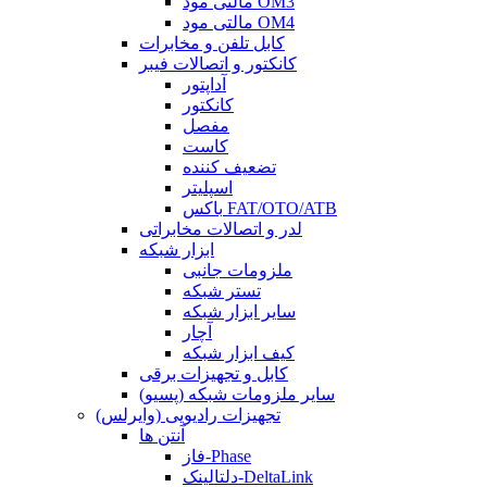
مالتی مود OM3
مالتی مود OM4
کابل تلفن و مخابرات
کانکتور و اتصالات فیبر
آداپتور
کانکتور
مفصل
کاست
تضعیف کننده
اسپلیتر
باکس FAT/OTO/ATB
لدر و اتصالات مخابراتی
ابزار شبکه
ملزومات جانبی
تستر شبکه
سایر ابزار شبکه
آچار
کیف ابزار شبکه
کابل و تجهیزات برقی
سایر ملزومات شبکه (پسیو)
تجهیزات رادیویی (وایرلس)
آنتن ها
فاز-Phase
دلتالینک-DeltaLink