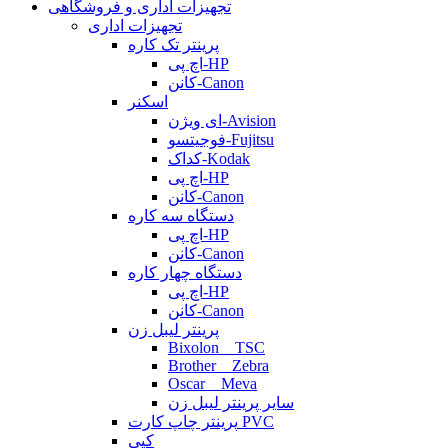
تجهیزات اداری و فروشگاهی
تجهیزات اداری
پرینتر تک کاره
اچ پی-HP
کانن-Canon
اسکنر
ای ویژن-Avision
فوجیتسو-Fujitsu
کداک-Kodak
اچ پی-HP
کانن-Canon
دستگاه سه کاره
اچ پی-HP
کانن-Canon
دستگاه چهار کاره
اچ پی-HP
کانن-Canon
پرینتر لیبل زن
Bixolon _ TSC
Brother _ Zebra
Oscar _ Meva
سایر پرینتر لیبل زن
پرینتر چاپ کارت PVC
کپی