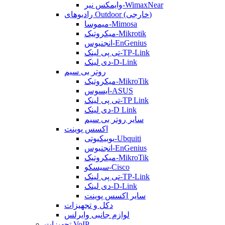
وایمکس نیر-WimaxNear
رادیوهای Outdoor (خارجی)
میموسا-Mimosa
میکروتیک-Mikrotik
انجنیوس-EnGenius
تی پی لینک-TP-Link
دی لینک-D-Link
روتر بی سیم
میکروتیک-MikroTik
ایسوس-ASUS
تی پی لینک-TP Link
دی لینک-D Link
سایر روتر بی سیم
اکسس پوینت
یوبیکیوتی-Ubquiti
انجنیوس-EnGenius
میکروتیک-MikroTik
سیسکو-Cisco
تی پی لینک-TP-Link
دی لینک-D-Link
سایر اکسس پوینت
دکل و تجهیزات
لوازم جانبی وایرلس
تجهیزات VoIP