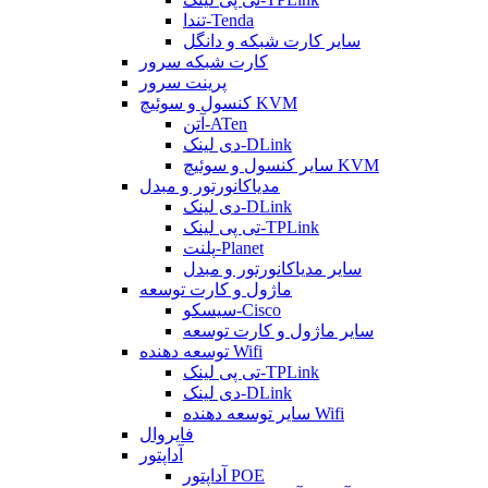
تندا-Tenda
سایر کارت شبکه و دانگل
کارت شبکه سرور
پرینت سرور
کنسول و سوئیچ KVM
آتن-ATen
دی لینک-DLink
سایر کنسول و سوئیچ KVM
مدیاکانورتور و مبدل
دی لینک-DLink
تی پی لینک-TPLink
پلنت-Planet
سایر مدیاکانورتور و مبدل
ماژول و کارت توسعه
سیسکو-Cisco
سایر ماژول و کارت توسعه
توسعه دهنده Wifi
تی پی لینک-TPLink
دی لینک-DLink
سایر توسعه دهنده Wifi
فایروال
آداپتور
آداپتور POE