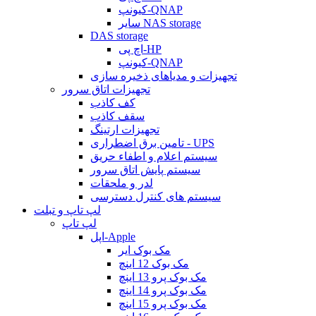
کیونپ-QNAP
سایر NAS storage
DAS storage
اچ پی-HP
کیونپ-QNAP
تجهیزات و مدیاهای ذخیره سازی
تجهیزات اتاق سرور
کف کاذب
سقف کاذب
تجهیزات ارتینگ
تامین برق اضطراری - UPS
سیستم اعلام و اطفاء حریق
سیستم پایش اتاق سرور
لدر و ملحقات
سیستم های کنترل دسترسی
لپ تاپ و تبلت
لپ تاپ
اپل-Apple
مک بوک ایر
مک بوک 12 اینچ
مک بوک پرو 13 اینچ
مک بوک پرو 14 اینچ
مک بوک پرو 15 اینچ