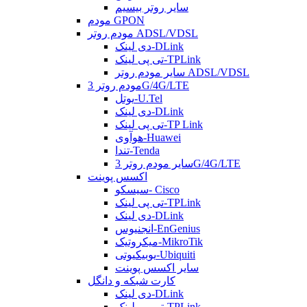
سایر روتر بیسیم
مودم GPON
مودم روتر ADSL/VDSL
دی لینک-DLink
تی پی لینک-TPLink
سایر مودم روتر ADSL/VDSL
مودم روتر 3G/4G/LTE
یوتل-U.Tel
دی لینک-DLink
تی پی لینک-TP Link
هوآوی-Huawei
تندا-Tenda
سایر مودم روتر 3G/4G/LTE
اکسس پوینت
سیسکو- Cisco
تی پی لینک-TPLink
دی لینک-DLink
انجنیوس-EnGenius
میکروتیک-MikroTik
یوبیکیوتی-Ubiquiti
سایر اکسس پوینت
کارت شبکه و دانگل
دی لینک-DLink
تی پی لینک-TPLink