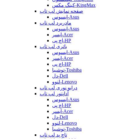
کینگ مکس-KingMax
صفحه نمایش لپ تاپ
ایسوس-Asus
مادربرد لپ تاپ
ایسوس-Asus
ایسر-Acer
اچ پی-HP
باتری لپ تاپ
ایسوس-Asus
ایسر-Acer
اچ پی-HP
توشیبا-Toshiba
دل-Dell
لنوو-Lenovo
درایو نوری لپ تاپ
آداپتور لپ تاپ
ایسوس-Asus
اچ پی-HP
ایسر-Acer
دل-Dell
لنوو-Lenovo
توشیبا-Toshiba
تاچ پد لپ تاپ