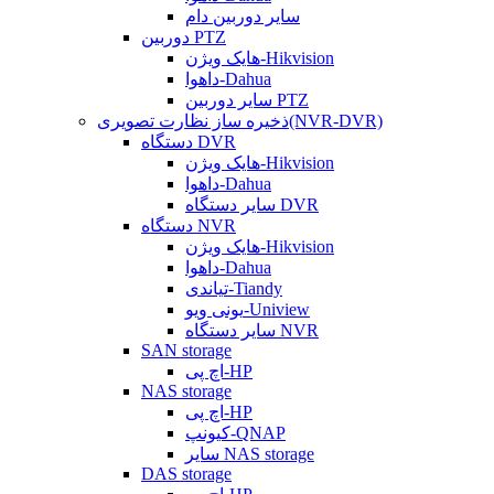
سایر دوربین دام
دوربین PTZ
هایک ویژن-Hikvision
داهوا-Dahua
سایر دوربین PTZ
ذخیره ساز نظارت تصویری(NVR-DVR)
دستگاه DVR
هایک ویژن-Hikvision
داهوا-Dahua
سایر دستگاه DVR
دستگاه NVR
هایک ویژن-Hikvision
داهوا-Dahua
تیاندی-Tiandy
یونی ویو-Uniview
سایر دستگاه NVR
SAN storage
اچ پی-HP
NAS storage
اچ پی-HP
کیونپ-QNAP
سایر NAS storage
DAS storage