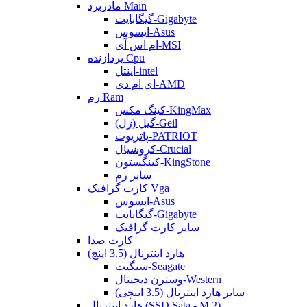
مادربرد Main
گیگابایت-Gigabyte
ایسوس-Asus
ام اس آی-MSI
پردازنده Cpu
اینتل-intel
ای ام دی-AMD
رم Ram
کینگ مکس-KingMax
گیل (ژل)-Geil
پاتریوت-PATRIOT
کروشیال-Crucial
کینگستون-KingStone
سایر رم
کارت گرافیک Vga
ایسوس-Asus
گیگابایت-Gigabyte
سایر کارت گرافیک
کارت صدا
هارد اینترنال (3.5 اینچ)
سیگیت-Seagate
وسترن دیجیتال-Western
سایر هارد اینترنال (3.5 اینچی)
هارد اینترنال (SSD Sata - M.2)