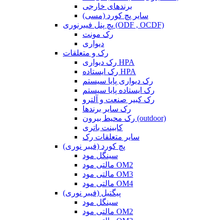
برندهای خارجی
سایر پچ کورد (مسی)
پچ پنل فیبرنوری (ODF , OCDF)
رک مونت
دیواری
رک و متعلقات
رک دیواری HPA
رک ایستاده HPA
رک دیواری پایا سیستم
رک ایستاده پایا سیستم
رک کبیر صنعت و آلترو
رک سایر برندها
رک محیط بیرون (outdoor)
کابینت باتری
سایر متعلقات رک
پچ کورد (فیبر نوری)
سینگل مود
مالتی مود OM2
مالتی مود OM3
مالتی مود OM4
پیگتیل (فیبر نوری)
سینگل مود
مالتی مود OM2