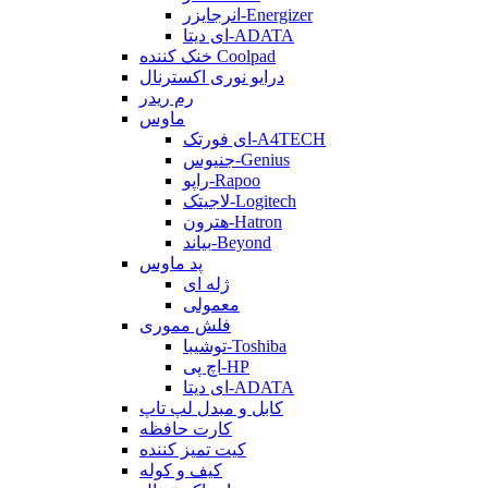
انرجایزر-Energizer
ای دیتا-ADATA
خنک کننده Coolpad
درایو نوری اکسترنال
رم ریدر
ماوس
ای فورتک-A4TECH
جنیوس-Genius
راپو-Rapoo
لاجیتک-Logitech
هترون-Hatron
بیاند-Beyond
پد ماوس
ژله ای
معمولی
فلش مموری
توشیبا-Toshiba
اچ پی-HP
ای دیتا-ADATA
کابل و مبدل لپ تاپ
کارت حافظه
کیت تمیز کننده
کیف و کوله