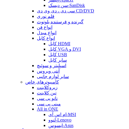
سن دیسک-SanDisk
سی دی ، دی وی دی CD/DVD
قلم نوری
گیرنده و فرستنده بلوتوث
انواع فن
انواع مبدل
انواع کابل
کابل HDMI
کابل VGA و DVI
کابل USB
سایر کابل
اسپلیتر و سوئیچ
آنتی ویروس
سایر لوازم جانبی
کامپیوترهای خاص
زیروکلاینت
تین کلاینت
نانو پی سی
مینی پی سی
All in ONE
ام اس آی-MSI
لنوو-Lenovo
ایسوس-Asus