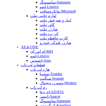
سامسونگ-Samsung
لنوو-Lenovo
مایکروسافت-Microsoft
لوازم جانبی تبلت
لیبل و ضد خش تبلت
کاور تبلت
شارژر تبلت
کی برد تبلت
کارت حافظه تبلت
شارژر فندکی خودرو
All in ONE
ام اس آی-MSI
لنوو-Lenovo
ایسوس-Asus
قطعات لپ تاپ
هارد لپ تاپ
توشیبا-Toshiba
سیگیت-Seagate
وسترن دیجیتال-Western
رم لپ تاپ
ای دیتا-ADATA
اپیسر-Apacer
سامسونگ-Samsung
کینگستون-KingSton