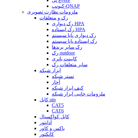
اچ پی-HP
کیونپ-QNAP
ملزومات نظارت تصویری
رک و متعلقات
رک دیواری HPA
رک ایستاده HPA
رک دیواری پایا سیستم
رک ایستاده پایا سیستم
رک سایر برندها
رک outdoor
کابینت باتری
سایر متعلقات رک
ابزار شبکه
تستر شبکه
آچار
کیف ابزار شبکه
ملزومات جانبی ابزار شبکه
کابل utp
CAT5
CAT6
کابل کواکسیال
آداپتور
باکس و کاور
کانکتور