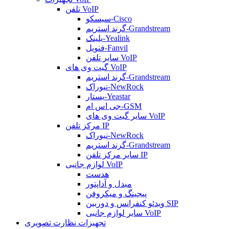
تلفن VoIP
سیسکو-Cisco
گرند استریم-Grandstream
یلینک-Yealink
فنویل-Fanvil
سایر تلفن VoIP
گیت وی های VoIP
گرند استریم-Grandstream
نیوراک-NewRock
یستار-Yeastar
جی اس ام-GSM
سایر گیت وی های VoIP
مرکز تلفن IP
نیوراک-NewRock
گرند استریم-Grandstream
سایر مرکز تلفن IP
لوازم جانبی VoIP
هدست
مبدل و آداپتور
پیجینگ و میکروفن
ویدئو کنفرانس و دوربین SIP
سایر لوازم جانبی VoIP
تجهیزات نظارت تصویری