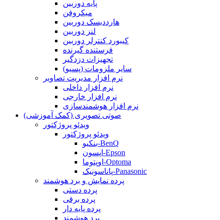
پایه دوربین
میکروفن
هارددیسک دوربین
لنز دوربین
کیبورد کنترلر دوربین
فرستنده گیرنده
تجهیزات دزدگیر
سایر ملزومات (پسیو)
نرم افزار مدیریت تصاویر
نرم افزار داخلی
نرم افزار خارجی
نرم افزار هوشمندسازی
صوتی تصویری (کمک آموزشی)
ویدئو پروژکتور
ویدئو پروژکتور
بنکیو-BenQ
اپسون-Epson
اوپتوما-Optoma
پاناسونیک-Panasonic
پرده نمایش و برد هوشمند
پرده دستی
پرده برقی
پرده پایه دار
برد هوشمند