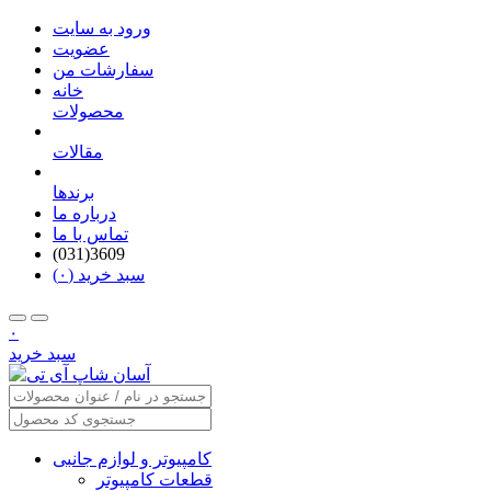
ورود به سایت
عضویت
سفارشات من
خانه
محصولات
مقالات
برندها
درباره ما
تماس با ما
(031)3609
سبد خرید (۰)
۰
سبد خرید
کامپیوتر و لوازم جانبی
قطعات کامپیوتر