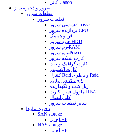
کانن-Canon
سرور و ذخیره ساز
قطعات سرور
قطعات سرور
شاسی سرور-Chassis
پردازنده سرور-CPU
فن و هیتینگ
هارد سرور-HDD
رم سرور-RAM
پاورسرور-Power
کارت شبکه سرور
کارت گرافیک و صدا
کارت اکسپندر
کنترل Raid و باطری Raid
کیج ، کدی و رایزر
ریل کیت و نگهدارنده
ماژول فیبر | کارت HBA
کابل اتصال
سایر قطعات سرور
ذخیره سازها
SAN storage
اچ پی-HP
NAS storage
اچ پی-HP