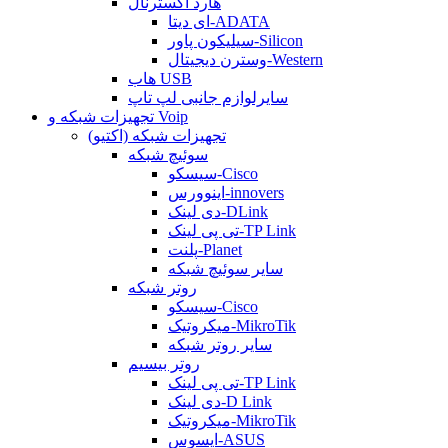
هارد اکسترنال
ای دیتا-ADATA
سیلیکون پاور-Silicon
وسترن دیجیتال-Western
هاب USB
سایرلوازم جانبی لپ تاپ
تجهیزات شبکه و Voip
تجهیزات شبکه (اکتیو)
سوئیچ شبکه
سیسکو-Cisco
اینوورس-innovers
دی لینک-DLink
تی پی لینک-TP Link
پلنت-Planet
سایر سوئیچ شبکه
روتر شبکه
سیسکو-Cisco
میکروتیک-MikroTik
سایر روتر شبکه
روتر بیسیم
تی پی لینک-TP Link
دی لینک-D Link
میکروتیک-MikroTik
ایسوس-ASUS