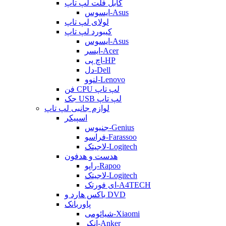
کابل فلت لپ تاپ
ایسوس-Asus
لولای لپ تاپ
کیبورد لپ تاپ
ایسوس-Asus
ایسر-Acer
اچ پی-HP
دل-Dell
لنوو-Lenovo
فن CPU لپ تاپ
جک USB لپ تاپ
لوازم جانبی لپ تاپ
اسپیکر
جنیوس-Genius
فراسو-Farassoo
لاجیتک-Logitech
هدست و هدفون
راپو-Rapoo
لاجیتک-Logitech
ای فورتک-A4TECH
باکس هارد و DVD
پاوربانک
شیائومی-Xiaomi
انکر-Anker