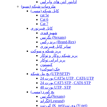
آداپتور آنتن های وایرلس
ملزومات شبکه (پسیو)
کابل شبکه (مسی)
cat 5e
Cat 6
Cat 7
کابل فیبرنوری
شهید قندی
نگزنس (Nexans)
برند رکس (Brand-Rex)
سایر کابل فیبرنوری
پریز شبکه و سوکت
پریز شبکه روکار و توکار
پریز ایرانی توکار
کیستون
جک (سوکت)
پچ پنل شبکه (UTP/SFTP)
24 پورت CAT5e UTP , CAT6 UTP
24 پورت CAT5 STP , CAT6 STP
48 پورت UTP , STP
پچ کورد (مسی)
نگزنس(Nexans)
لگراند(Legrand)
کی-نت (K_net)/وی نت (V-net)