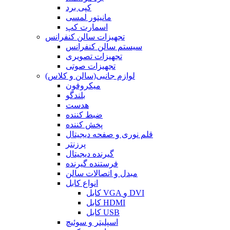
کپی برد
مانیتور لمسی
اسمارت کپ
تجهیزات سالن کنفرانس
سیستم سالن کنفرانس
تجهیزات تصویری
تجهیزات صوتی
لوازم جانبی(سالن و کلاس)
میکروفون
بلندگو
هدست
ضبط کننده
پخش کننده
قلم نوری و صفحه دیجیتال
پرزنتر
گیرنده دیجیتال
فرستنده گیرنده
مبدل و اتصالات سالن
انواع کابل
کابل VGA و DVI
کابل HDMI
کابل USB
اسپلیتر و سوئیچ