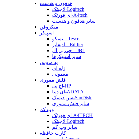
هدفون و هدست
لاجیتک-Logitech
ای فورتک-A4tech
سایر هدفون و هدست
میکروفن
اسپیکر
تسکو _ Tesco
ادیفایر _ Edifier
جی بی ال _ JBL
سایر اسپیکرها
پد ماوس
ژله ای
معمولی
فلش مموری
اچ پی-HP
ای دیتا-ADATA
سن دیسک-SanDisk
سایر فلش مموری
وب کم
ای فورتک-A4TECH
لاجیتک-Logitech
سایر وب کم
کارت حافظه
اپیسر-Apacer