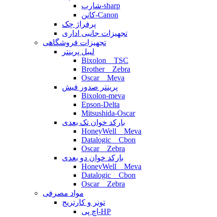
شارپ-sharp
کانن-Canon
پرفراژ چک
تجهیزات جانبی اداری
تجهیزات فروشگاهی
لیبل پرینتر
Bixolon _ TSC
Brother _ Zebra
Oscar _ Meva
پرینتر صدور فیش
Bixolon-meva
Epson-Delta
Mitsushida-Oscar
بارکد خوان تک بعدی
HoneyWell _ Meva
Datalogic _ Cbon
Oscar _ Zebra
بارکد خوان دو بعدی
HoneyWell _ Meva
Datalogic _ Cbon
Oscar _ Zebra
مواد مصرفی
تونر و کارتریج
اچ پی-HP