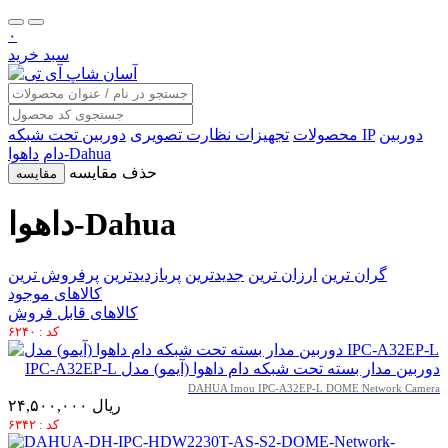
۰
سبد خرید
دوربین
دوربین تحت شبکه IP
محصولات
تجهیزات نظارت تصویری
داهوا-Dahua
دام
حذف مقایسه
مقایسه
داهوا-Dahua
گران ترین
ارزان ترین
جدیدترین
پربازدیدترین
پرفروش ترین
کالاهای موجود
کالاهای قابل فروش
کد : ۶۲۴۰
دوربین مدار بسته تحت شبکه دام داهوا (آیمو) مدل IPC-A32EP-L
DAHUA Imou IPC-A32EP-L DOME Network Camera
۲۴,۵۰۰,۰۰۰ ریال
کد : ۶۳۴۲