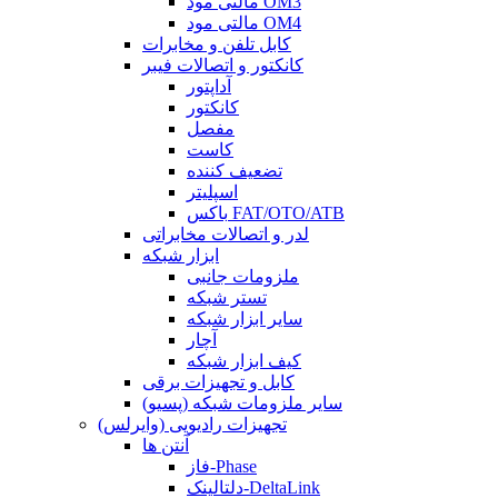
مالتی مود OM3
مالتی مود OM4
کابل تلفن و مخابرات
کانکتور و اتصالات فیبر
آداپتور
کانکتور
مفصل
کاست
تضعیف کننده
اسپلیتر
باکس FAT/OTO/ATB
لدر و اتصالات مخابراتی
ابزار شبکه
ملزومات جانبی
تستر شبکه
سایر ابزار شبکه
آچار
کیف ابزار شبکه
کابل و تجهیزات برقی
سایر ملزومات شبکه (پسیو)
تجهیزات رادیویی (وایرلس)
آنتن ها
فاز-Phase
دلتالینک-DeltaLink