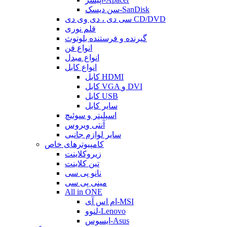
سن دیسک-SanDisk
سی دی ، دی وی دی CD/DVD
قلم نوری
گیرنده و فرستنده بلوتوث
انواع فن
انواع مبدل
انواع کابل
کابل HDMI
کابل VGA و DVI
کابل USB
سایر کابل
اسپلیتر و سوئیچ
آنتی ویروس
سایر لوازم جانبی
کامپیوترهای خاص
زیروکلاینت
تین کلاینت
نانو پی سی
مینی پی سی
All in ONE
ام اس آی-MSI
لنوو-Lenovo
ایسوس-Asus