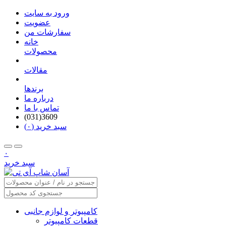
ورود به سایت
عضویت
سفارشات من
خانه
محصولات
مقالات
برندها
درباره ما
تماس با ما
(031)3609
سبد خرید (۰)
۰
سبد خرید
کامپیوتر و لوازم جانبی
قطعات کامپیوتر