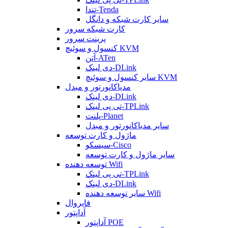
تندا-Tenda
سایر کارت شبکه و دانگل
کارت شبکه سرور
پرینت سرور
کنسول و سوئیچ KVM
آتن-ATen
دی لینک-DLink
سایر کنسول و سوئیچ KVM
مدیاکانورتور و مبدل
دی لینک-DLink
تی پی لینک-TPLink
پلنت-Planet
سایر مدیاکانورتور و مبدل
ماژول و کارت توسعه
سیسکو-Cisco
سایر ماژول و کارت توسعه
توسعه دهنده Wifi
تی پی لینک-TPLink
دی لینک-DLink
سایر توسعه دهنده Wifi
فایروال
آداپتور
آداپتور POE