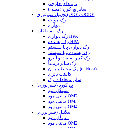
برندهای خارجی
سایر پچ کورد (مسی)
پچ پنل فیبرنوری (ODF , OCDF)
رک مونت
دیواری
رک و متعلقات
رک دیواری HPA
رک ایستاده HPA
رک دیواری پایا سیستم
رک ایستاده پایا سیستم
رک کبیر صنعت و آلترو
رک سایر برندها
رک محیط بیرون (outdoor)
کابینت باتری
سایر متعلقات رک
پچ کورد (فیبر نوری)
سینگل مود
مالتی مود OM2
مالتی مود OM3
مالتی مود OM4
پیگتیل (فیبر نوری)
سینگل مود
مالتی مود OM2