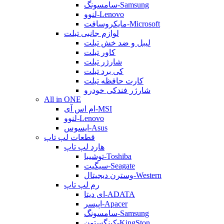
سامسونگ-Samsung
لنوو-Lenovo
مایکروسافت-Microsoft
لوازم جانبی تبلت
لیبل و ضد خش تبلت
کاور تبلت
شارژر تبلت
کی برد تبلت
کارت حافظه تبلت
شارژر فندکی خودرو
All in ONE
ام اس آی-MSI
لنوو-Lenovo
ایسوس-Asus
قطعات لپ تاپ
هارد لپ تاپ
توشیبا-Toshiba
سیگیت-Seagate
وسترن دیجیتال-Western
رم لپ تاپ
ای دیتا-ADATA
اپیسر-Apacer
سامسونگ-Samsung
کینگستون-KingSton