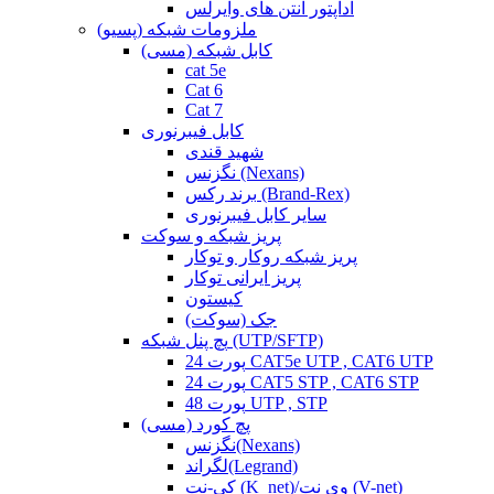
آداپتور آنتن های وایرلس
ملزومات شبکه (پسیو)
کابل شبکه (مسی)
cat 5e
Cat 6
Cat 7
کابل فیبرنوری
شهید قندی
نگزنس (Nexans)
برند رکس (Brand-Rex)
سایر کابل فیبرنوری
پریز شبکه و سوکت
پریز شبکه روکار و توکار
پریز ایرانی توکار
کیستون
جک (سوکت)
پچ پنل شبکه (UTP/SFTP)
24 پورت CAT5e UTP , CAT6 UTP
24 پورت CAT5 STP , CAT6 STP
48 پورت UTP , STP
پچ کورد (مسی)
نگزنس(Nexans)
لگراند(Legrand)
کی-نت (K_net)/وی نت (V-net)