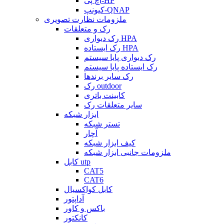
اچ پی-HP
کیونپ-QNAP
ملزومات نظارت تصویری
رک و متعلقات
رک دیواری HPA
رک ایستاده HPA
رک دیواری پایا سیستم
رک ایستاده پایا سیستم
رک سایر برندها
رک outdoor
کابینت باتری
سایر متعلقات رک
ابزار شبکه
تستر شبکه
آچار
کیف ابزار شبکه
ملزومات جانبی ابزار شبکه
کابل utp
CAT5
CAT6
کابل کواکسیال
آداپتور
باکس و کاور
کانکتور