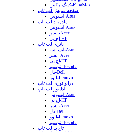
کینگ مکس-KingMax
صفحه نمایش لپ تاپ
ایسوس-Asus
مادربرد لپ تاپ
ایسوس-Asus
ایسر-Acer
اچ پی-HP
باتری لپ تاپ
ایسوس-Asus
ایسر-Acer
اچ پی-HP
توشیبا-Toshiba
دل-Dell
لنوو-Lenovo
درایو نوری لپ تاپ
آداپتور لپ تاپ
ایسوس-Asus
اچ پی-HP
ایسر-Acer
دل-Dell
لنوو-Lenovo
توشیبا-Toshiba
تاچ پد لپ تاپ