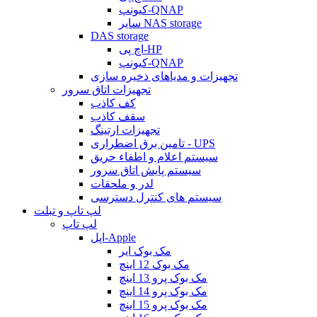
کیونپ-QNAP
سایر NAS storage
DAS storage
اچ پی-HP
کیونپ-QNAP
تجهیزات و مدیاهای ذخیره سازی
تجهیزات اتاق سرور
کف کاذب
سقف کاذب
تجهیزات ارتینگ
تامین برق اضطراری - UPS
سیستم اعلام و اطفاء حریق
سیستم پایش اتاق سرور
لدر و ملحقات
سیستم های کنترل دسترسی
لپ تاپ و تبلت
لپ تاپ
اپل-Apple
مک بوک ایر
مک بوک 12 اینچ
مک بوک پرو 13 اینچ
مک بوک پرو 14 اینچ
مک بوک پرو 15 اینچ