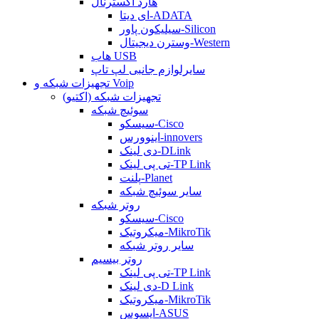
هارد اکسترنال
ای دیتا-ADATA
سیلیکون پاور-Silicon
وسترن دیجیتال-Western
هاب USB
سایرلوازم جانبی لپ تاپ
تجهیزات شبکه و Voip
تجهیزات شبکه (اکتیو)
سوئیچ شبکه
سیسکو-Cisco
اینوورس-innovers
دی لینک-DLink
تی پی لینک-TP Link
پلنت-Planet
سایر سوئیچ شبکه
روتر شبکه
سیسکو-Cisco
میکروتیک-MikroTik
سایر روتر شبکه
روتر بیسیم
تی پی لینک-TP Link
دی لینک-D Link
میکروتیک-MikroTik
ایسوس-ASUS