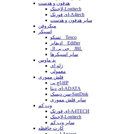
هدفون و هدست
لاجیتک-Logitech
ای فورتک-A4tech
سایر هدفون و هدست
میکروفن
اسپیکر
تسکو _ Tesco
ادیفایر _ Edifier
جی بی ال _ JBL
سایر اسپیکرها
پد ماوس
ژله ای
معمولی
فلش مموری
اچ پی-HP
ای دیتا-ADATA
سن دیسک-SanDisk
سایر فلش مموری
وب کم
ای فورتک-A4TECH
لاجیتک-Logitech
سایر وب کم
کارت حافظه
اپیسر-Apacer