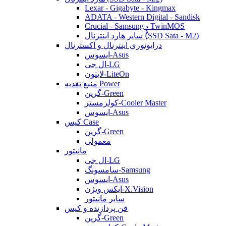
Lexar - Gigabyte - Kingmax
ADATA - Western Digital - Sandisk
Crucial - Samsung - TwinMOS
سایر هارد اینترنال (ُُُِSSD Sata - M2)
درایونوری اینترنال و اکسترنال
ایسوس-Asus
ال جی-LG
لایتون-LiteOn
منبع تغذیه Power
گرین-Green
کولرمستر-Cooler Master
ایسوس-Asus
کیس Case
گرین-Green
معمولی
مانیتور
ال جی-LG
سامسونگ-Samsung
ایسوس-Asus
ایکس ویژن-X.Vision
سایر مانیتور
فن پردازنده و کیس
گرین-Green