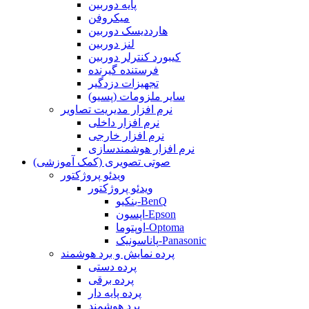
پایه دوربین
میکروفن
هارددیسک دوربین
لنز دوربین
کیبورد کنترلر دوربین
فرستنده گیرنده
تجهیزات دزدگیر
سایر ملزومات (پسیو)
نرم افزار مدیریت تصاویر
نرم افزار داخلی
نرم افزار خارجی
نرم افزار هوشمندسازی
صوتی تصویری (کمک آموزشی)
ویدئو پروژکتور
ویدئو پروژکتور
بنکیو-BenQ
اپسون-Epson
اوپتوما-Optoma
پاناسونیک-Panasonic
پرده نمایش و برد هوشمند
پرده دستی
پرده برقی
پرده پایه دار
برد هوشمند