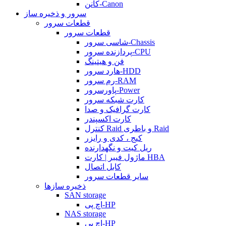
کانن-Canon
سرور و ذخیره ساز
قطعات سرور
قطعات سرور
شاسی سرور-Chassis
پردازنده سرور-CPU
فن و هیتینگ
هارد سرور-HDD
رم سرور-RAM
پاورسرور-Power
کارت شبکه سرور
کارت گرافیک و صدا
کارت اکسپندر
کنترل Raid و باطری Raid
کیج ، کدی و رایزر
ریل کیت و نگهدارنده
ماژول فیبر | کارت HBA
کابل اتصال
سایر قطعات سرور
ذخیره سازها
SAN storage
اچ پی-HP
NAS storage
اچ پی-HP