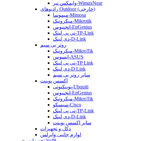
وایمکس نیر-WimaxNear
رادیوهای Outdoor (خارجی)
میموسا-Mimosa
میکروتیک-Mikrotik
انجنیوس-EnGenius
تی پی لینک-TP-Link
دی لینک-D-Link
روتر بی سیم
میکروتیک-MikroTik
ایسوس-ASUS
تی پی لینک-TP Link
دی لینک-D Link
سایر روتر بی سیم
اکسس پوینت
یوبیکیوتی-Ubquiti
انجنیوس-EnGenius
میکروتیک-MikroTik
سیسکو-Cisco
تی پی لینک-TP-Link
دی لینک-D-Link
سایر اکسس پوینت
دکل و تجهیزات
لوازم جانبی وایرلس
تجهیزات VoIP