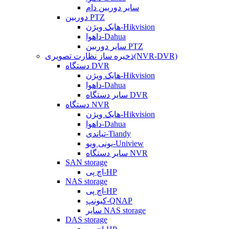
سایر دوربین دام
دوربین PTZ
هایک ویژن-Hikvision
داهوا-Dahua
سایر دوربین PTZ
ذخیره ساز نظارت تصویری(NVR-DVR)
دستگاه DVR
هایک ویژن-Hikvision
داهوا-Dahua
سایر دستگاه DVR
دستگاه NVR
هایک ویژن-Hikvision
داهوا-Dahua
تیاندی-Tiandy
یونی ویو-Uniview
سایر دستگاه NVR
SAN storage
اچ پی-HP
NAS storage
اچ پی-HP
کیونپ-QNAP
سایر NAS storage
DAS storage