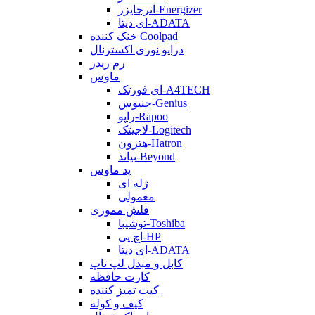
انرجایزر-Energizer
ای دیتا-ADATA
خنک کننده Coolpad
درایو نوری اکسترنال
رم ریدر
ماوس
ای فورتک-A4TECH
جنیوس-Genius
راپو-Rapoo
لاجیتک-Logitech
هترون-Hatron
بیاند-Beyond
پد ماوس
ژله ای
معمولی
فلش مموری
توشیبا-Toshiba
اچ پی-HP
ای دیتا-ADATA
کابل و مبدل لپ تاپ
کارت حافظه
کیت تمیز کننده
کیف و کوله