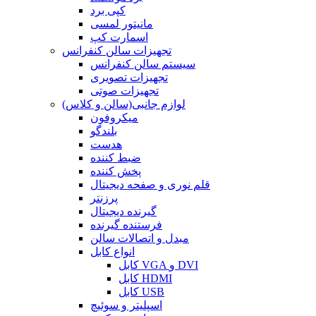
کپی برد
مانیتور لمسی
اسمارت کپ
تجهیزات سالن کنفرانس
سیستم سالن کنفرانس
تجهیزات تصویری
تجهیزات صوتی
لوازم جانبی(سالن و کلاس)
میکروفون
بلندگو
هدست
ضبط کننده
پخش کننده
قلم نوری و صفحه دیجیتال
پرزنتر
گیرنده دیجیتال
فرستنده گیرنده
مبدل و اتصالات سالن
انواع کابل
کابل VGA و DVI
کابل HDMI
کابل USB
اسپلیتر و سوئیچ