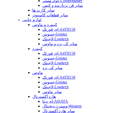
کولرمستر-CoolerMaster
سایر فن پردازنده و کیس
سایر کارت ها
سایر قطعات کامپیوتر
لوازم جانبی
کیبورد و ماوس
ای فورتک-A4TECH
جنیوس-Genius
لاجیتک-Logitech
سایر کی برد و ماوس
کیبورد
ای فورتک-A4TECH
جنیوس-Genius
لاجیتک-Logitech
سایر کی برد
ماوس
ای فورتک-A4TECH
جنیوس-Genius
لاجیتک-Logitech
سایر ماوس
هارد اکسترنال
ای دیتا-ADATA
وسترن دیجیتال-Western
سایر هارد اکسترنال