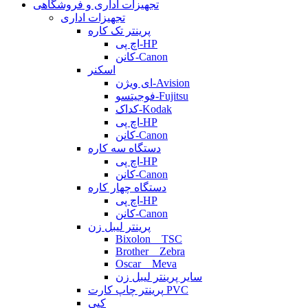
تجهیزات اداری و فروشگاهی
تجهیزات اداری
پرینتر تک کاره
اچ پی-HP
کانن-Canon
اسکنر
ای ویژن-Avision
فوجیتسو-Fujitsu
کداک-Kodak
اچ پی-HP
کانن-Canon
دستگاه سه کاره
اچ پی-HP
کانن-Canon
دستگاه چهار کاره
اچ پی-HP
کانن-Canon
پرینتر لیبل زن
Bixolon _ TSC
Brother _ Zebra
Oscar _ Meva
سایر پرینتر لیبل زن
پرینتر چاپ کارت PVC
کپی