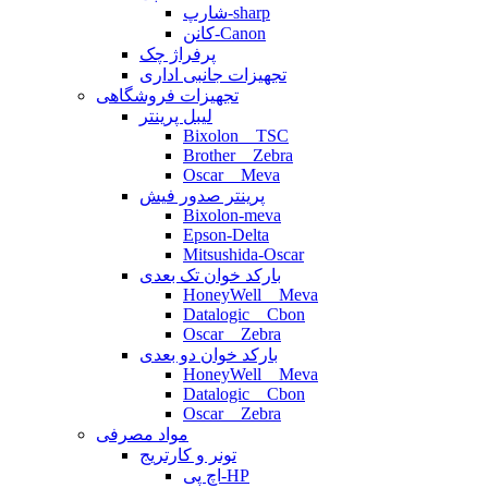
شارپ-sharp
کانن-Canon
پرفراژ چک
تجهیزات جانبی اداری
تجهیزات فروشگاهی
لیبل پرینتر
Bixolon _ TSC
Brother _ Zebra
Oscar _ Meva
پرینتر صدور فیش
Bixolon-meva
Epson-Delta
Mitsushida-Oscar
بارکد خوان تک بعدی
HoneyWell _ Meva
Datalogic _ Cbon
Oscar _ Zebra
بارکد خوان دو بعدی
HoneyWell _ Meva
Datalogic _ Cbon
Oscar _ Zebra
مواد مصرفی
تونر و کارتریج
اچ پی-HP