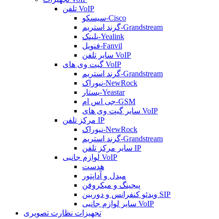
تلفن VoIP
سیسکو-Cisco
گرند استریم-Grandstream
یلینک-Yealink
فنویل-Fanvil
سایر تلفن VoIP
گیت وی های VoIP
گرند استریم-Grandstream
نیوراک-NewRock
یستار-Yeastar
جی اس ام-GSM
سایر گیت وی های VoIP
مرکز تلفن IP
نیوراک-NewRock
گرند استریم-Grandstream
سایر مرکز تلفن IP
لوازم جانبی VoIP
هدست
مبدل و آداپتور
پیجینگ و میکروفن
ویدئو کنفرانس و دوربین SIP
سایر لوازم جانبی VoIP
تجهیزات نظارت تصویری