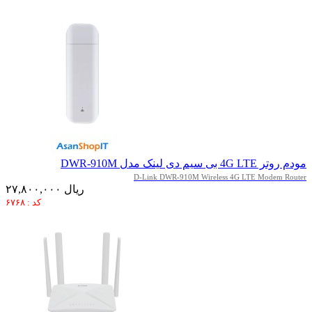
مودم روتر 4G LTE بی سیم دی لینک مدل DWR-910M
D-Link DWR-910M Wireless 4G LTE Modem Router
۲۷,۸۰۰,۰۰۰ ریال
کد : ۶۷۶۸