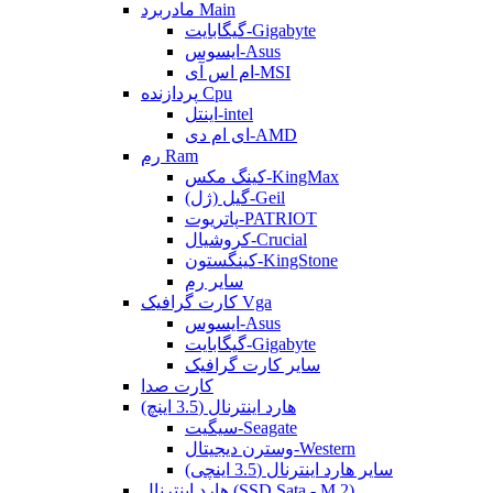
مادربرد Main
گیگابایت-Gigabyte
ایسوس-Asus
ام اس آی-MSI
پردازنده Cpu
اینتل-intel
ای ام دی-AMD
رم Ram
کینگ مکس-KingMax
گیل (ژل)-Geil
پاتریوت-PATRIOT
کروشیال-Crucial
کینگستون-KingStone
سایر رم
کارت گرافیک Vga
ایسوس-Asus
گیگابایت-Gigabyte
سایر کارت گرافیک
کارت صدا
هارد اینترنال (3.5 اینچ)
سیگیت-Seagate
وسترن دیجیتال-Western
سایر هارد اینترنال (3.5 اینچی)
هارد اینترنال (SSD Sata - M.2)