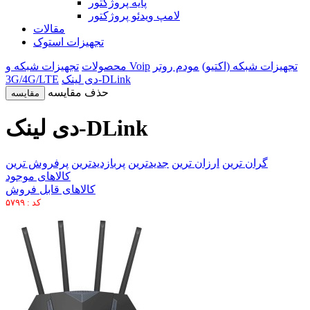
پایه پروژکتور
لامپ ویدئو پروژکتور
مقالات
تجهیزات استوک
تجهیزات شبکه (اکتیو)
مودم روتر
تجهیزات شبکه و Voip
محصولات
دی لینک-DLink
3G/4G/LTE
حذف مقایسه
مقایسه
دی لینک-DLink
گران ترین
ارزان ترین
جدیدترین
پربازدیدترین
پرفروش ترین
کالاهای موجود
کالاهای قابل فروش
کد : ۵۷۹۹