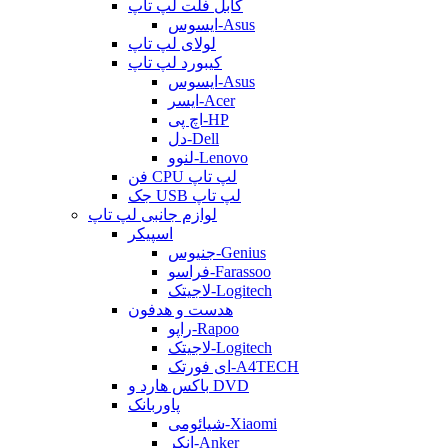
کابل فلت لپ تاپ
ایسوس-Asus
لولای لپ تاپ
کیبورد لپ تاپ
ایسوس-Asus
ایسر-Acer
اچ پی-HP
دل-Dell
لنوو-Lenovo
فن CPU لپ تاپ
جک USB لپ تاپ
لوازم جانبی لپ تاپ
اسپیکر
جنیوس-Genius
فراسو-Farassoo
لاجیتک-Logitech
هدست و هدفون
راپو-Rapoo
لاجیتک-Logitech
ای فورتک-A4TECH
باکس هارد و DVD
پاوربانک
شیائومی-Xiaomi
انکر-Anker