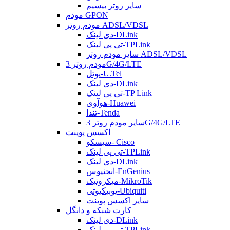
سایر روتر بیسیم
مودم GPON
مودم روتر ADSL/VDSL
دی لینک-DLink
تی پی لینک-TPLink
سایر مودم روتر ADSL/VDSL
مودم روتر 3G/4G/LTE
یوتل-U.Tel
دی لینک-DLink
تی پی لینک-TP Link
هوآوی-Huawei
تندا-Tenda
سایر مودم روتر 3G/4G/LTE
اکسس پوینت
سیسکو- Cisco
تی پی لینک-TPLink
دی لینک-DLink
انجنیوس-EnGenius
میکروتیک-MikroTik
یوبیکیوتی-Ubiquiti
سایر اکسس پوینت
کارت شبکه و دانگل
دی لینک-DLink
تی پی لینک-TPLink