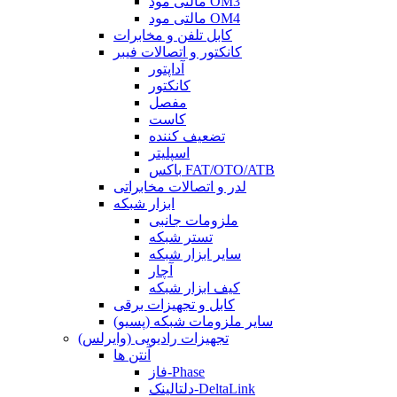
مالتی مود OM3
مالتی مود OM4
کابل تلفن و مخابرات
کانکتور و اتصالات فیبر
آداپتور
کانکتور
مفصل
کاست
تضعیف کننده
اسپلیتر
باکس FAT/OTO/ATB
لدر و اتصالات مخابراتی
ابزار شبکه
ملزومات جانبی
تستر شبکه
سایر ابزار شبکه
آچار
کیف ابزار شبکه
کابل و تجهیزات برقی
سایر ملزومات شبکه (پسیو)
تجهیزات رادیویی (وایرلس)
آنتن ها
فاز-Phase
دلتالینک-DeltaLink