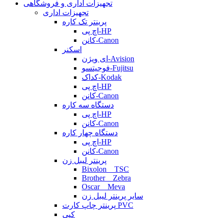
تجهیزات اداری و فروشگاهی
تجهیزات اداری
پرینتر تک کاره
اچ پی-HP
کانن-Canon
اسکنر
ای ویژن-Avision
فوجیتسو-Fujitsu
کداک-Kodak
اچ پی-HP
کانن-Canon
دستگاه سه کاره
اچ پی-HP
کانن-Canon
دستگاه چهار کاره
اچ پی-HP
کانن-Canon
پرینتر لیبل زن
Bixolon _ TSC
Brother _ Zebra
Oscar _ Meva
سایر پرینتر لیبل زن
پرینتر چاپ کارت PVC
کپی