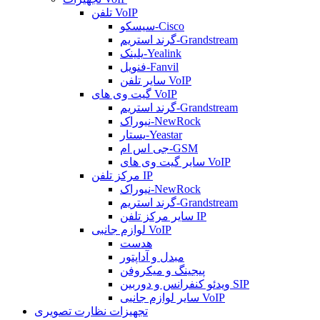
تلفن VoIP
سیسکو-Cisco
گرند استریم-Grandstream
یلینک-Yealink
فنویل-Fanvil
سایر تلفن VoIP
گیت وی های VoIP
گرند استریم-Grandstream
نیوراک-NewRock
یستار-Yeastar
جی اس ام-GSM
سایر گیت وی های VoIP
مرکز تلفن IP
نیوراک-NewRock
گرند استریم-Grandstream
سایر مرکز تلفن IP
لوازم جانبی VoIP
هدست
مبدل و آداپتور
پیجینگ و میکروفن
ویدئو کنفرانس و دوربین SIP
سایر لوازم جانبی VoIP
تجهیزات نظارت تصویری