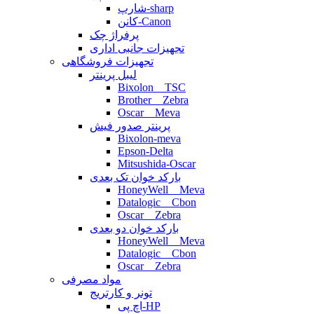
شارپ-sharp
کانن-Canon
پرفراژ چک
تجهیزات جانبی اداری
تجهیزات فروشگاهی
لیبل پرینتر
Bixolon _ TSC
Brother _ Zebra
Oscar _ Meva
پرینتر صدور فیش
Bixolon-meva
Epson-Delta
Mitsushida-Oscar
بارکد خوان تک بعدی
HoneyWell _ Meva
Datalogic _ Cbon
Oscar _ Zebra
بارکد خوان دو بعدی
HoneyWell _ Meva
Datalogic _ Cbon
Oscar _ Zebra
مواد مصرفی
تونر و کارتریج
اچ پی-HP