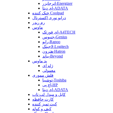
انرجایزر-Energizer
ای دیتا-ADATA
خنک کننده Coolpad
درایو نوری اکسترنال
رم ریدر
ماوس
ای فورتک-A4TECH
جنیوس-Genius
راپو-Rapoo
لاجیتک-Logitech
هترون-Hatron
بیاند-Beyond
پد ماوس
ژله ای
معمولی
فلش مموری
توشیبا-Toshiba
اچ پی-HP
ای دیتا-ADATA
کابل و مبدل لپ تاپ
کارت حافظه
کیت تمیز کننده
کیف و کوله