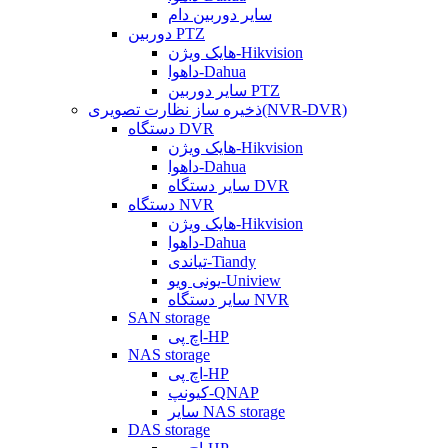
سایر دوربین دام
دوربین PTZ
هایک ویژن-Hikvision
داهوا-Dahua
سایر دوربین PTZ
ذخیره ساز نظارت تصویری(NVR-DVR)
دستگاه DVR
هایک ویژن-Hikvision
داهوا-Dahua
سایر دستگاه DVR
دستگاه NVR
هایک ویژن-Hikvision
داهوا-Dahua
تیاندی-Tiandy
یونی ویو-Uniview
سایر دستگاه NVR
SAN storage
اچ پی-HP
NAS storage
اچ پی-HP
کیونپ-QNAP
سایر NAS storage
DAS storage