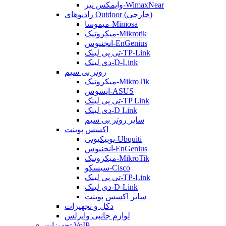
وایمکس نیر-WimaxNear
رادیوهای Outdoor (خارجی)
میموسا-Mimosa
میکروتیک-Mikrotik
انجنیوس-EnGenius
تی پی لینک-TP-Link
دی لینک-D-Link
روتر بی سیم
میکروتیک-MikroTik
ایسوس-ASUS
تی پی لینک-TP Link
دی لینک-D Link
سایر روتر بی سیم
اکسس پوینت
یوبیکیوتی-Ubquiti
انجنیوس-EnGenius
میکروتیک-MikroTik
سیسکو-Cisco
تی پی لینک-TP-Link
دی لینک-D-Link
سایر اکسس پوینت
دکل و تجهیزات
لوازم جانبی وایرلس
تجهیزات VoIP