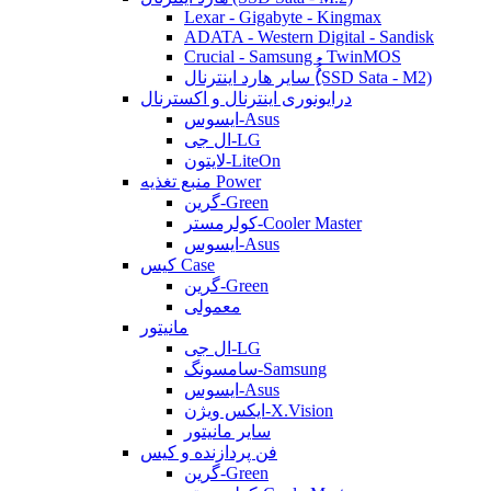
Lexar - Gigabyte - Kingmax
ADATA - Western Digital - Sandisk
Crucial - Samsung - TwinMOS
سایر هارد اینترنال (ُُُِSSD Sata - M2)
درایونوری اینترنال و اکسترنال
ایسوس-Asus
ال جی-LG
لایتون-LiteOn
منبع تغذیه Power
گرین-Green
کولرمستر-Cooler Master
ایسوس-Asus
کیس Case
گرین-Green
معمولی
مانیتور
ال جی-LG
سامسونگ-Samsung
ایسوس-Asus
ایکس ویژن-X.Vision
سایر مانیتور
فن پردازنده و کیس
گرین-Green