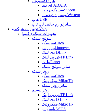
هارد اکسترنال
ای دیتا-ADATA
سیلیکون پاور-Silicon
وسترن دیجیتال-Western
هاب USB
سایرلوازم جانبی لپ تاپ
تجهیزات شبکه و Voip
تجهیزات شبکه (اکتیو)
سوئیچ شبکه
سیسکو-Cisco
اینوورس-innovers
دی لینک-DLink
تی پی لینک-TP Link
پلنت-Planet
سایر سوئیچ شبکه
روتر شبکه
سیسکو-Cisco
میکروتیک-MikroTik
سایر روتر شبکه
روتر بیسیم
تی پی لینک-TP Link
دی لینک-D Link
میکروتیک-MikroTik
ایسوس-ASUS