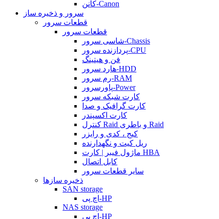
کانن-Canon
سرور و ذخیره ساز
قطعات سرور
قطعات سرور
شاسی سرور-Chassis
پردازنده سرور-CPU
فن و هیتینگ
هارد سرور-HDD
رم سرور-RAM
پاورسرور-Power
کارت شبکه سرور
کارت گرافیک و صدا
کارت اکسپندر
کنترل Raid و باطری Raid
کیج ، کدی و رایزر
ریل کیت و نگهدارنده
ماژول فیبر | کارت HBA
کابل اتصال
سایر قطعات سرور
ذخیره سازها
SAN storage
اچ پی-HP
NAS storage
اچ پی-HP