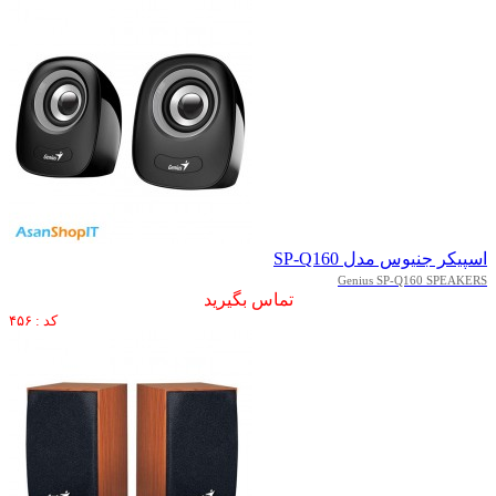
اسپیکر جنیوس مدل SP-Q160
Genius SP-Q160 SPEAKERS
تماس بگیرید
کد : ۴۵۶