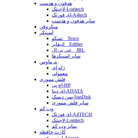
هدفون و هدست
لاجیتک-Logitech
ای فورتک-A4tech
سایر هدفون و هدست
میکروفن
اسپیکر
تسکو _ Tesco
ادیفایر _ Edifier
جی بی ال _ JBL
سایر اسپیکرها
پد ماوس
ژله ای
معمولی
فلش مموری
اچ پی-HP
ای دیتا-ADATA
سن دیسک-SanDisk
سایر فلش مموری
وب کم
ای فورتک-A4TECH
لاجیتک-Logitech
سایر وب کم
کارت حافظه
اپیسر-Apacer