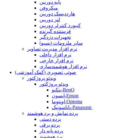
پایه دوربین
میکروفن
هارددیسک دوربین
لنز دوربین
کیبورد کنترلر دوربین
فرستنده گیرنده
تجهیزات دزدگیر
سایر ملزومات (پسیو)
نرم افزار مدیریت تصاویر
نرم افزار داخلی
نرم افزار خارجی
نرم افزار هوشمندسازی
صوتی تصویری (کمک آموزشی)
ویدئو پروژکتور
ویدئو پروژکتور
بنکیو-BenQ
اپسون-Epson
اوپتوما-Optoma
پاناسونیک-Panasonic
پرده نمایش و برد هوشمند
پرده دستی
پرده برقی
پرده پایه دار
برد هوشمند