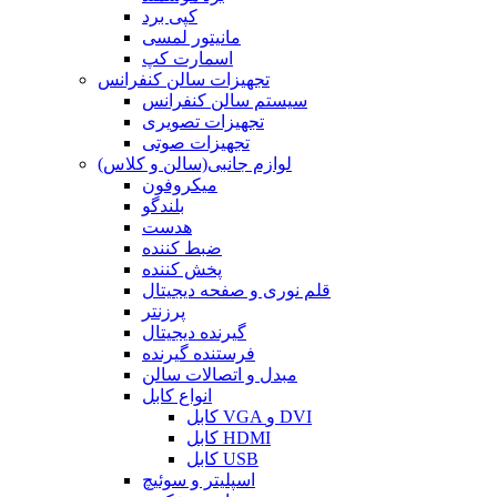
کپی برد
مانیتور لمسی
اسمارت کپ
تجهیزات سالن کنفرانس
سیستم سالن کنفرانس
تجهیزات تصویری
تجهیزات صوتی
لوازم جانبی(سالن و کلاس)
میکروفون
بلندگو
هدست
ضبط کننده
پخش کننده
قلم نوری و صفحه دیجیتال
پرزنتر
گیرنده دیجیتال
فرستنده گیرنده
مبدل و اتصالات سالن
انواع کابل
کابل VGA و DVI
کابل HDMI
کابل USB
اسپلیتر و سوئیچ