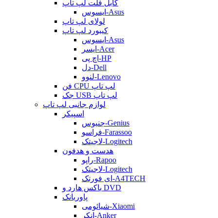
کابل فلت لپ تاپ
ایسوس-Asus
لولای لپ تاپ
کیبورد لپ تاپ
ایسوس-Asus
ایسر-Acer
اچ پی-HP
دل-Dell
لنوو-Lenovo
فن CPU لپ تاپ
جک USB لپ تاپ
لوازم جانبی لپ تاپ
اسپیکر
جنیوس-Genius
فراسو-Farassoo
لاجیتک-Logitech
هدست و هدفون
راپو-Rapoo
لاجیتک-Logitech
ای فورتک-A4TECH
باکس هارد و DVD
پاوربانک
شیائومی-Xiaomi
انکر-Anker