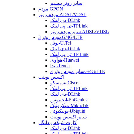
سایر روتر بیسیم
مودم GPON
مودم روتر ADSL/VDSL
دی لینک-DLink
تی پی لینک-TPLink
سایر مودم روتر ADSL/VDSL
مودم روتر 3G/4G/LTE
یوتل-U.Tel
دی لینک-DLink
تی پی لینک-TP Link
هوآوی-Huawei
تندا-Tenda
سایر مودم روتر 3G/4G/LTE
اکسس پوینت
سیسکو- Cisco
تی پی لینک-TPLink
دی لینک-DLink
انجنیوس-EnGenius
میکروتیک-MikroTik
یوبیکیوتی-Ubiquiti
سایر اکسس پوینت
کارت شبکه و دانگل
دی لینک-DLink
تی پی لینک-TPLink