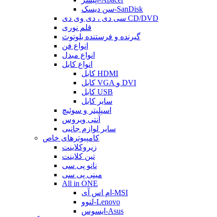
سن دیسک-SanDisk
سی دی ، دی وی دی CD/DVD
قلم نوری
گیرنده و فرستنده بلوتوث
انواع فن
انواع مبدل
انواع کابل
کابل HDMI
کابل VGA و DVI
کابل USB
سایر کابل
اسپلیتر و سوئیچ
آنتی ویروس
سایر لوازم جانبی
کامپیوترهای خاص
زیروکلاینت
تین کلاینت
نانو پی سی
مینی پی سی
All in ONE
ام اس آی-MSI
لنوو-Lenovo
ایسوس-Asus