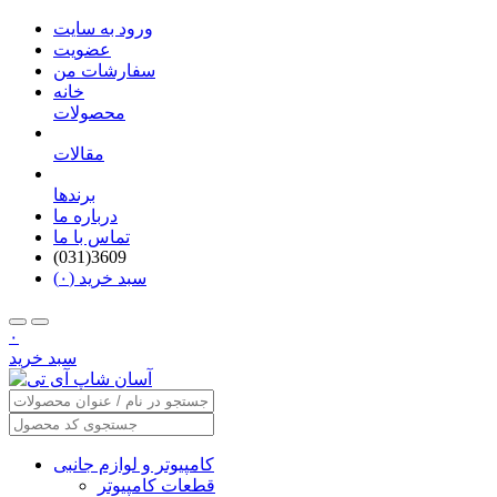
ورود به سایت
عضویت
سفارشات من
خانه
محصولات
مقالات
برندها
درباره ما
تماس با ما
(031)3609
سبد خرید (۰)
۰
سبد خرید
کامپیوتر و لوازم جانبی
قطعات کامپیوتر