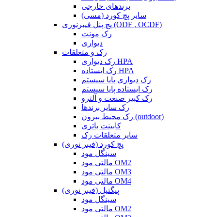
برندهای خارجی
سایر پچ کورد (مسی)
پچ پنل فیبرنوری (ODF , OCDF)
رک مونت
دیواری
رک و متعلقات
رک دیواری HPA
رک ایستاده HPA
رک دیواری پایا سیستم
رک ایستاده پایا سیستم
رک کبیر صنعت و آلترو
رک سایر برندها
رک محیط بیرون (outdoor)
کابینت باتری
سایر متعلقات رک
پچ کورد (فیبر نوری)
سینگل مود
مالتی مود OM2
مالتی مود OM3
مالتی مود OM4
پیگتیل (فیبر نوری)
سینگل مود
مالتی مود OM2