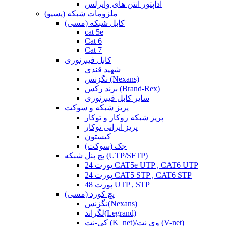
آداپتور آنتن های وایرلس
ملزومات شبکه (پسیو)
کابل شبکه (مسی)
cat 5e
Cat 6
Cat 7
کابل فیبرنوری
شهید قندی
نگزنس (Nexans)
برند رکس (Brand-Rex)
سایر کابل فیبرنوری
پریز شبکه و سوکت
پریز شبکه روکار و توکار
پریز ایرانی توکار
کیستون
جک (سوکت)
پچ پنل شبکه (UTP/SFTP)
24 پورت CAT5e UTP , CAT6 UTP
24 پورت CAT5 STP , CAT6 STP
48 پورت UTP , STP
پچ کورد (مسی)
نگزنس(Nexans)
لگراند(Legrand)
کی-نت (K_net)/وی نت (V-net)