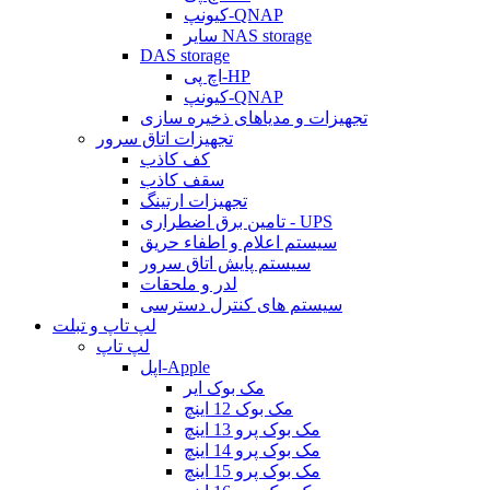
کیونپ-QNAP
سایر NAS storage
DAS storage
اچ پی-HP
کیونپ-QNAP
تجهیزات و مدیاهای ذخیره سازی
تجهیزات اتاق سرور
کف کاذب
سقف کاذب
تجهیزات ارتینگ
تامین برق اضطراری - UPS
سیستم اعلام و اطفاء حریق
سیستم پایش اتاق سرور
لدر و ملحقات
سیستم های کنترل دسترسی
لپ تاپ و تبلت
لپ تاپ
اپل-Apple
مک بوک ایر
مک بوک 12 اینچ
مک بوک پرو 13 اینچ
مک بوک پرو 14 اینچ
مک بوک پرو 15 اینچ