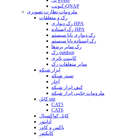
اچ پی-HP
کیونپ-QNAP
ملزومات نظارت تصویری
رک و متعلقات
رک دیواری HPA
رک ایستاده HPA
رک دیواری پایا سیستم
رک ایستاده پایا سیستم
رک سایر برندها
رک outdoor
کابینت باتری
سایر متعلقات رک
ابزار شبکه
تستر شبکه
آچار
کیف ابزار شبکه
ملزومات جانبی ابزار شبکه
کابل utp
CAT5
CAT6
کابل کواکسیال
آداپتور
باکس و کاور
کانکتور