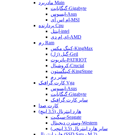
مادربرد Main
گیگابایت-Gigabyte
ایسوس-Asus
ام اس آی-MSI
پردازنده Cpu
اینتل-intel
ای ام دی-AMD
رم Ram
کینگ مکس-KingMax
گیل (ژل)-Geil
پاتریوت-PATRIOT
کروشیال-Crucial
کینگستون-KingStone
سایر رم
کارت گرافیک Vga
ایسوس-Asus
گیگابایت-Gigabyte
سایر کارت گرافیک
کارت صدا
هارد اینترنال (3.5 اینچ)
سیگیت-Seagate
وسترن دیجیتال-Western
سایر هارد اینترنال (3.5 اینچی)
هارد اینترنال (SSD Sata - M.2)