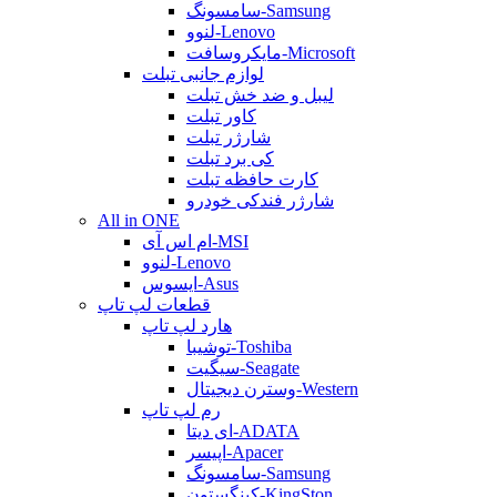
سامسونگ-Samsung
لنوو-Lenovo
مایکروسافت-Microsoft
لوازم جانبی تبلت
لیبل و ضد خش تبلت
کاور تبلت
شارژر تبلت
کی برد تبلت
کارت حافظه تبلت
شارژر فندکی خودرو
All in ONE
ام اس آی-MSI
لنوو-Lenovo
ایسوس-Asus
قطعات لپ تاپ
هارد لپ تاپ
توشیبا-Toshiba
سیگیت-Seagate
وسترن دیجیتال-Western
رم لپ تاپ
ای دیتا-ADATA
اپیسر-Apacer
سامسونگ-Samsung
کینگستون-KingSton