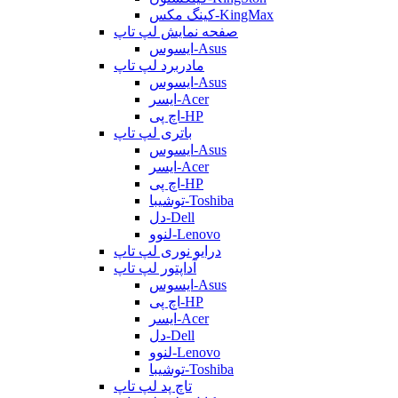
کینگ مکس-KingMax
صفحه نمایش لپ تاپ
ایسوس-Asus
مادربرد لپ تاپ
ایسوس-Asus
ایسر-Acer
اچ پی-HP
باتری لپ تاپ
ایسوس-Asus
ایسر-Acer
اچ پی-HP
توشیبا-Toshiba
دل-Dell
لنوو-Lenovo
درایو نوری لپ تاپ
آداپتور لپ تاپ
ایسوس-Asus
اچ پی-HP
ایسر-Acer
دل-Dell
لنوو-Lenovo
توشیبا-Toshiba
تاچ پد لپ تاپ