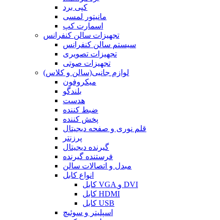
کپی برد
مانیتور لمسی
اسمارت کپ
تجهیزات سالن کنفرانس
سیستم سالن کنفرانس
تجهیزات تصویری
تجهیزات صوتی
لوازم جانبی(سالن و کلاس)
میکروفون
بلندگو
هدست
ضبط کننده
پخش کننده
قلم نوری و صفحه دیجیتال
پرزنتر
گیرنده دیجیتال
فرستنده گیرنده
مبدل و اتصالات سالن
انواع کابل
کابل VGA و DVI
کابل HDMI
کابل USB
اسپلیتر و سوئیچ