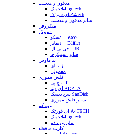
هدفون و هدست
لاجیتک-Logitech
ای فورتک-A4tech
سایر هدفون و هدست
میکروفن
اسپیکر
تسکو _ Tesco
ادیفایر _ Edifier
جی بی ال _ JBL
سایر اسپیکرها
پد ماوس
ژله ای
معمولی
فلش مموری
اچ پی-HP
ای دیتا-ADATA
سن دیسک-SanDisk
سایر فلش مموری
وب کم
ای فورتک-A4TECH
لاجیتک-Logitech
سایر وب کم
کارت حافظه
اپیسر-Apacer