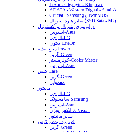
Lexar - Gigabyte - Kingmax
ADATA - Western Digital - Sandisk
Crucial - Samsung - TwinMOS
سایر هارد اینترنال (ُُُِSSD Sata - M2)
درایونوری اینترنال و اکسترنال
ایسوس-Asus
ال جی-LG
لایتون-LiteOn
منبع تغذیه Power
گرین-Green
کولرمستر-Cooler Master
ایسوس-Asus
کیس Case
گرین-Green
معمولی
مانیتور
ال جی-LG
سامسونگ-Samsung
ایسوس-Asus
ایکس ویژن-X.Vision
سایر مانیتور
فن پردازنده و کیس
گرین-Green