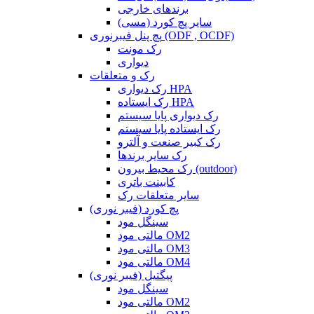
برندهای خارجی
سایر پچ کورد (مسی)
پچ پنل فیبرنوری (ODF , OCDF)
رک مونت
دیواری
رک و متعلقات
رک دیواری HPA
رک ایستاده HPA
رک دیواری پایا سیستم
رک ایستاده پایا سیستم
رک کبیر صنعت و آلترو
رک سایر برندها
رک محیط بیرون (outdoor)
کابینت باتری
سایر متعلقات رک
پچ کورد (فیبر نوری)
سینگل مود
مالتی مود OM2
مالتی مود OM3
مالتی مود OM4
پیگتیل (فیبر نوری)
سینگل مود
مالتی مود OM2