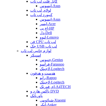
کابل فلت لپ تاپ
ایسوس-Asus
لولای لپ تاپ
کیبورد لپ تاپ
ایسوس-Asus
ایسر-Acer
اچ پی-HP
دل-Dell
لنوو-Lenovo
فن CPU لپ تاپ
جک USB لپ تاپ
لوازم جانبی لپ تاپ
اسپیکر
جنیوس-Genius
فراسو-Farassoo
لاجیتک-Logitech
هدست و هدفون
راپو-Rapoo
لاجیتک-Logitech
ای فورتک-A4TECH
باکس هارد و DVD
پاوربانک
شیائومی-Xiaomi
انکر-Anker