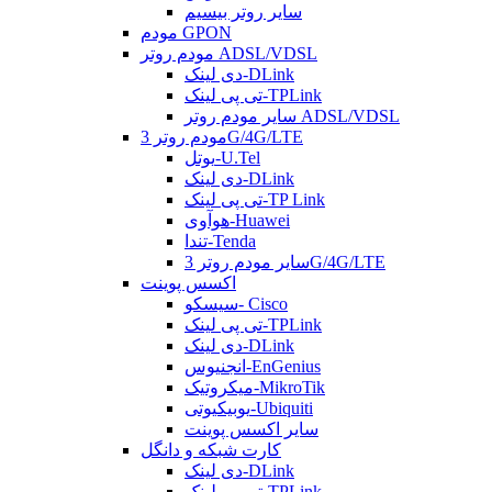
سایر روتر بیسیم
مودم GPON
مودم روتر ADSL/VDSL
دی لینک-DLink
تی پی لینک-TPLink
سایر مودم روتر ADSL/VDSL
مودم روتر 3G/4G/LTE
یوتل-U.Tel
دی لینک-DLink
تی پی لینک-TP Link
هوآوی-Huawei
تندا-Tenda
سایر مودم روتر 3G/4G/LTE
اکسس پوینت
سیسکو- Cisco
تی پی لینک-TPLink
دی لینک-DLink
انجنیوس-EnGenius
میکروتیک-MikroTik
یوبیکیوتی-Ubiquiti
سایر اکسس پوینت
کارت شبکه و دانگل
دی لینک-DLink
تی پی لینک-TPLink