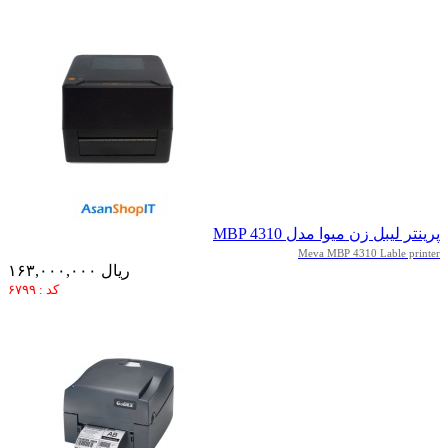
پرینتر لیبل زن میوا مدل MBP 4310
Meva MBP 4310 Lable printer
۱۶۳,۰۰۰,۰۰۰ ریال
کد : ۶۷۹۹