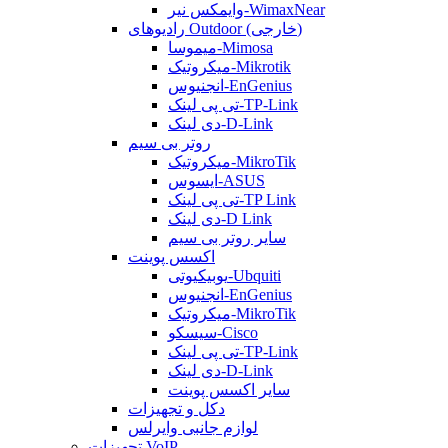
وایمکس نیر-WimaxNear
رادیوهای Outdoor (خارجی)
میموسا-Mimosa
میکروتیک-Mikrotik
انجنیوس-EnGenius
تی پی لینک-TP-Link
دی لینک-D-Link
روتر بی سیم
میکروتیک-MikroTik
ایسوس-ASUS
تی پی لینک-TP Link
دی لینک-D Link
سایر روتر بی سیم
اکسس پوینت
یوبیکیوتی-Ubquiti
انجنیوس-EnGenius
میکروتیک-MikroTik
سیسکو-Cisco
تی پی لینک-TP-Link
دی لینک-D-Link
سایر اکسس پوینت
دکل و تجهیزات
لوازم جانبی وایرلس
تجهیزات VoIP