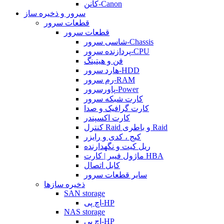
کانن-Canon
سرور و ذخیره ساز
قطعات سرور
قطعات سرور
شاسی سرور-Chassis
پردازنده سرور-CPU
فن و هیتینگ
هارد سرور-HDD
رم سرور-RAM
پاورسرور-Power
کارت شبکه سرور
کارت گرافیک و صدا
کارت اکسپندر
کنترل Raid و باطری Raid
کیج ، کدی و رایزر
ریل کیت و نگهدارنده
ماژول فیبر | کارت HBA
کابل اتصال
سایر قطعات سرور
ذخیره سازها
SAN storage
اچ پی-HP
NAS storage
اچ پی-HP