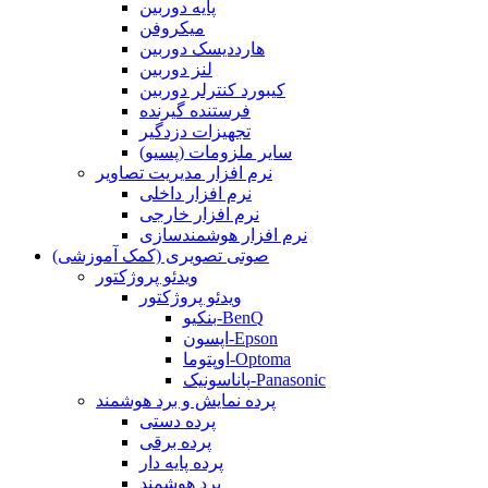
پایه دوربین
میکروفن
هارددیسک دوربین
لنز دوربین
کیبورد کنترلر دوربین
فرستنده گیرنده
تجهیزات دزدگیر
سایر ملزومات (پسیو)
نرم افزار مدیریت تصاویر
نرم افزار داخلی
نرم افزار خارجی
نرم افزار هوشمندسازی
صوتی تصویری (کمک آموزشی)
ویدئو پروژکتور
ویدئو پروژکتور
بنکیو-BenQ
اپسون-Epson
اوپتوما-Optoma
پاناسونیک-Panasonic
پرده نمایش و برد هوشمند
پرده دستی
پرده برقی
پرده پایه دار
برد هوشمند