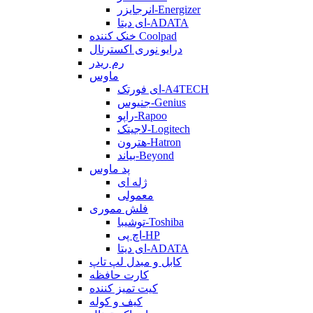
انرجایزر-Energizer
ای دیتا-ADATA
خنک کننده Coolpad
درایو نوری اکسترنال
رم ریدر
ماوس
ای فورتک-A4TECH
جنیوس-Genius
راپو-Rapoo
لاجیتک-Logitech
هترون-Hatron
بیاند-Beyond
پد ماوس
ژله ای
معمولی
فلش مموری
توشیبا-Toshiba
اچ پی-HP
ای دیتا-ADATA
کابل و مبدل لپ تاپ
کارت حافظه
کیت تمیز کننده
کیف و کوله