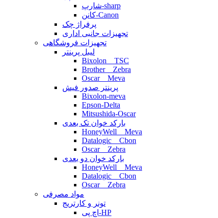
شارپ-sharp
کانن-Canon
پرفراژ چک
تجهیزات جانبی اداری
تجهیزات فروشگاهی
لیبل پرینتر
Bixolon _ TSC
Brother _ Zebra
Oscar _ Meva
پرینتر صدور فیش
Bixolon-meva
Epson-Delta
Mitsushida-Oscar
بارکد خوان تک بعدی
HoneyWell _ Meva
Datalogic _ Cbon
Oscar _ Zebra
بارکد خوان دو بعدی
HoneyWell _ Meva
Datalogic _ Cbon
Oscar _ Zebra
مواد مصرفی
تونر و کارتریج
اچ پی-HP