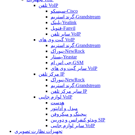
تلفن VoIP
سیسکو-Cisco
گرند استریم-Grandstream
یلینک-Yealink
فنویل-Fanvil
سایر تلفن VoIP
گیت وی های VoIP
گرند استریم-Grandstream
نیوراک-NewRock
یستار-Yeastar
جی اس ام-GSM
سایر گیت وی های VoIP
مرکز تلفن IP
نیوراک-NewRock
گرند استریم-Grandstream
سایر مرکز تلفن IP
لوازم جانبی VoIP
هدست
مبدل و آداپتور
پیجینگ و میکروفن
ویدئو کنفرانس و دوربین SIP
سایر لوازم جانبی VoIP
تجهیزات نظارت تصویری