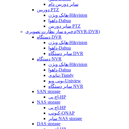
سایر دوربین دام
دوربین PTZ
هایک ویژن-Hikvision
داهوا-Dahua
سایر دوربین PTZ
ذخیره ساز نظارت تصویری(NVR-DVR)
دستگاه DVR
هایک ویژن-Hikvision
داهوا-Dahua
سایر دستگاه DVR
دستگاه NVR
هایک ویژن-Hikvision
داهوا-Dahua
تیاندی-Tiandy
یونی ویو-Uniview
سایر دستگاه NVR
SAN storage
اچ پی-HP
NAS storage
اچ پی-HP
کیونپ-QNAP
سایر NAS storage
DAS storage