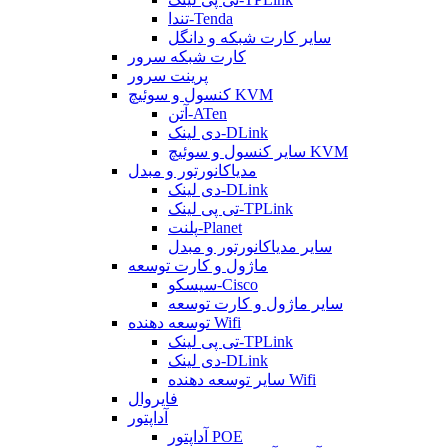
تندا-Tenda
سایر کارت شبکه و دانگل
کارت شبکه سرور
پرینت سرور
کنسول و سوئیچ KVM
آتن-ATen
دی لینک-DLink
سایر کنسول و سوئیچ KVM
مدیاکانورتور و مبدل
دی لینک-DLink
تی پی لینک-TPLink
پلنت-Planet
سایر مدیاکانورتور و مبدل
ماژول و کارت توسعه
سیسکو-Cisco
سایر ماژول و کارت توسعه
توسعه دهنده Wifi
تی پی لینک-TPLink
دی لینک-DLink
سایر توسعه دهنده Wifi
فایروال
آداپتور
آداپتور POE