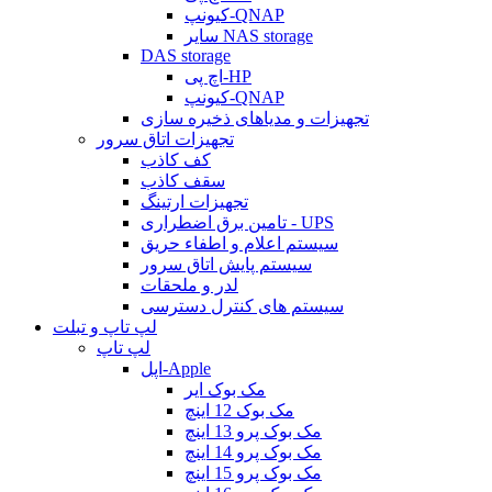
کیونپ-QNAP
سایر NAS storage
DAS storage
اچ پی-HP
کیونپ-QNAP
تجهیزات و مدیاهای ذخیره سازی
تجهیزات اتاق سرور
کف کاذب
سقف کاذب
تجهیزات ارتینگ
تامین برق اضطراری - UPS
سیستم اعلام و اطفاء حریق
سیستم پایش اتاق سرور
لدر و ملحقات
سیستم های کنترل دسترسی
لپ تاپ و تبلت
لپ تاپ
اپل-Apple
مک بوک ایر
مک بوک 12 اینچ
مک بوک پرو 13 اینچ
مک بوک پرو 14 اینچ
مک بوک پرو 15 اینچ