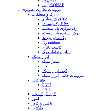
اچ پی-HP
کیونپ-QNAP
ملزومات نظارت تصویری
رک و متعلقات
رک دیواری HPA
رک ایستاده HPA
رک دیواری پایا سیستم
رک ایستاده پایا سیستم
رک سایر برندها
رک outdoor
کابینت باتری
سایر متعلقات رک
ابزار شبکه
تستر شبکه
آچار
کیف ابزار شبکه
ملزومات جانبی ابزار شبکه
کابل utp
CAT5
CAT6
کابل کواکسیال
آداپتور
باکس و کاور
کانکتور