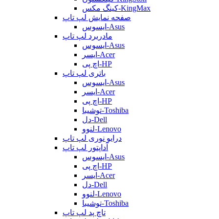
کینگ مکس-KingMax
صفحه نمایش لپ تاپ
ایسوس-Asus
مادربرد لپ تاپ
ایسوس-Asus
ایسر-Acer
اچ پی-HP
باتری لپ تاپ
ایسوس-Asus
ایسر-Acer
اچ پی-HP
توشیبا-Toshiba
دل-Dell
لنوو-Lenovo
درایو نوری لپ تاپ
آداپتور لپ تاپ
ایسوس-Asus
اچ پی-HP
ایسر-Acer
دل-Dell
لنوو-Lenovo
توشیبا-Toshiba
تاچ پد لپ تاپ