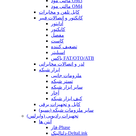
مالتی مود OM3
مالتی مود OM4
کابل تلفن و مخابرات
کانکتور و اتصالات فیبر
آداپتور
کانکتور
مفصل
کاست
تضعیف کننده
اسپلیتر
باکس FAT/OTO/ATB
لدر و اتصالات مخابراتی
ابزار شبکه
ملزومات جانبی
تستر شبکه
سایر ابزار شبکه
آچار
کیف ابزار شبکه
کابل و تجهیزات برقی
سایر ملزومات شبکه (پسیو)
تجهیزات رادیویی (وایرلس)
آنتن ها
فاز-Phase
دلتالینک-DeltaLink