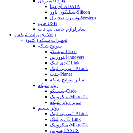
هارد اکسترنال
ای دیتا-ADATA
سیلیکون پاور-Silicon
وسترن دیجیتال-Western
هاب USB
سایرلوازم جانبی لپ تاپ
تجهیزات شبکه و Voip
تجهیزات شبکه (اکتیو)
سوئیچ شبکه
سیسکو-Cisco
اینوورس-innovers
دی لینک-DLink
تی پی لینک-TP Link
پلنت-Planet
سایر سوئیچ شبکه
روتر شبکه
سیسکو-Cisco
میکروتیک-MikroTik
سایر روتر شبکه
روتر بیسیم
تی پی لینک-TP Link
دی لینک-D Link
میکروتیک-MikroTik
ایسوس-ASUS