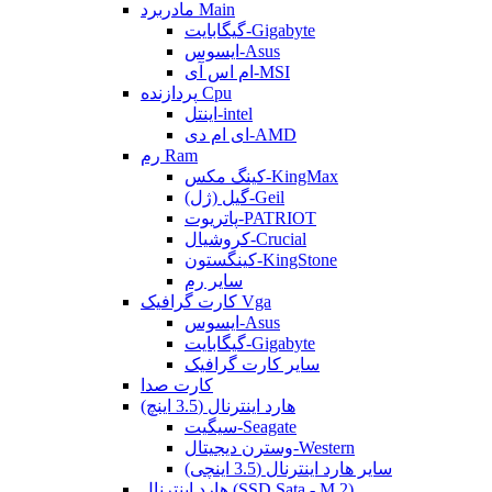
مادربرد Main
گیگابایت-Gigabyte
ایسوس-Asus
ام اس آی-MSI
پردازنده Cpu
اینتل-intel
ای ام دی-AMD
رم Ram
کینگ مکس-KingMax
گیل (ژل)-Geil
پاتریوت-PATRIOT
کروشیال-Crucial
کینگستون-KingStone
سایر رم
کارت گرافیک Vga
ایسوس-Asus
گیگابایت-Gigabyte
سایر کارت گرافیک
کارت صدا
هارد اینترنال (3.5 اینچ)
سیگیت-Seagate
وسترن دیجیتال-Western
سایر هارد اینترنال (3.5 اینچی)
هارد اینترنال (SSD Sata - M.2)