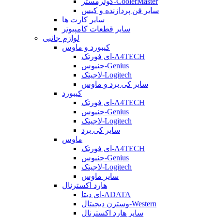
کولرمستر-CoolerMaster
سایر فن پردازنده و کیس
سایر کارت ها
سایر قطعات کامپیوتر
لوازم جانبی
کیبورد و ماوس
ای فورتک-A4TECH
جنیوس-Genius
لاجیتک-Logitech
سایر کی برد و ماوس
کیبورد
ای فورتک-A4TECH
جنیوس-Genius
لاجیتک-Logitech
سایر کی برد
ماوس
ای فورتک-A4TECH
جنیوس-Genius
لاجیتک-Logitech
سایر ماوس
هارد اکسترنال
ای دیتا-ADATA
وسترن دیجیتال-Western
سایر هارد اکسترنال