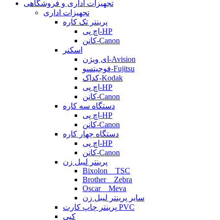
تجهیزات اداری و فروشگاهی
تجهیزات اداری
پرینتر تک کاره
اچ پی-HP
کانن-Canon
اسکنر
ای ویژن-Avision
فوجیتسو-Fujitsu
کداک-Kodak
اچ پی-HP
کانن-Canon
دستگاه سه کاره
اچ پی-HP
کانن-Canon
دستگاه چهار کاره
اچ پی-HP
کانن-Canon
پرینتر لیبل زن
Bixolon _ TSC
Brother _ Zebra
Oscar _ Meva
سایر پرینتر لیبل زن
پرینتر چاپ کارت PVC
کپی