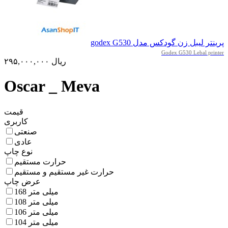
پرینتر لیبل زن گودکس مدل godex G530
Godex G530 Lebal printer
۲۹۵,۰۰۰,۰۰۰ ریال
Oscar _ Meva
قیمت
کاربری
صنعتی
عادی
نوع چاپ
حرارت مستقیم
حرارت غیر مستقیم و مستقیم
عرض چاپ
168 میلی متر
108 میلی متر
106 میلی متر
104 میلی متر