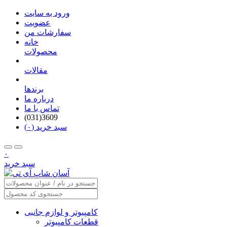
ورود به سایت
عضویت
سفارشات من
خانه
محصولات
مقالات
برندها
درباره ما
تماس با ما
(031)3609
سبد خرید (۰)
۰
سبد خرید
کامپیوتر و لوازم جانبی
قطعات کامپیوتر