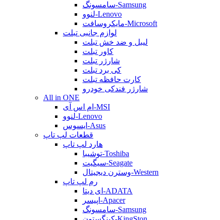
سامسونگ-Samsung
لنوو-Lenovo
مایکروسافت-Microsoft
لوازم جانبی تبلت
لیبل و ضد خش تبلت
کاور تبلت
شارژر تبلت
کی برد تبلت
کارت حافظه تبلت
شارژر فندکی خودرو
All in ONE
ام اس آی-MSI
لنوو-Lenovo
ایسوس-Asus
قطعات لپ تاپ
هارد لپ تاپ
توشیبا-Toshiba
سیگیت-Seagate
وسترن دیجیتال-Western
رم لپ تاپ
ای دیتا-ADATA
اپیسر-Apacer
سامسونگ-Samsung
کینگستون-KingSton