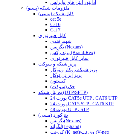
آداپتور آنتن های وایرلس
ملزومات شبکه (پسیو)
کابل شبکه (مسی)
cat 5e
Cat 6
Cat 7
کابل فیبرنوری
شهید قندی
نگزنس (Nexans)
برند رکس (Brand-Rex)
سایر کابل فیبرنوری
پریز شبکه و سوکت
پریز شبکه روکار و توکار
پریز ایرانی توکار
کیستون
جک (سوکت)
پچ پنل شبکه (UTP/SFTP)
24 پورت CAT5e UTP , CAT6 UTP
24 پورت CAT5 STP , CAT6 STP
48 پورت UTP , STP
پچ کورد (مسی)
نگزنس(Nexans)
لگراند(Legrand)
کی-نت (K_net)/وی نت (V-net)