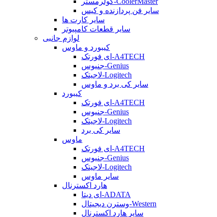
کولرمستر-CoolerMaster
سایر فن پردازنده و کیس
سایر کارت ها
سایر قطعات کامپیوتر
لوازم جانبی
کیبورد و ماوس
ای فورتک-A4TECH
جنیوس-Genius
لاجیتک-Logitech
سایر کی برد و ماوس
کیبورد
ای فورتک-A4TECH
جنیوس-Genius
لاجیتک-Logitech
سایر کی برد
ماوس
ای فورتک-A4TECH
جنیوس-Genius
لاجیتک-Logitech
سایر ماوس
هارد اکسترنال
ای دیتا-ADATA
وسترن دیجیتال-Western
سایر هارد اکسترنال