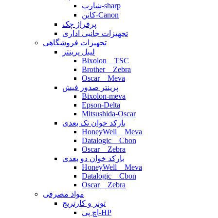
شارپ-sharp
کانن-Canon
پرفراژ چک
تجهیزات جانبی اداری
تجهیزات فروشگاهی
لیبل پرینتر
Bixolon _ TSC
Brother _ Zebra
Oscar _ Meva
پرینتر صدور فیش
Bixolon-meva
Epson-Delta
Mitsushida-Oscar
بارکد خوان تک بعدی
HoneyWell _ Meva
Datalogic _ Cbon
Oscar _ Zebra
بارکد خوان دو بعدی
HoneyWell _ Meva
Datalogic _ Cbon
Oscar _ Zebra
مواد مصرفی
تونر و کارتریج
اچ پی-HP