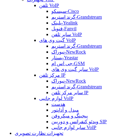
تلفن VoIP
سیسکو-Cisco
گرند استریم-Grandstream
یلینک-Yealink
فنویل-Fanvil
سایر تلفن VoIP
گیت وی های VoIP
گرند استریم-Grandstream
نیوراک-NewRock
یستار-Yeastar
جی اس ام-GSM
سایر گیت وی های VoIP
مرکز تلفن IP
نیوراک-NewRock
گرند استریم-Grandstream
سایر مرکز تلفن IP
لوازم جانبی VoIP
هدست
مبدل و آداپتور
پیجینگ و میکروفن
ویدئو کنفرانس و دوربین SIP
سایر لوازم جانبی VoIP
تجهیزات نظارت تصویری