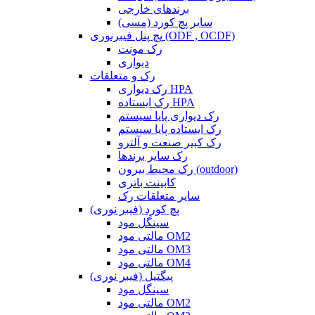
برندهای خارجی
سایر پچ کورد (مسی)
پچ پنل فیبرنوری (ODF , OCDF)
رک مونت
دیواری
رک و متعلقات
رک دیواری HPA
رک ایستاده HPA
رک دیواری پایا سیستم
رک ایستاده پایا سیستم
رک کبیر صنعت و آلترو
رک سایر برندها
رک محیط بیرون (outdoor)
کابینت باتری
سایر متعلقات رک
پچ کورد (فیبر نوری)
سینگل مود
مالتی مود OM2
مالتی مود OM3
مالتی مود OM4
پیگتیل (فیبر نوری)
سینگل مود
مالتی مود OM2