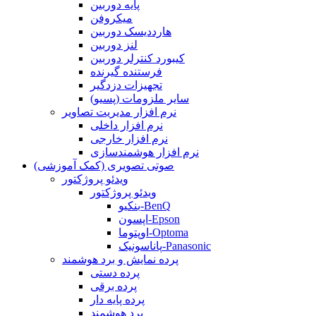
پایه دوربین
میکروفن
هارددیسک دوربین
لنز دوربین
کیبورد کنترلر دوربین
فرستنده گیرنده
تجهیزات دزدگیر
سایر ملزومات (پسیو)
نرم افزار مدیریت تصاویر
نرم افزار داخلی
نرم افزار خارجی
نرم افزار هوشمندسازی
صوتی تصویری (کمک آموزشی)
ویدئو پروژکتور
ویدئو پروژکتور
بنکیو-BenQ
اپسون-Epson
اوپتوما-Optoma
پاناسونیک-Panasonic
پرده نمایش و برد هوشمند
پرده دستی
پرده برقی
پرده پایه دار
برد هوشمند