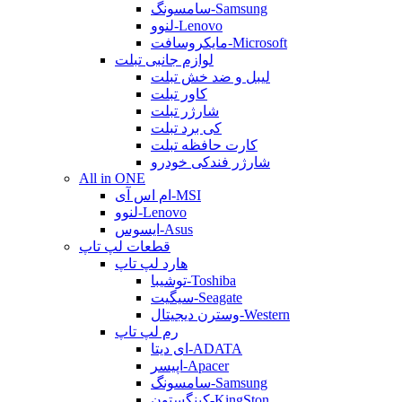
سامسونگ-Samsung
لنوو-Lenovo
مایکروسافت-Microsoft
لوازم جانبی تبلت
لیبل و ضد خش تبلت
کاور تبلت
شارژر تبلت
کی برد تبلت
کارت حافظه تبلت
شارژر فندکی خودرو
All in ONE
ام اس آی-MSI
لنوو-Lenovo
ایسوس-Asus
قطعات لپ تاپ
هارد لپ تاپ
توشیبا-Toshiba
سیگیت-Seagate
وسترن دیجیتال-Western
رم لپ تاپ
ای دیتا-ADATA
اپیسر-Apacer
سامسونگ-Samsung
کینگستون-KingSton