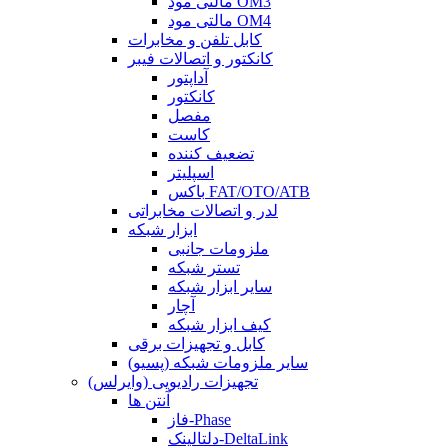
مالتی مود OM3
مالتی مود OM4
کابل تلفن و مخابرات
کانکتور و اتصالات فیبر
آداپتور
کانکتور
مفصل
کاست
تضعیف کننده
اسپلیتر
باکس FAT/OTO/ATB
لدر و اتصالات مخابراتی
ابزار شبکه
ملزومات جانبی
تستر شبکه
سایر ابزار شبکه
آچار
کیف ابزار شبکه
کابل و تجهیزات برقی
سایر ملزومات شبکه (پسیو)
تجهیزات رادیویی (وایرلس)
آنتن ها
فاز-Phase
دلتالینک-DeltaLink