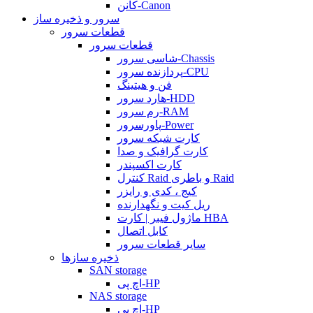
کانن-Canon
سرور و ذخیره ساز
قطعات سرور
قطعات سرور
شاسی سرور-Chassis
پردازنده سرور-CPU
فن و هیتینگ
هارد سرور-HDD
رم سرور-RAM
پاورسرور-Power
کارت شبکه سرور
کارت گرافیک و صدا
کارت اکسپندر
کنترل Raid و باطری Raid
کیج ، کدی و رایزر
ریل کیت و نگهدارنده
ماژول فیبر | کارت HBA
کابل اتصال
سایر قطعات سرور
ذخیره سازها
SAN storage
اچ پی-HP
NAS storage
اچ پی-HP