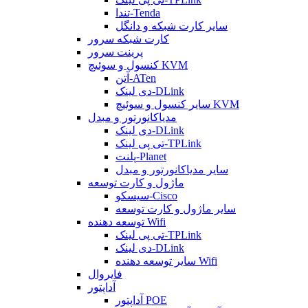
تندا-Tenda
سایر کارت شبکه و دانگل
کارت شبکه سرور
پرینت سرور
کنسول و سوئیچ KVM
آتن-ATen
دی لینک-DLink
سایر کنسول و سوئیچ KVM
مدیاکانورتور و مبدل
دی لینک-DLink
تی پی لینک-TPLink
پلنت-Planet
سایر مدیاکانورتور و مبدل
ماژول و کارت توسعه
سیسکو-Cisco
سایر ماژول و کارت توسعه
توسعه دهنده Wifi
تی پی لینک-TPLink
دی لینک-DLink
سایر توسعه دهنده Wifi
فایروال
آداپتور
آداپتور POE