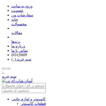
ورود به سایت
عضویت
سفارشات من
خانه
محصولات
مقالات
برندها
درباره ما
تماس با ما
(031)3609
سبد خرید (۰)
۰
سبد خرید
کامپیوتر و لوازم جانبی
قطعات کامپیوتر