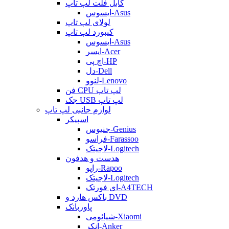
کابل فلت لپ تاپ
ایسوس-Asus
لولای لپ تاپ
کیبورد لپ تاپ
ایسوس-Asus
ایسر-Acer
اچ پی-HP
دل-Dell
لنوو-Lenovo
فن CPU لپ تاپ
جک USB لپ تاپ
لوازم جانبی لپ تاپ
اسپیکر
جنیوس-Genius
فراسو-Farassoo
لاجیتک-Logitech
هدست و هدفون
راپو-Rapoo
لاجیتک-Logitech
ای فورتک-A4TECH
باکس هارد و DVD
پاوربانک
شیائومی-Xiaomi
انکر-Anker