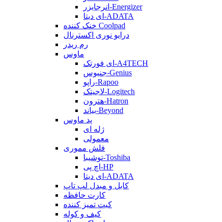
انرجایزر-Energizer
ای دیتا-ADATA
خنک کننده Coolpad
درایو نوری اکسترنال
رم ریدر
ماوس
ای فورتک-A4TECH
جنیوس-Genius
راپو-Rapoo
لاجیتک-Logitech
هترون-Hatron
بیاند-Beyond
پد ماوس
ژله ای
معمولی
فلش مموری
توشیبا-Toshiba
اچ پی-HP
ای دیتا-ADATA
کابل و مبدل لپ تاپ
کارت حافظه
کیت تمیز کننده
کیف و کوله