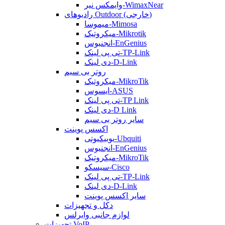
وایمکس نیر-WimaxNear
رادیوهای Outdoor (خارجی)
میموسا-Mimosa
میکروتیک-Mikrotik
انجنیوس-EnGenius
تی پی لینک-TP-Link
دی لینک-D-Link
روتر بی سیم
میکروتیک-MikroTik
ایسوس-ASUS
تی پی لینک-TP Link
دی لینک-D Link
سایر روتر بی سیم
اکسس پوینت
یوبیکیوتی-Ubquiti
انجنیوس-EnGenius
میکروتیک-MikroTik
سیسکو-Cisco
تی پی لینک-TP-Link
دی لینک-D-Link
سایر اکسس پوینت
دکل و تجهیزات
لوازم جانبی وایرلس
تجهیزات VoIP