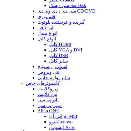
سن دیسک-SanDisk
سی دی ، دی وی دی CD/DVD
قلم نوری
گیرنده و فرستنده بلوتوث
انواع فن
انواع مبدل
انواع کابل
کابل HDMI
کابل VGA و DVI
کابل USB
سایر کابل
اسپلیتر و سوئیچ
آنتی ویروس
سایر لوازم جانبی
کامپیوترهای خاص
زیروکلاینت
تین کلاینت
نانو پی سی
مینی پی سی
All in ONE
ام اس آی-MSI
لنوو-Lenovo
ایسوس-Asus