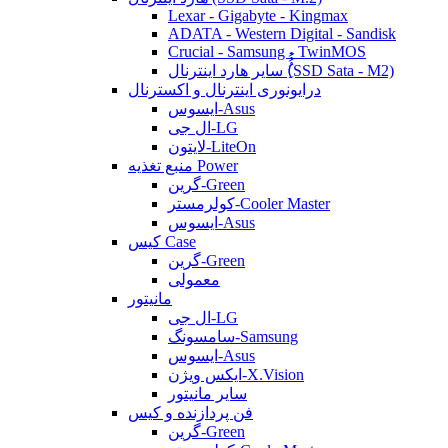
Lexar - Gigabyte - Kingmax
ADATA - Western Digital - Sandisk
Crucial - Samsung - TwinMOS
سایر هارد اینترنال (ُُُِSSD Sata - M2)
درایونوری اینترنال و اکسترنال
ایسوس-Asus
ال جی-LG
لایتون-LiteOn
منبع تغذیه Power
گرین-Green
کولرمستر-Cooler Master
ایسوس-Asus
کیس Case
گرین-Green
معمولی
مانیتور
ال جی-LG
سامسونگ-Samsung
ایسوس-Asus
ایکس ویژن-X.Vision
سایر مانیتور
فن پردازنده و کیس
گرین-Green