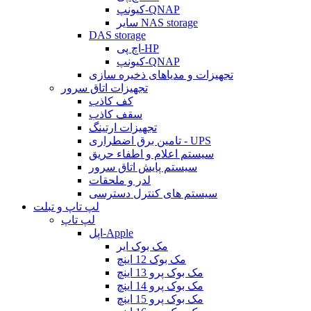
کیونپ-QNAP
سایر NAS storage
DAS storage
اچ پی-HP
کیونپ-QNAP
تجهیزات و مدیاهای ذخیره سازی
تجهیزات اتاق سرور
کف کاذب
سقف کاذب
تجهیزات ارتینگ
تامین برق اضطراری - UPS
سیستم اعلام و اطفاء حریق
سیستم پایش اتاق سرور
لدر و ملحقات
سیستم های کنترل دسترسی
لپ تاپ و تبلت
لپ تاپ
اپل-Apple
مک بوک ایر
مک بوک 12 اینچ
مک بوک پرو 13 اینچ
مک بوک پرو 14 اینچ
مک بوک پرو 15 اینچ