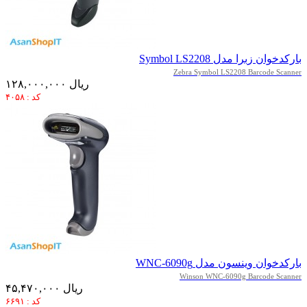
بارکدخوان زبرا مدل Symbol LS2208
Zebra Symbol LS2208 Barcode Scanner
۱۲۸,۰۰۰,۰۰۰ ریال
کد : ۴۰۵۸
بارکدخوان وینسون مدل WNC-6090g
Winson WNC-6090g Barcode Scanner
۴۵,۴۷۰,۰۰۰ ریال
کد : ۶۶۹۱