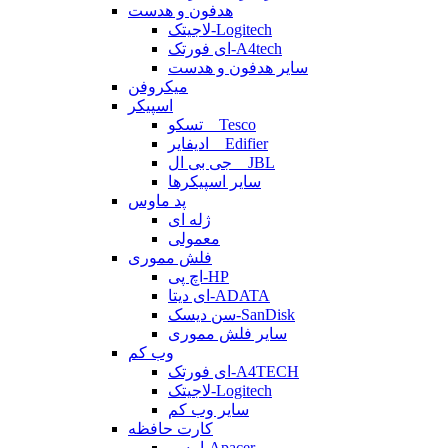
هدفون و هدست
لاجیتک-Logitech
ای فورتک-A4tech
سایر هدفون و هدست
میکروفن
اسپیکر
تسکو _ Tesco
ادیفایر _ Edifier
جی بی ال _ JBL
سایر اسپیکرها
پد ماوس
ژله ای
معمولی
فلش مموری
اچ پی-HP
ای دیتا-ADATA
سن دیسک-SanDisk
سایر فلش مموری
وب کم
ای فورتک-A4TECH
لاجیتک-Logitech
سایر وب کم
کارت حافظه
اپیسر-Apacer