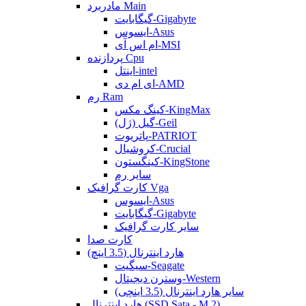
مادربرد Main
گیگابایت-Gigabyte
ایسوس-Asus
ام اس آی-MSI
پردازنده Cpu
اینتل-intel
ای ام دی-AMD
رم Ram
کینگ مکس-KingMax
گیل (ژل)-Geil
پاتریوت-PATRIOT
کروشیال-Crucial
کینگستون-KingStone
سایر رم
کارت گرافیک Vga
ایسوس-Asus
گیگابایت-Gigabyte
سایر کارت گرافیک
کارت صدا
هارد اینترنال (3.5 اینچ)
سیگیت-Seagate
وسترن دیجیتال-Western
سایر هارد اینترنال (3.5 اینچی)
هارد اینترنال (SSD Sata - M.2)