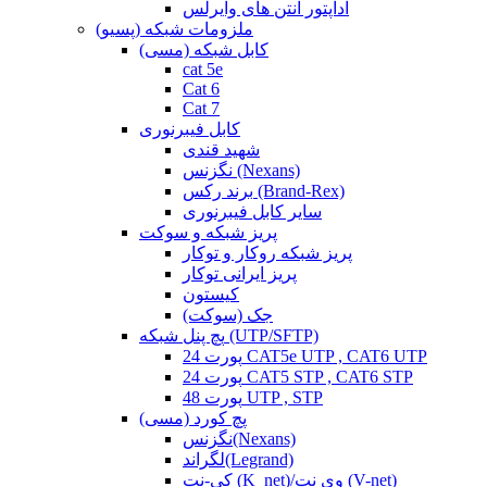
آداپتور آنتن های وایرلس
ملزومات شبکه (پسیو)
کابل شبکه (مسی)
cat 5e
Cat 6
Cat 7
کابل فیبرنوری
شهید قندی
نگزنس (Nexans)
برند رکس (Brand-Rex)
سایر کابل فیبرنوری
پریز شبکه و سوکت
پریز شبکه روکار و توکار
پریز ایرانی توکار
کیستون
جک (سوکت)
پچ پنل شبکه (UTP/SFTP)
24 پورت CAT5e UTP , CAT6 UTP
24 پورت CAT5 STP , CAT6 STP
48 پورت UTP , STP
پچ کورد (مسی)
نگزنس(Nexans)
لگراند(Legrand)
کی-نت (K_net)/وی نت (V-net)