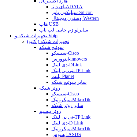
هارد اکسترنال
ای دیتا-ADATA
سیلیکون پاور-Silicon
وسترن دیجیتال-Western
هاب USB
سایرلوازم جانبی لپ تاپ
تجهیزات شبکه و Voip
تجهیزات شبکه (اکتیو)
سوئیچ شبکه
سیسکو-Cisco
اینوورس-innovers
دی لینک-DLink
تی پی لینک-TP Link
پلنت-Planet
سایر سوئیچ شبکه
روتر شبکه
سیسکو-Cisco
میکروتیک-MikroTik
سایر روتر شبکه
روتر بیسیم
تی پی لینک-TP Link
دی لینک-D Link
میکروتیک-MikroTik
ایسوس-ASUS