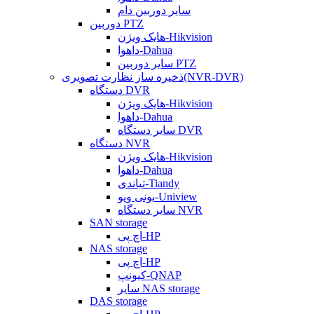
سایر دوربین دام
دوربین PTZ
هایک ویژن-Hikvision
داهوا-Dahua
سایر دوربین PTZ
ذخیره ساز نظارت تصویری(NVR-DVR)
دستگاه DVR
هایک ویژن-Hikvision
داهوا-Dahua
سایر دستگاه DVR
دستگاه NVR
هایک ویژن-Hikvision
داهوا-Dahua
تیاندی-Tiandy
یونی ویو-Uniview
سایر دستگاه NVR
SAN storage
اچ پی-HP
NAS storage
اچ پی-HP
کیونپ-QNAP
سایر NAS storage
DAS storage