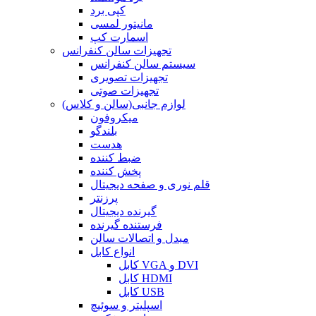
کپی برد
مانیتور لمسی
اسمارت کپ
تجهیزات سالن کنفرانس
سیستم سالن کنفرانس
تجهیزات تصویری
تجهیزات صوتی
لوازم جانبی(سالن و کلاس)
میکروفون
بلندگو
هدست
ضبط کننده
پخش کننده
قلم نوری و صفحه دیجیتال
پرزنتر
گیرنده دیجیتال
فرستنده گیرنده
مبدل و اتصالات سالن
انواع کابل
کابل VGA و DVI
کابل HDMI
کابل USB
اسپلیتر و سوئیچ