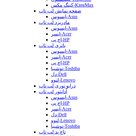
کینگ مکس-KingMax
صفحه نمایش لپ تاپ
ایسوس-Asus
مادربرد لپ تاپ
ایسوس-Asus
ایسر-Acer
اچ پی-HP
باتری لپ تاپ
ایسوس-Asus
ایسر-Acer
اچ پی-HP
توشیبا-Toshiba
دل-Dell
لنوو-Lenovo
درایو نوری لپ تاپ
آداپتور لپ تاپ
ایسوس-Asus
اچ پی-HP
ایسر-Acer
دل-Dell
لنوو-Lenovo
توشیبا-Toshiba
تاچ پد لپ تاپ