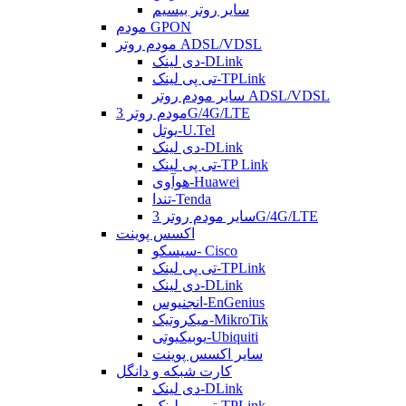
سایر روتر بیسیم
مودم GPON
مودم روتر ADSL/VDSL
دی لینک-DLink
تی پی لینک-TPLink
سایر مودم روتر ADSL/VDSL
مودم روتر 3G/4G/LTE
یوتل-U.Tel
دی لینک-DLink
تی پی لینک-TP Link
هوآوی-Huawei
تندا-Tenda
سایر مودم روتر 3G/4G/LTE
اکسس پوینت
سیسکو- Cisco
تی پی لینک-TPLink
دی لینک-DLink
انجنیوس-EnGenius
میکروتیک-MikroTik
یوبیکیوتی-Ubiquiti
سایر اکسس پوینت
کارت شبکه و دانگل
دی لینک-DLink
تی پی لینک-TPLink