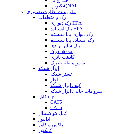
اچ پی-HP
کیونپ-QNAP
ملزومات نظارت تصویری
رک و متعلقات
رک دیواری HPA
رک ایستاده HPA
رک دیواری پایا سیستم
رک ایستاده پایا سیستم
رک سایر برندها
رک outdoor
کابینت باتری
سایر متعلقات رک
ابزار شبکه
تستر شبکه
آچار
کیف ابزار شبکه
ملزومات جانبی ابزار شبکه
کابل utp
CAT5
CAT6
کابل کواکسیال
آداپتور
باکس و کاور
کانکتور