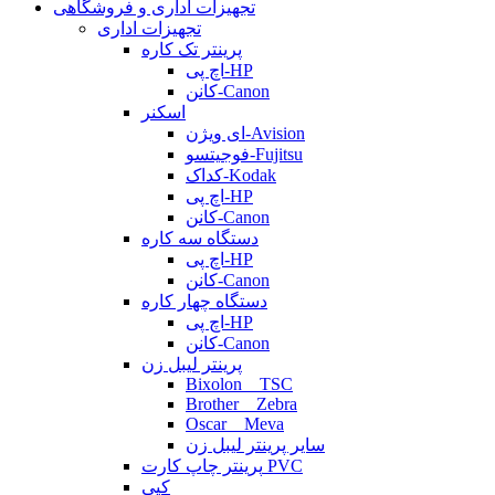
تجهیزات اداری و فروشگاهی
تجهیزات اداری
پرینتر تک کاره
اچ پی-HP
کانن-Canon
اسکنر
ای ویژن-Avision
فوجیتسو-Fujitsu
کداک-Kodak
اچ پی-HP
کانن-Canon
دستگاه سه کاره
اچ پی-HP
کانن-Canon
دستگاه چهار کاره
اچ پی-HP
کانن-Canon
پرینتر لیبل زن
Bixolon _ TSC
Brother _ Zebra
Oscar _ Meva
سایر پرینتر لیبل زن
پرینتر چاپ کارت PVC
کپی