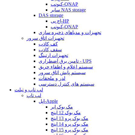
کیونپ-QNAP
سایر NAS storage
DAS storage
اچ پی-HP
کیونپ-QNAP
تجهیزات و مدیاهای ذخیره سازی
تجهیزات اتاق سرور
کف کاذب
سقف کاذب
تجهیزات ارتینگ
تامین برق اضطراری - UPS
سیستم اعلام و اطفاء حریق
سیستم پایش اتاق سرور
لدر و ملحقات
سیستم های کنترل دسترسی
لپ تاپ و تبلت
لپ تاپ
اپل-Apple
مک بوک ایر
مک بوک 12 اینچ
مک بوک پرو 13 اینچ
مک بوک پرو 14 اینچ
مک بوک پرو 15 اینچ