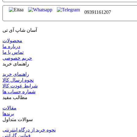
09391161207
آسان شاپ آی تی
محصولات
درباره ما
تماس با ما
حریم خصوصی
راهنمای خرید
راهنمای خرید
نحوه ارسال کالا
شرایط عودت کالا
شماره حساب ها
مطالب مفید
مقالات
برندها
سوالات متداول
نحوه خرید از درگاه اینترنتی
قوانین گارانتی