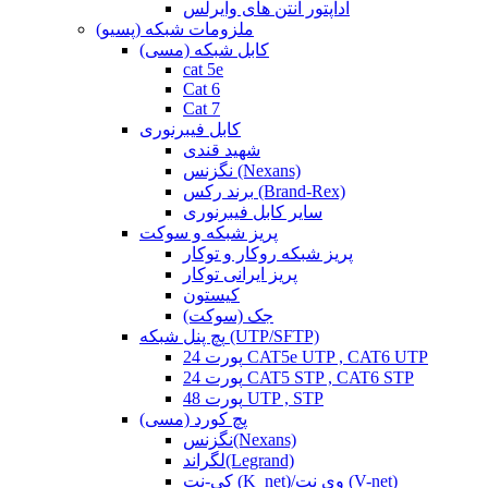
آداپتور آنتن های وایرلس
ملزومات شبکه (پسیو)
کابل شبکه (مسی)
cat 5e
Cat 6
Cat 7
کابل فیبرنوری
شهید قندی
نگزنس (Nexans)
برند رکس (Brand-Rex)
سایر کابل فیبرنوری
پریز شبکه و سوکت
پریز شبکه روکار و توکار
پریز ایرانی توکار
کیستون
جک (سوکت)
پچ پنل شبکه (UTP/SFTP)
24 پورت CAT5e UTP , CAT6 UTP
24 پورت CAT5 STP , CAT6 STP
48 پورت UTP , STP
پچ کورد (مسی)
نگزنس(Nexans)
لگراند(Legrand)
کی-نت (K_net)/وی نت (V-net)