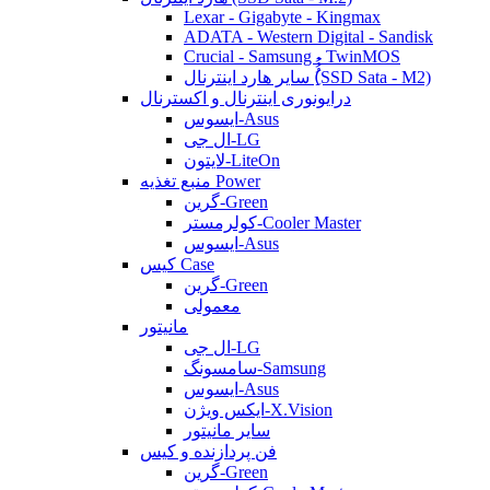
Lexar - Gigabyte - Kingmax
ADATA - Western Digital - Sandisk
Crucial - Samsung - TwinMOS
سایر هارد اینترنال (ُُُِSSD Sata - M2)
درایونوری اینترنال و اکسترنال
ایسوس-Asus
ال جی-LG
لایتون-LiteOn
منبع تغذیه Power
گرین-Green
کولرمستر-Cooler Master
ایسوس-Asus
کیس Case
گرین-Green
معمولی
مانیتور
ال جی-LG
سامسونگ-Samsung
ایسوس-Asus
ایکس ویژن-X.Vision
سایر مانیتور
فن پردازنده و کیس
گرین-Green