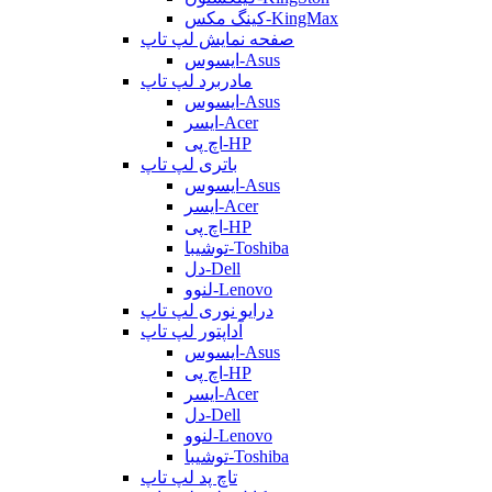
کینگ مکس-KingMax
صفحه نمایش لپ تاپ
ایسوس-Asus
مادربرد لپ تاپ
ایسوس-Asus
ایسر-Acer
اچ پی-HP
باتری لپ تاپ
ایسوس-Asus
ایسر-Acer
اچ پی-HP
توشیبا-Toshiba
دل-Dell
لنوو-Lenovo
درایو نوری لپ تاپ
آداپتور لپ تاپ
ایسوس-Asus
اچ پی-HP
ایسر-Acer
دل-Dell
لنوو-Lenovo
توشیبا-Toshiba
تاچ پد لپ تاپ