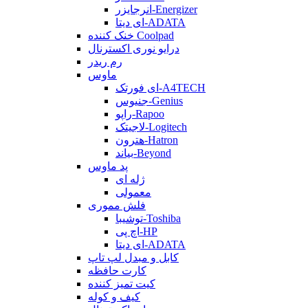
انرجایزر-Energizer
ای دیتا-ADATA
خنک کننده Coolpad
درایو نوری اکسترنال
رم ریدر
ماوس
ای فورتک-A4TECH
جنیوس-Genius
راپو-Rapoo
لاجیتک-Logitech
هترون-Hatron
بیاند-Beyond
پد ماوس
ژله ای
معمولی
فلش مموری
توشیبا-Toshiba
اچ پی-HP
ای دیتا-ADATA
کابل و مبدل لپ تاپ
کارت حافظه
کیت تمیز کننده
کیف و کوله