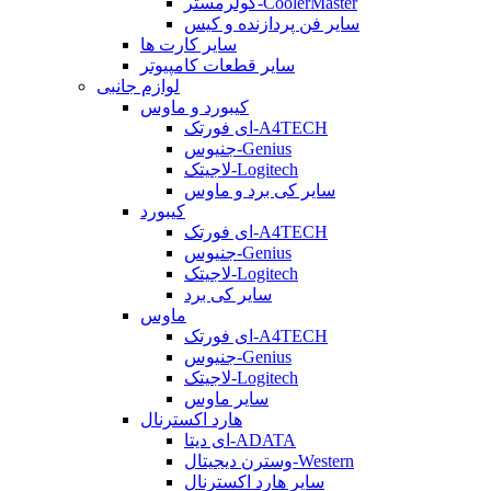
کولرمستر-CoolerMaster
سایر فن پردازنده و کیس
سایر کارت ها
سایر قطعات کامپیوتر
لوازم جانبی
کیبورد و ماوس
ای فورتک-A4TECH
جنیوس-Genius
لاجیتک-Logitech
سایر کی برد و ماوس
کیبورد
ای فورتک-A4TECH
جنیوس-Genius
لاجیتک-Logitech
سایر کی برد
ماوس
ای فورتک-A4TECH
جنیوس-Genius
لاجیتک-Logitech
سایر ماوس
هارد اکسترنال
ای دیتا-ADATA
وسترن دیجیتال-Western
سایر هارد اکسترنال