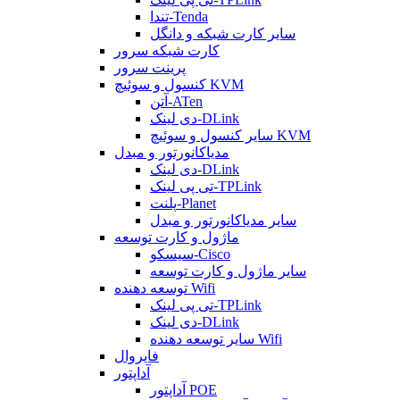
تندا-Tenda
سایر کارت شبکه و دانگل
کارت شبکه سرور
پرینت سرور
کنسول و سوئیچ KVM
آتن-ATen
دی لینک-DLink
سایر کنسول و سوئیچ KVM
مدیاکانورتور و مبدل
دی لینک-DLink
تی پی لینک-TPLink
پلنت-Planet
سایر مدیاکانورتور و مبدل
ماژول و کارت توسعه
سیسکو-Cisco
سایر ماژول و کارت توسعه
توسعه دهنده Wifi
تی پی لینک-TPLink
دی لینک-DLink
سایر توسعه دهنده Wifi
فایروال
آداپتور
آداپتور POE