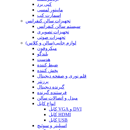
کپی برد
مانیتور لمسی
اسمارت کپ
تجهیزات سالن کنفرانس
سیستم سالن کنفرانس
تجهیزات تصویری
تجهیزات صوتی
لوازم جانبی(سالن و کلاس)
میکروفون
بلندگو
هدست
ضبط کننده
پخش کننده
قلم نوری و صفحه دیجیتال
پرزنتر
گیرنده دیجیتال
فرستنده گیرنده
مبدل و اتصالات سالن
انواع کابل
کابل VGA و DVI
کابل HDMI
کابل USB
اسپلیتر و سوئیچ