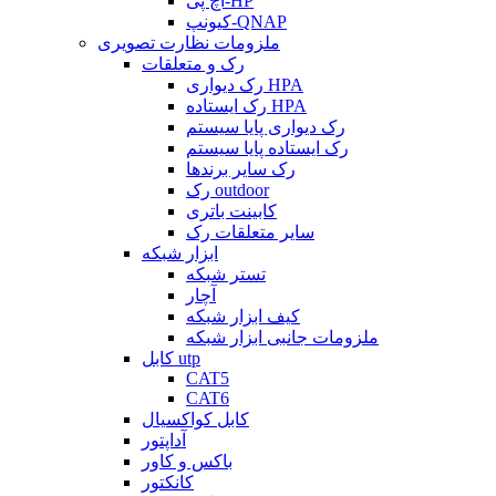
اچ پی-HP
کیونپ-QNAP
ملزومات نظارت تصویری
رک و متعلقات
رک دیواری HPA
رک ایستاده HPA
رک دیواری پایا سیستم
رک ایستاده پایا سیستم
رک سایر برندها
رک outdoor
کابینت باتری
سایر متعلقات رک
ابزار شبکه
تستر شبکه
آچار
کیف ابزار شبکه
ملزومات جانبی ابزار شبکه
کابل utp
CAT5
CAT6
کابل کواکسیال
آداپتور
باکس و کاور
کانکتور