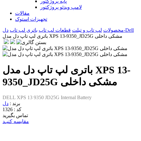
پایه پروژکتور
لامپ ویدئو پروژکتور
مقالات
تجهیزات استوک
دل-Dell
محصولات
لپ تاپ و تبلت
قطعات لپ تاپ
باتری لپ تاپ
باتری لپ تاپ دل مدل XPS 13-9350_JD25G مشکی داخلی
باتری لپ تاپ دل مدل XPS 13-
9350_JD25G مشکی داخلی
DELL XPS 13 9350 JD25G Internal Battery
برند :
دل
کد :
1326
تماس بگیرید
مقایسه کنیـد