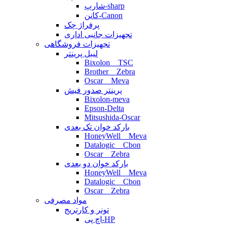
شارپ-sharp
کانن-Canon
پرفراژ چک
تجهیزات جانبی اداری
تجهیزات فروشگاهی
لیبل پرینتر
Bixolon _ TSC
Brother _ Zebra
Oscar _ Meva
پرینتر صدور فیش
Bixolon-meva
Epson-Delta
Mitsushida-Oscar
بارکد خوان تک بعدی
HoneyWell _ Meva
Datalogic _ Cbon
Oscar _ Zebra
بارکد خوان دو بعدی
HoneyWell _ Meva
Datalogic _ Cbon
Oscar _ Zebra
مواد مصرفی
تونر و کارتریج
اچ پی-HP