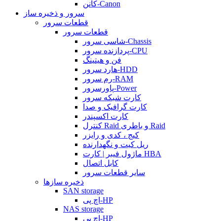
کانن-Canon
سرور و ذخیره ساز
قطعات سرور
قطعات سرور
شاسی سرور-Chassis
پردازنده سرور-CPU
فن و هیتینگ
هارد سرور-HDD
رم سرور-RAM
پاورسرور-Power
کارت شبکه سرور
کارت گرافیک و صدا
کارت اکسپندر
کنترل Raid و باطری Raid
کیج ، کدی و رایزر
ریل کیت و نگهدارنده
ماژول فیبر | کارت HBA
کابل اتصال
سایر قطعات سرور
ذخیره سازها
SAN storage
اچ پی-HP
NAS storage
اچ پی-HP