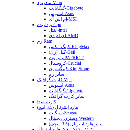
مادربرد Main
گیگابایت-Gigabyte
ایسوس-Asus
ام اس آی-MSI
پردازنده Cpu
اینتل-intel
ای ام دی-AMD
رم Ram
کینگ مکس-KingMax
گیل (ژل)-Geil
پاتریوت-PATRIOT
کروشیال-Crucial
کینگستون-KingStone
سایر رم
کارت گرافیک Vga
ایسوس-Asus
گیگابایت-Gigabyte
سایر کارت گرافیک
کارت صدا
هارد اینترنال (3.5 اینچ)
سیگیت-Seagate
وسترن دیجیتال-Western
سایر هارد اینترنال (3.5 اینچی)
هارد اینترنال (SSD Sata - M.2)