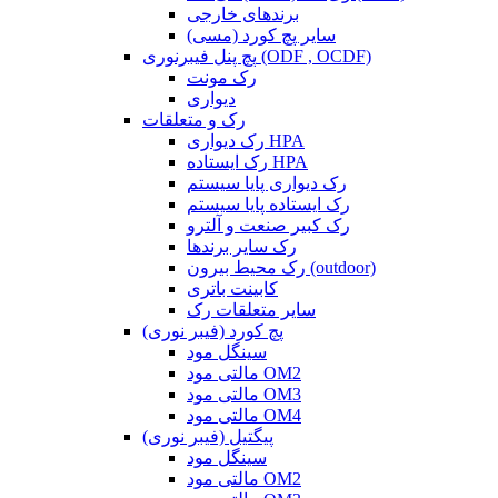
برندهای خارجی
سایر پچ کورد (مسی)
پچ پنل فیبرنوری (ODF , OCDF)
رک مونت
دیواری
رک و متعلقات
رک دیواری HPA
رک ایستاده HPA
رک دیواری پایا سیستم
رک ایستاده پایا سیستم
رک کبیر صنعت و آلترو
رک سایر برندها
رک محیط بیرون (outdoor)
کابینت باتری
سایر متعلقات رک
پچ کورد (فیبر نوری)
سینگل مود
مالتی مود OM2
مالتی مود OM3
مالتی مود OM4
پیگتیل (فیبر نوری)
سینگل مود
مالتی مود OM2