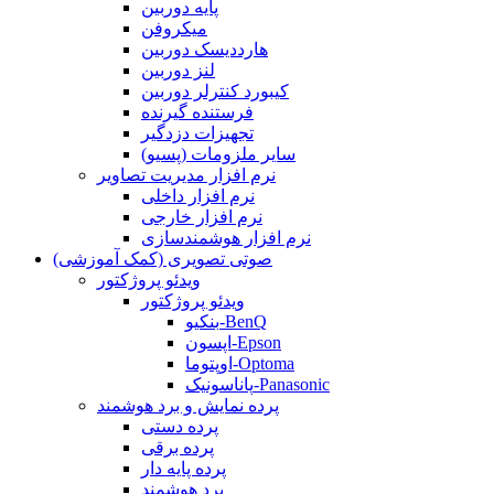
پایه دوربین
میکروفن
هارددیسک دوربین
لنز دوربین
کیبورد کنترلر دوربین
فرستنده گیرنده
تجهیزات دزدگیر
سایر ملزومات (پسیو)
نرم افزار مدیریت تصاویر
نرم افزار داخلی
نرم افزار خارجی
نرم افزار هوشمندسازی
صوتی تصویری (کمک آموزشی)
ویدئو پروژکتور
ویدئو پروژکتور
بنکیو-BenQ
اپسون-Epson
اوپتوما-Optoma
پاناسونیک-Panasonic
پرده نمایش و برد هوشمند
پرده دستی
پرده برقی
پرده پایه دار
برد هوشمند