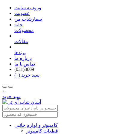
ورود به سایت
عضویت
سفارشات من
خانه
محصولات
مقالات
برندها
درباره ما
تماس با ما
(031)3609
سبد خرید (۰)
۰
سبد خرید
کامپیوتر و لوازم جانبی
قطعات کامپیوتر