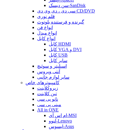
سن دیسک-SanDisk
سی دی ، دی وی دی CD/DVD
قلم نوری
گیرنده و فرستنده بلوتوث
انواع فن
انواع مبدل
انواع کابل
کابل HDMI
کابل VGA و DVI
کابل USB
سایر کابل
اسپلیتر و سوئیچ
آنتی ویروس
سایر لوازم جانبی
کامپیوترهای خاص
زیروکلاینت
تین کلاینت
نانو پی سی
مینی پی سی
All in ONE
ام اس آی-MSI
لنوو-Lenovo
ایسوس-Asus