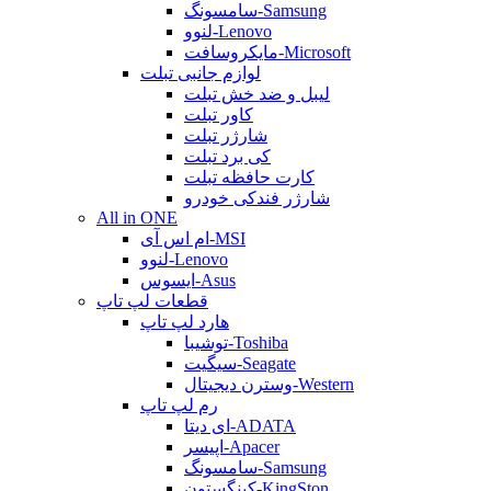
سامسونگ-Samsung
لنوو-Lenovo
مایکروسافت-Microsoft
لوازم جانبی تبلت
لیبل و ضد خش تبلت
کاور تبلت
شارژر تبلت
کی برد تبلت
کارت حافظه تبلت
شارژر فندکی خودرو
All in ONE
ام اس آی-MSI
لنوو-Lenovo
ایسوس-Asus
قطعات لپ تاپ
هارد لپ تاپ
توشیبا-Toshiba
سیگیت-Seagate
وسترن دیجیتال-Western
رم لپ تاپ
ای دیتا-ADATA
اپیسر-Apacer
سامسونگ-Samsung
کینگستون-KingSton