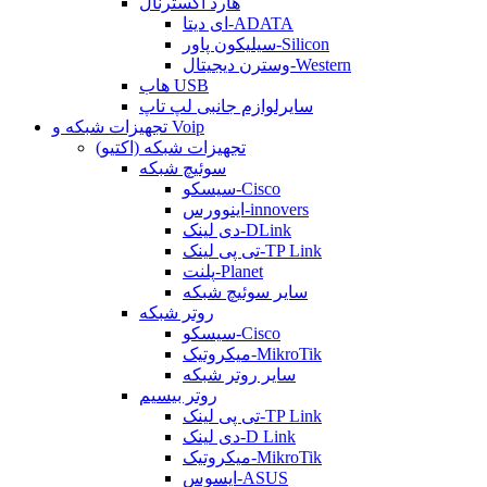
هارد اکسترنال
ای دیتا-ADATA
سیلیکون پاور-Silicon
وسترن دیجیتال-Western
هاب USB
سایرلوازم جانبی لپ تاپ
تجهیزات شبکه و Voip
تجهیزات شبکه (اکتیو)
سوئیچ شبکه
سیسکو-Cisco
اینوورس-innovers
دی لینک-DLink
تی پی لینک-TP Link
پلنت-Planet
سایر سوئیچ شبکه
روتر شبکه
سیسکو-Cisco
میکروتیک-MikroTik
سایر روتر شبکه
روتر بیسیم
تی پی لینک-TP Link
دی لینک-D Link
میکروتیک-MikroTik
ایسوس-ASUS