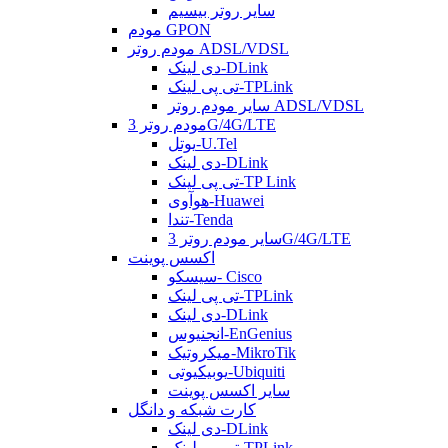
سایر روتر بیسیم
مودم GPON
مودم روتر ADSL/VDSL
دی لینک-DLink
تی پی لینک-TPLink
سایر مودم روتر ADSL/VDSL
مودم روتر 3G/4G/LTE
یوتل-U.Tel
دی لینک-DLink
تی پی لینک-TP Link
هوآوی-Huawei
تندا-Tenda
سایر مودم روتر 3G/4G/LTE
اکسس پوینت
سیسکو- Cisco
تی پی لینک-TPLink
دی لینک-DLink
انجنیوس-EnGenius
میکروتیک-MikroTik
یوبیکیوتی-Ubiquiti
سایر اکسس پوینت
کارت شبکه و دانگل
دی لینک-DLink
تی پی لینک-TPLink