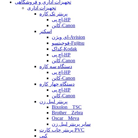
تجهیزات اداری و فروشگاهی
تجهیزات اداری
پرینتر تک کاره
اچ پی-HP
کانن-Canon
اسکنر
ای ویژن-Avision
فوجیتسو-Fujitsu
کداک-Kodak
اچ پی-HP
کانن-Canon
دستگاه سه کاره
اچ پی-HP
کانن-Canon
دستگاه چهار کاره
اچ پی-HP
کانن-Canon
پرینتر لیبل زن
Bixolon _ TSC
Brother _ Zebra
Oscar _ Meva
سایر پرینتر لیبل زن
پرینتر چاپ کارت PVC
کپی