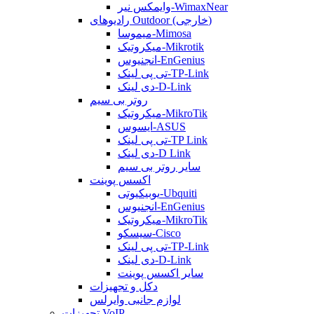
وایمکس نیر-WimaxNear
رادیوهای Outdoor (خارجی)
میموسا-Mimosa
میکروتیک-Mikrotik
انجنیوس-EnGenius
تی پی لینک-TP-Link
دی لینک-D-Link
روتر بی سیم
میکروتیک-MikroTik
ایسوس-ASUS
تی پی لینک-TP Link
دی لینک-D Link
سایر روتر بی سیم
اکسس پوینت
یوبیکیوتی-Ubquiti
انجنیوس-EnGenius
میکروتیک-MikroTik
سیسکو-Cisco
تی پی لینک-TP-Link
دی لینک-D-Link
سایر اکسس پوینت
دکل و تجهیزات
لوازم جانبی وایرلس
تجهیزات VoIP