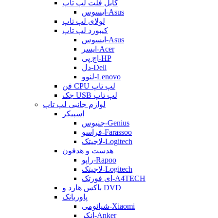
کابل فلت لپ تاپ
ایسوس-Asus
لولای لپ تاپ
کیبورد لپ تاپ
ایسوس-Asus
ایسر-Acer
اچ پی-HP
دل-Dell
لنوو-Lenovo
فن CPU لپ تاپ
جک USB لپ تاپ
لوازم جانبی لپ تاپ
اسپیکر
جنیوس-Genius
فراسو-Farassoo
لاجیتک-Logitech
هدست و هدفون
راپو-Rapoo
لاجیتک-Logitech
ای فورتک-A4TECH
باکس هارد و DVD
پاوربانک
شیائومی-Xiaomi
انکر-Anker