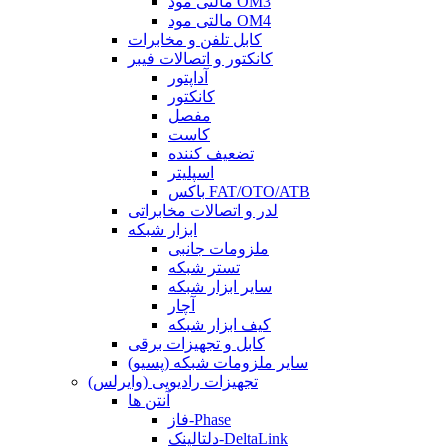
مالتی مود OM3
مالتی مود OM4
کابل تلفن و مخابرات
کانکتور و اتصالات فیبر
آداپتور
کانکتور
مفصل
کاست
تضعیف کننده
اسپلیتر
باکس FAT/OTO/ATB
لدر و اتصالات مخابراتی
ابزار شبکه
ملزومات جانبی
تستر شبکه
سایر ابزار شبکه
آچار
کیف ابزار شبکه
کابل و تجهیزات برقی
سایر ملزومات شبکه (پسیو)
تجهیزات رادیویی (وایرلس)
آنتن ها
فاز-Phase
دلتالینک-DeltaLink