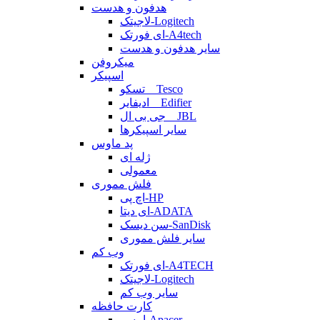
هدفون و هدست
لاجیتک-Logitech
ای فورتک-A4tech
سایر هدفون و هدست
میکروفن
اسپیکر
تسکو _ Tesco
ادیفایر _ Edifier
جی بی ال _ JBL
سایر اسپیکرها
پد ماوس
ژله ای
معمولی
فلش مموری
اچ پی-HP
ای دیتا-ADATA
سن دیسک-SanDisk
سایر فلش مموری
وب کم
ای فورتک-A4TECH
لاجیتک-Logitech
سایر وب کم
کارت حافظه
اپیسر-Apacer