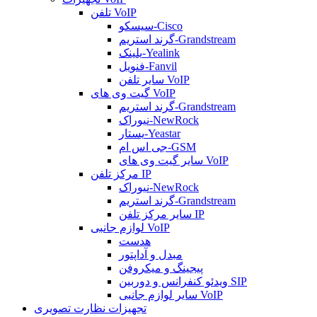
تلفن VoIP
سیسکو-Cisco
گرند استریم-Grandstream
یلینک-Yealink
فنویل-Fanvil
سایر تلفن VoIP
گیت وی های VoIP
گرند استریم-Grandstream
نیوراک-NewRock
یستار-Yeastar
جی اس ام-GSM
سایر گیت وی های VoIP
مرکز تلفن IP
نیوراک-NewRock
گرند استریم-Grandstream
سایر مرکز تلفن IP
لوازم جانبی VoIP
هدست
مبدل و آداپتور
پیجینگ و میکروفن
ویدئو کنفرانس و دوربین SIP
سایر لوازم جانبی VoIP
تجهیزات نظارت تصویری