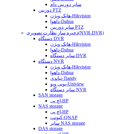
سایر دوربین دام
دوربین PTZ
هایک ویژن-Hikvision
داهوا-Dahua
سایر دوربین PTZ
ذخیره ساز نظارت تصویری(NVR-DVR)
دستگاه DVR
هایک ویژن-Hikvision
داهوا-Dahua
سایر دستگاه DVR
دستگاه NVR
هایک ویژن-Hikvision
داهوا-Dahua
تیاندی-Tiandy
یونی ویو-Uniview
سایر دستگاه NVR
SAN storage
اچ پی-HP
NAS storage
اچ پی-HP
کیونپ-QNAP
سایر NAS storage
DAS storage