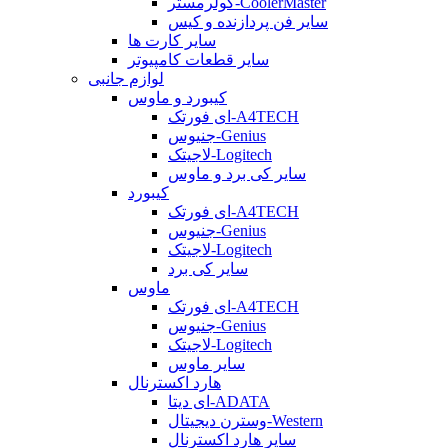
کولرمستر-CoolerMaster
سایر فن پردازنده و کیس
سایر کارت ها
سایر قطعات کامپیوتر
لوازم جانبی
کیبورد و ماوس
ای فورتک-A4TECH
جنیوس-Genius
لاجیتک-Logitech
سایر کی برد و ماوس
کیبورد
ای فورتک-A4TECH
جنیوس-Genius
لاجیتک-Logitech
سایر کی برد
ماوس
ای فورتک-A4TECH
جنیوس-Genius
لاجیتک-Logitech
سایر ماوس
هارد اکسترنال
ای دیتا-ADATA
وسترن دیجیتال-Western
سایر هارد اکسترنال