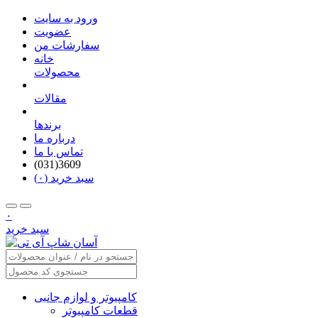
ورود به سایت
عضویت
سفارشات من
خانه
محصولات
مقالات
برندها
درباره ما
تماس با ما
(031)3609
سبد خرید (۰)
۰
سبد خرید
کامپیوتر و لوازم جانبی
قطعات کامپیوتر