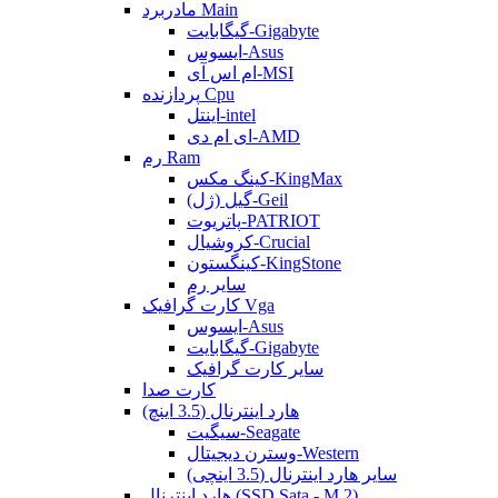
مادربرد Main
گیگابایت-Gigabyte
ایسوس-Asus
ام اس آی-MSI
پردازنده Cpu
اینتل-intel
ای ام دی-AMD
رم Ram
کینگ مکس-KingMax
گیل (ژل)-Geil
پاتریوت-PATRIOT
کروشیال-Crucial
کینگستون-KingStone
سایر رم
کارت گرافیک Vga
ایسوس-Asus
گیگابایت-Gigabyte
سایر کارت گرافیک
کارت صدا
هارد اینترنال (3.5 اینچ)
سیگیت-Seagate
وسترن دیجیتال-Western
سایر هارد اینترنال (3.5 اینچی)
هارد اینترنال (SSD Sata - M.2)