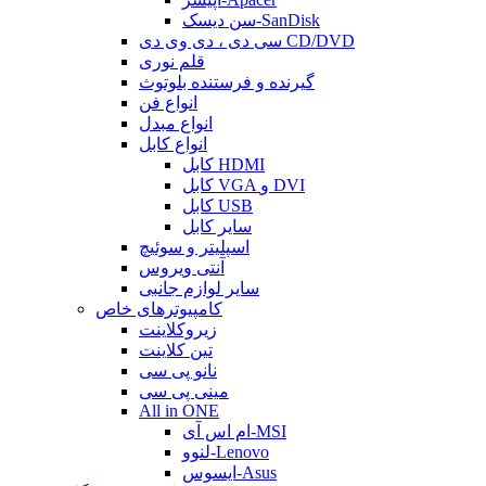
سن دیسک-SanDisk
سی دی ، دی وی دی CD/DVD
قلم نوری
گیرنده و فرستنده بلوتوث
انواع فن
انواع مبدل
انواع کابل
کابل HDMI
کابل VGA و DVI
کابل USB
سایر کابل
اسپلیتر و سوئیچ
آنتی ویروس
سایر لوازم جانبی
کامپیوترهای خاص
زیروکلاینت
تین کلاینت
نانو پی سی
مینی پی سی
All in ONE
ام اس آی-MSI
لنوو-Lenovo
ایسوس-Asus