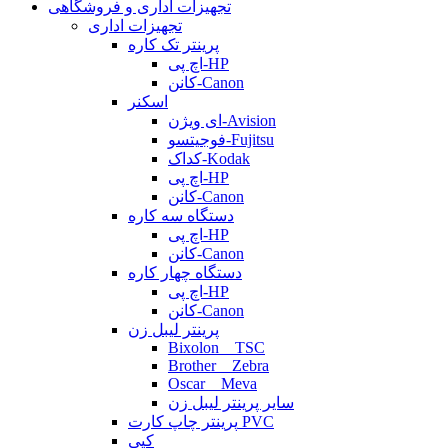
تجهیزات اداری و فروشگاهی
تجهیزات اداری
پرینتر تک کاره
اچ پی-HP
کانن-Canon
اسکنر
ای ویژن-Avision
فوجیتسو-Fujitsu
کداک-Kodak
اچ پی-HP
کانن-Canon
دستگاه سه کاره
اچ پی-HP
کانن-Canon
دستگاه چهار کاره
اچ پی-HP
کانن-Canon
پرینتر لیبل زن
Bixolon _ TSC
Brother _ Zebra
Oscar _ Meva
سایر پرینتر لیبل زن
پرینتر چاپ کارت PVC
کپی