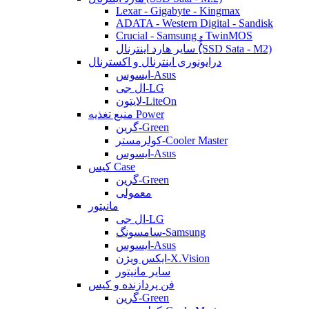
Lexar - Gigabyte - Kingmax
ADATA - Western Digital - Sandisk
Crucial - Samsung - TwinMOS
سایر هارد اینترنال (ُُُِSSD Sata - M2)
درایونوری اینترنال و اکسترنال
ایسوس-Asus
ال جی-LG
لایتون-LiteOn
منبع تغذیه Power
گرین-Green
کولرمستر-Cooler Master
ایسوس-Asus
کیس Case
گرین-Green
معمولی
مانیتور
ال جی-LG
سامسونگ-Samsung
ایسوس-Asus
ایکس ویژن-X.Vision
سایر مانیتور
فن پردازنده و کیس
گرین-Green