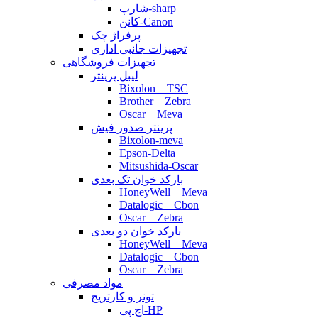
شارپ-sharp
کانن-Canon
پرفراژ چک
تجهیزات جانبی اداری
تجهیزات فروشگاهی
لیبل پرینتر
Bixolon _ TSC
Brother _ Zebra
Oscar _ Meva
پرینتر صدور فیش
Bixolon-meva
Epson-Delta
Mitsushida-Oscar
بارکد خوان تک بعدی
HoneyWell _ Meva
Datalogic _ Cbon
Oscar _ Zebra
بارکد خوان دو بعدی
HoneyWell _ Meva
Datalogic _ Cbon
Oscar _ Zebra
مواد مصرفی
تونر و کارتریج
اچ پی-HP