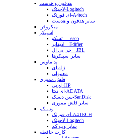
هدفون و هدست
لاجیتک-Logitech
ای فورتک-A4tech
سایر هدفون و هدست
میکروفن
اسپیکر
تسکو _ Tesco
ادیفایر _ Edifier
جی بی ال _ JBL
سایر اسپیکرها
پد ماوس
ژله ای
معمولی
فلش مموری
اچ پی-HP
ای دیتا-ADATA
سن دیسک-SanDisk
سایر فلش مموری
وب کم
ای فورتک-A4TECH
لاجیتک-Logitech
سایر وب کم
کارت حافظه
اپیسر-Apacer