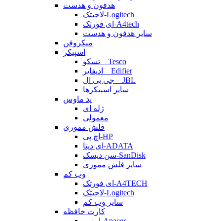
هدفون و هدست
لاجیتک-Logitech
ای فورتک-A4tech
سایر هدفون و هدست
میکروفن
اسپیکر
تسکو _ Tesco
ادیفایر _ Edifier
جی بی ال _ JBL
سایر اسپیکرها
پد ماوس
ژله ای
معمولی
فلش مموری
اچ پی-HP
ای دیتا-ADATA
سن دیسک-SanDisk
سایر فلش مموری
وب کم
ای فورتک-A4TECH
لاجیتک-Logitech
سایر وب کم
کارت حافظه
اپیسر-Apacer