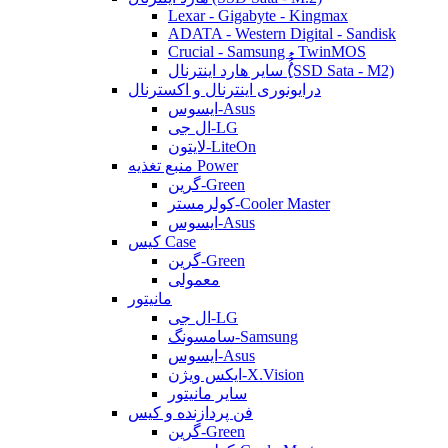
Lexar - Gigabyte - Kingmax
ADATA - Western Digital - Sandisk
Crucial - Samsung - TwinMOS
سایر هارد اینترنال (ُُُِSSD Sata - M2)
درایونوری اینترنال و اکسترنال
ایسوس-Asus
ال جی-LG
لایتون-LiteOn
منبع تغذیه Power
گرین-Green
کولرمستر-Cooler Master
ایسوس-Asus
کیس Case
گرین-Green
معمولی
مانیتور
ال جی-LG
سامسونگ-Samsung
ایسوس-Asus
ایکس ویژن-X.Vision
سایر مانیتور
فن پردازنده و کیس
گرین-Green