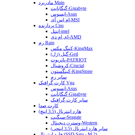
مادربرد Main
گیگابایت-Gigabyte
ایسوس-Asus
ام اس آی-MSI
پردازنده Cpu
اینتل-intel
ای ام دی-AMD
رم Ram
کینگ مکس-KingMax
گیل (ژل)-Geil
پاتریوت-PATRIOT
کروشیال-Crucial
کینگستون-KingStone
سایر رم
کارت گرافیک Vga
ایسوس-Asus
گیگابایت-Gigabyte
سایر کارت گرافیک
کارت صدا
هارد اینترنال (3.5 اینچ)
سیگیت-Seagate
وسترن دیجیتال-Western
سایر هارد اینترنال (3.5 اینچی)
هارد اینترنال (SSD Sata - M.2)