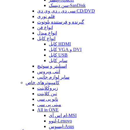
سن دیسک-SanDisk
سی دی ، دی وی دی CD/DVD
قلم نوری
گیرنده و فرستنده بلوتوث
انواع فن
انواع مبدل
انواع کابل
کابل HDMI
کابل VGA و DVI
کابل USB
سایر کابل
اسپلیتر و سوئیچ
آنتی ویروس
سایر لوازم جانبی
کامپیوترهای خاص
زیروکلاینت
تین کلاینت
نانو پی سی
مینی پی سی
All in ONE
ام اس آی-MSI
لنوو-Lenovo
ایسوس-Asus