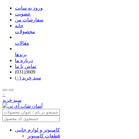
ورود به سایت
عضویت
سفارشات من
خانه
محصولات
مقالات
برندها
درباره ما
تماس با ما
(031)3609
سبد خرید (۰)
۰
سبد خرید
کامپیوتر و لوازم جانبی
قطعات کامپیوتر