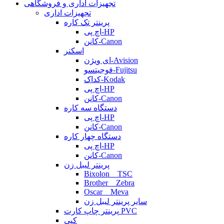
تجهیزات اداری و فروشگاهی
تجهیزات اداری
پرینتر تک کاره
اچ پی-HP
کانن-Canon
اسکنر
ای ویژن-Avision
فوجیتسو-Fujitsu
کداک-Kodak
اچ پی-HP
کانن-Canon
دستگاه سه کاره
اچ پی-HP
کانن-Canon
دستگاه چهار کاره
اچ پی-HP
کانن-Canon
پرینتر لیبل زن
Bixolon _ TSC
Brother _ Zebra
Oscar _ Meva
سایر پرینتر لیبل زن
پرینتر چاپ کارت PVC
کپی