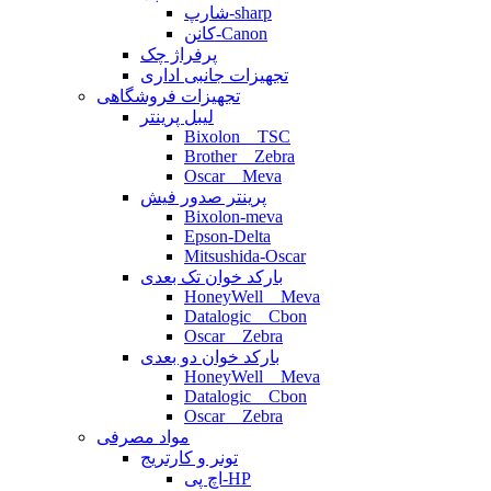
شارپ-sharp
کانن-Canon
پرفراژ چک
تجهیزات جانبی اداری
تجهیزات فروشگاهی
لیبل پرینتر
Bixolon _ TSC
Brother _ Zebra
Oscar _ Meva
پرینتر صدور فیش
Bixolon-meva
Epson-Delta
Mitsushida-Oscar
بارکد خوان تک بعدی
HoneyWell _ Meva
Datalogic _ Cbon
Oscar _ Zebra
بارکد خوان دو بعدی
HoneyWell _ Meva
Datalogic _ Cbon
Oscar _ Zebra
مواد مصرفی
تونر و کارتریج
اچ پی-HP