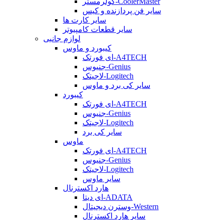
کولرمستر-CoolerMaster
سایر فن پردازنده و کیس
سایر کارت ها
سایر قطعات کامپیوتر
لوازم جانبی
کیبورد و ماوس
ای فورتک-A4TECH
جنیوس-Genius
لاجیتک-Logitech
سایر کی برد و ماوس
کیبورد
ای فورتک-A4TECH
جنیوس-Genius
لاجیتک-Logitech
سایر کی برد
ماوس
ای فورتک-A4TECH
جنیوس-Genius
لاجیتک-Logitech
سایر ماوس
هارد اکسترنال
ای دیتا-ADATA
وسترن دیجیتال-Western
سایر هارد اکسترنال