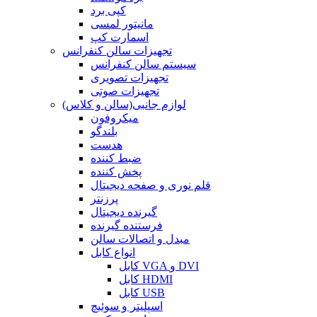
کپی برد
مانیتور لمسی
اسمارت کپ
تجهیزات سالن کنفرانس
سیستم سالن کنفرانس
تجهیزات تصویری
تجهیزات صوتی
لوازم جانبی(سالن و کلاس)
میکروفون
بلندگو
هدست
ضبط کننده
پخش کننده
قلم نوری و صفحه دیجیتال
پرزنتر
گیرنده دیجیتال
فرستنده گیرنده
مبدل و اتصالات سالن
انواع کابل
کابل VGA و DVI
کابل HDMI
کابل USB
اسپلیتر و سوئیچ