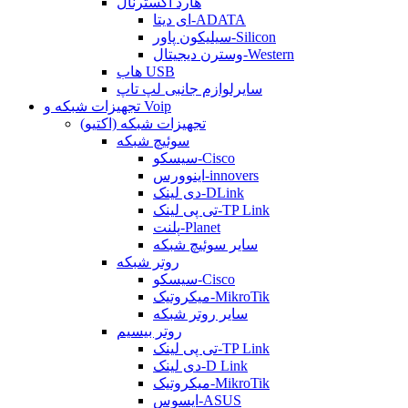
هارد اکسترنال
ای دیتا-ADATA
سیلیکون پاور-Silicon
وسترن دیجیتال-Western
هاب USB
سایرلوازم جانبی لپ تاپ
تجهیزات شبکه و Voip
تجهیزات شبکه (اکتیو)
سوئیچ شبکه
سیسکو-Cisco
اینوورس-innovers
دی لینک-DLink
تی پی لینک-TP Link
پلنت-Planet
سایر سوئیچ شبکه
روتر شبکه
سیسکو-Cisco
میکروتیک-MikroTik
سایر روتر شبکه
روتر بیسیم
تی پی لینک-TP Link
دی لینک-D Link
میکروتیک-MikroTik
ایسوس-ASUS