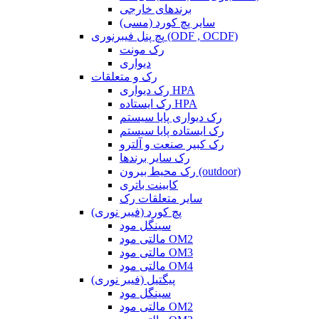
برندهای خارجی
سایر پچ کورد (مسی)
پچ پنل فیبرنوری (ODF , OCDF)
رک مونت
دیواری
رک و متعلقات
رک دیواری HPA
رک ایستاده HPA
رک دیواری پایا سیستم
رک ایستاده پایا سیستم
رک کبیر صنعت و آلترو
رک سایر برندها
رک محیط بیرون (outdoor)
کابینت باتری
سایر متعلقات رک
پچ کورد (فیبر نوری)
سینگل مود
مالتی مود OM2
مالتی مود OM3
مالتی مود OM4
پیگتیل (فیبر نوری)
سینگل مود
مالتی مود OM2