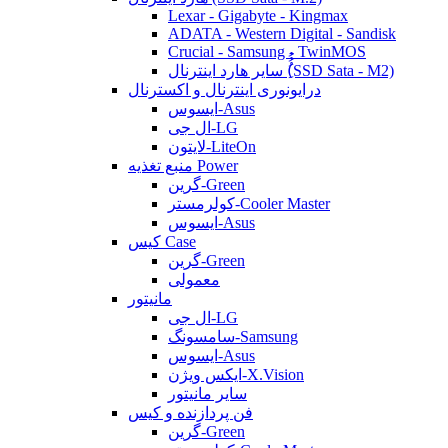
Lexar - Gigabyte - Kingmax
ADATA - Western Digital - Sandisk
Crucial - Samsung - TwinMOS
سایر هارد اینترنال (ُُُِSSD Sata - M2)
درایونوری اینترنال و اکسترنال
ایسوس-Asus
ال جی-LG
لایتون-LiteOn
منبع تغذیه Power
گرین-Green
کولرمستر-Cooler Master
ایسوس-Asus
کیس Case
گرین-Green
معمولی
مانیتور
ال جی-LG
سامسونگ-Samsung
ایسوس-Asus
ایکس ویژن-X.Vision
سایر مانیتور
فن پردازنده و کیس
گرین-Green