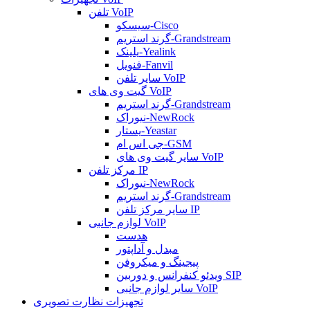
تلفن VoIP
سیسکو-Cisco
گرند استریم-Grandstream
یلینک-Yealink
فنویل-Fanvil
سایر تلفن VoIP
گیت وی های VoIP
گرند استریم-Grandstream
نیوراک-NewRock
یستار-Yeastar
جی اس ام-GSM
سایر گیت وی های VoIP
مرکز تلفن IP
نیوراک-NewRock
گرند استریم-Grandstream
سایر مرکز تلفن IP
لوازم جانبی VoIP
هدست
مبدل و آداپتور
پیجینگ و میکروفن
ویدئو کنفرانس و دوربین SIP
سایر لوازم جانبی VoIP
تجهیزات نظارت تصویری