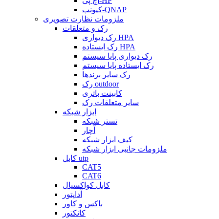
اچ پی-HP
کیونپ-QNAP
ملزومات نظارت تصویری
رک و متعلقات
رک دیواری HPA
رک ایستاده HPA
رک دیواری پایا سیستم
رک ایستاده پایا سیستم
رک سایر برندها
رک outdoor
کابینت باتری
سایر متعلقات رک
ابزار شبکه
تستر شبکه
آچار
کیف ابزار شبکه
ملزومات جانبی ابزار شبکه
کابل utp
CAT5
CAT6
کابل کواکسیال
آداپتور
باکس و کاور
کانکتور