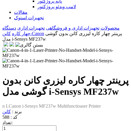
پایه پروژکتور
لامپ ویدئو پروژکتور
مقالات
تجهیزات استوک
محصولات
تجهیزات اداری و فروشگاهی
تجهیزات اداری
دستگاه
پرینتر چهار کاره لیزری کانن بدون گوشی
کانن-Canon
چهار کاره
مدل i-Sensys MF237w
پرینتر چهار کاره لیزری کانن بدون
گوشی مدل i-Sensys MF237w
n LCanon i-Sensys MF237w Multifunctioaser Printer
برند :
کانن
کد :
588
تعداد: