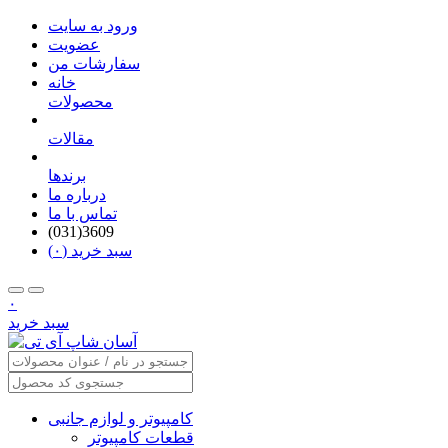
ورود به سایت
عضویت
سفارشات من
خانه
محصولات
مقالات
برندها
درباره ما
تماس با ما
(031)3609
سبد خرید (۰)
۰
سبد خرید
کامپیوتر و لوازم جانبی
قطعات کامپیوتر