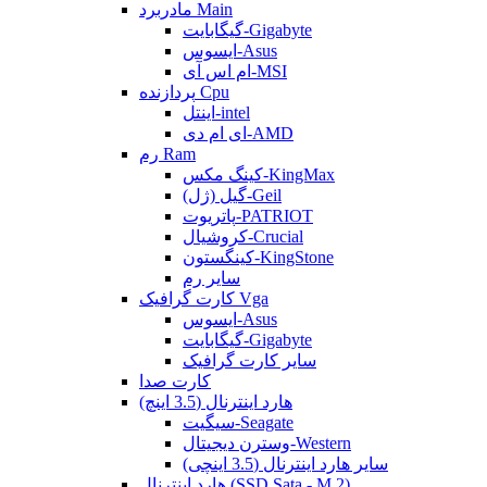
مادربرد Main
گیگابایت-Gigabyte
ایسوس-Asus
ام اس آی-MSI
پردازنده Cpu
اینتل-intel
ای ام دی-AMD
رم Ram
کینگ مکس-KingMax
گیل (ژل)-Geil
پاتریوت-PATRIOT
کروشیال-Crucial
کینگستون-KingStone
سایر رم
کارت گرافیک Vga
ایسوس-Asus
گیگابایت-Gigabyte
سایر کارت گرافیک
کارت صدا
هارد اینترنال (3.5 اینچ)
سیگیت-Seagate
وسترن دیجیتال-Western
سایر هارد اینترنال (3.5 اینچی)
هارد اینترنال (SSD Sata - M.2)