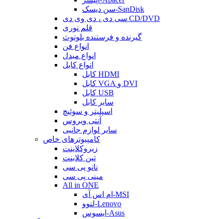
سن دیسک-SanDisk
سی دی ، دی وی دی CD/DVD
قلم نوری
گیرنده و فرستنده بلوتوث
انواع فن
انواع مبدل
انواع کابل
کابل HDMI
کابل VGA و DVI
کابل USB
سایر کابل
اسپلیتر و سوئیچ
آنتی ویروس
سایر لوازم جانبی
کامپیوترهای خاص
زیروکلاینت
تین کلاینت
نانو پی سی
مینی پی سی
All in ONE
ام اس آی-MSI
لنوو-Lenovo
ایسوس-Asus