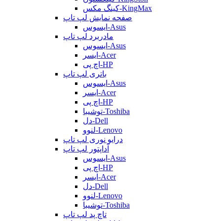
کینگ مکس-KingMax
صفحه نمایش لپ تاپ
ایسوس-Asus
مادربرد لپ تاپ
ایسوس-Asus
ایسر-Acer
اچ پی-HP
باتری لپ تاپ
ایسوس-Asus
ایسر-Acer
اچ پی-HP
توشیبا-Toshiba
دل-Dell
لنوو-Lenovo
درایو نوری لپ تاپ
آداپتور لپ تاپ
ایسوس-Asus
اچ پی-HP
ایسر-Acer
دل-Dell
لنوو-Lenovo
توشیبا-Toshiba
تاچ پد لپ تاپ