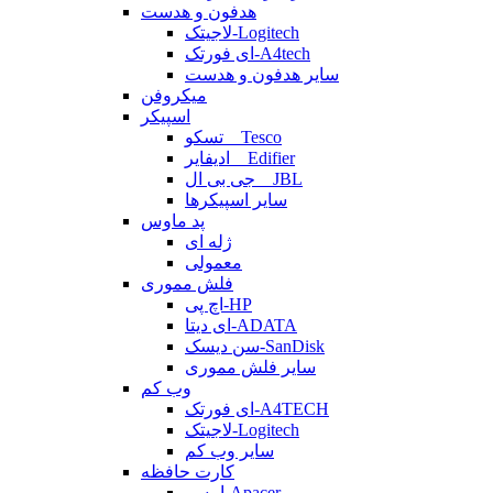
هدفون و هدست
لاجیتک-Logitech
ای فورتک-A4tech
سایر هدفون و هدست
میکروفن
اسپیکر
تسکو _ Tesco
ادیفایر _ Edifier
جی بی ال _ JBL
سایر اسپیکرها
پد ماوس
ژله ای
معمولی
فلش مموری
اچ پی-HP
ای دیتا-ADATA
سن دیسک-SanDisk
سایر فلش مموری
وب کم
ای فورتک-A4TECH
لاجیتک-Logitech
سایر وب کم
کارت حافظه
اپیسر-Apacer