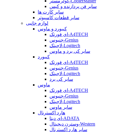
کولرمستر-CoolerMaster
سایر فن پردازنده و کیس
سایر کارت ها
سایر قطعات کامپیوتر
لوازم جانبی
کیبورد و ماوس
ای فورتک-A4TECH
جنیوس-Genius
لاجیتک-Logitech
سایر کی برد و ماوس
کیبورد
ای فورتک-A4TECH
جنیوس-Genius
لاجیتک-Logitech
سایر کی برد
ماوس
ای فورتک-A4TECH
جنیوس-Genius
لاجیتک-Logitech
سایر ماوس
هارد اکسترنال
ای دیتا-ADATA
وسترن دیجیتال-Western
سایر هارد اکسترنال