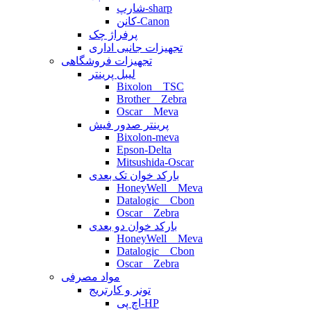
شارپ-sharp
کانن-Canon
پرفراژ چک
تجهیزات جانبی اداری
تجهیزات فروشگاهی
لیبل پرینتر
Bixolon _ TSC
Brother _ Zebra
Oscar _ Meva
پرینتر صدور فیش
Bixolon-meva
Epson-Delta
Mitsushida-Oscar
بارکد خوان تک بعدی
HoneyWell _ Meva
Datalogic _ Cbon
Oscar _ Zebra
بارکد خوان دو بعدی
HoneyWell _ Meva
Datalogic _ Cbon
Oscar _ Zebra
مواد مصرفی
تونر و کارتریج
اچ پی-HP