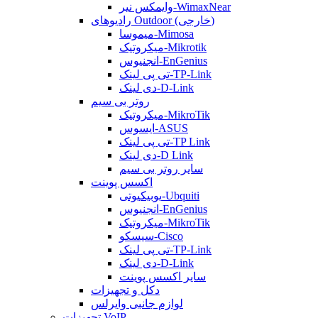
وایمکس نیر-WimaxNear
رادیوهای Outdoor (خارجی)
میموسا-Mimosa
میکروتیک-Mikrotik
انجنیوس-EnGenius
تی پی لینک-TP-Link
دی لینک-D-Link
روتر بی سیم
میکروتیک-MikroTik
ایسوس-ASUS
تی پی لینک-TP Link
دی لینک-D Link
سایر روتر بی سیم
اکسس پوینت
یوبیکیوتی-Ubquiti
انجنیوس-EnGenius
میکروتیک-MikroTik
سیسکو-Cisco
تی پی لینک-TP-Link
دی لینک-D-Link
سایر اکسس پوینت
دکل و تجهیزات
لوازم جانبی وایرلس
تجهیزات VoIP