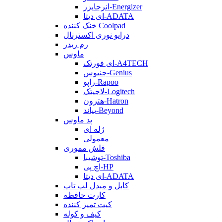
انرجایزر-Energizer
ای دیتا-ADATA
خنک کننده Coolpad
درایو نوری اکسترنال
رم ریدر
ماوس
ای فورتک-A4TECH
جنیوس-Genius
راپو-Rapoo
لاجیتک-Logitech
هترون-Hatron
بیاند-Beyond
پد ماوس
ژله ای
معمولی
فلش مموری
توشیبا-Toshiba
اچ پی-HP
ای دیتا-ADATA
کابل و مبدل لپ تاپ
کارت حافظه
کیت تمیز کننده
کیف و کوله