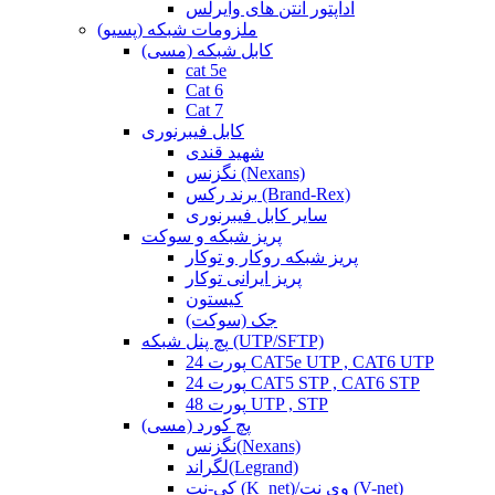
آداپتور آنتن های وایرلس
ملزومات شبکه (پسیو)
کابل شبکه (مسی)
cat 5e
Cat 6
Cat 7
کابل فیبرنوری
شهید قندی
نگزنس (Nexans)
برند رکس (Brand-Rex)
سایر کابل فیبرنوری
پریز شبکه و سوکت
پریز شبکه روکار و توکار
پریز ایرانی توکار
کیستون
جک (سوکت)
پچ پنل شبکه (UTP/SFTP)
24 پورت CAT5e UTP , CAT6 UTP
24 پورت CAT5 STP , CAT6 STP
48 پورت UTP , STP
پچ کورد (مسی)
نگزنس(Nexans)
لگراند(Legrand)
کی-نت (K_net)/وی نت (V-net)