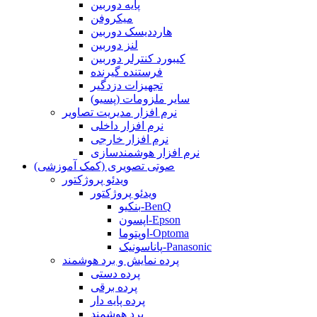
پایه دوربین
میکروفن
هارددیسک دوربین
لنز دوربین
کیبورد کنترلر دوربین
فرستنده گیرنده
تجهیزات دزدگیر
سایر ملزومات (پسیو)
نرم افزار مدیریت تصاویر
نرم افزار داخلی
نرم افزار خارجی
نرم افزار هوشمندسازی
صوتی تصویری (کمک آموزشی)
ویدئو پروژکتور
ویدئو پروژکتور
بنکیو-BenQ
اپسون-Epson
اوپتوما-Optoma
پاناسونیک-Panasonic
پرده نمایش و برد هوشمند
پرده دستی
پرده برقی
پرده پایه دار
برد هوشمند