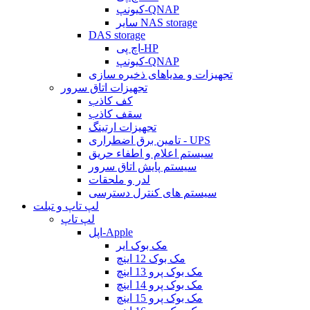
کیونپ-QNAP
سایر NAS storage
DAS storage
اچ پی-HP
کیونپ-QNAP
تجهیزات و مدیاهای ذخیره سازی
تجهیزات اتاق سرور
کف کاذب
سقف کاذب
تجهیزات ارتینگ
تامین برق اضطراری - UPS
سیستم اعلام و اطفاء حریق
سیستم پایش اتاق سرور
لدر و ملحقات
سیستم های کنترل دسترسی
لپ تاپ و تبلت
لپ تاپ
اپل-Apple
مک بوک ایر
مک بوک 12 اینچ
مک بوک پرو 13 اینچ
مک بوک پرو 14 اینچ
مک بوک پرو 15 اینچ