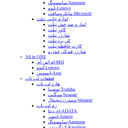
سامسونگ-Samsung
لنوو-Lenovo
مایکروسافت-Microsoft
لوازم جانبی تبلت
لیبل و ضد خش تبلت
کاور تبلت
شارژر تبلت
کی برد تبلت
کارت حافظه تبلت
شارژر فندکی خودرو
All in ONE
ام اس آی-MSI
لنوو-Lenovo
ایسوس-Asus
قطعات لپ تاپ
هارد لپ تاپ
توشیبا-Toshiba
سیگیت-Seagate
وسترن دیجیتال-Western
رم لپ تاپ
ای دیتا-ADATA
اپیسر-Apacer
سامسونگ-Samsung
کینگستون-KingSton