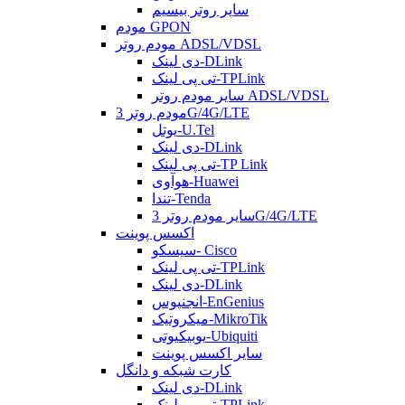
سایر روتر بیسیم
مودم GPON
مودم روتر ADSL/VDSL
دی لینک-DLink
تی پی لینک-TPLink
سایر مودم روتر ADSL/VDSL
مودم روتر 3G/4G/LTE
یوتل-U.Tel
دی لینک-DLink
تی پی لینک-TP Link
هوآوی-Huawei
تندا-Tenda
سایر مودم روتر 3G/4G/LTE
اکسس پوینت
سیسکو- Cisco
تی پی لینک-TPLink
دی لینک-DLink
انجنیوس-EnGenius
میکروتیک-MikroTik
یوبیکیوتی-Ubiquiti
سایر اکسس پوینت
کارت شبکه و دانگل
دی لینک-DLink
تی پی لینک-TPLink