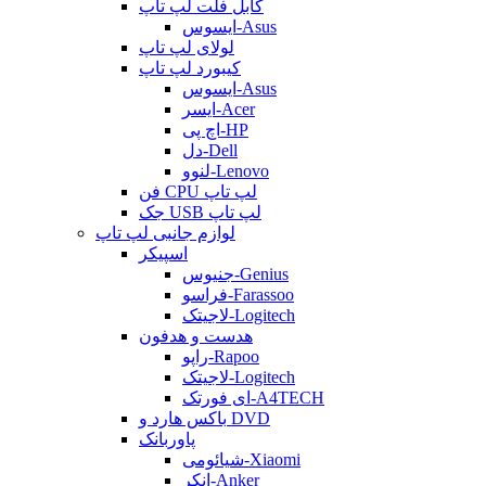
کابل فلت لپ تاپ
ایسوس-Asus
لولای لپ تاپ
کیبورد لپ تاپ
ایسوس-Asus
ایسر-Acer
اچ پی-HP
دل-Dell
لنوو-Lenovo
فن CPU لپ تاپ
جک USB لپ تاپ
لوازم جانبی لپ تاپ
اسپیکر
جنیوس-Genius
فراسو-Farassoo
لاجیتک-Logitech
هدست و هدفون
راپو-Rapoo
لاجیتک-Logitech
ای فورتک-A4TECH
باکس هارد و DVD
پاوربانک
شیائومی-Xiaomi
انکر-Anker