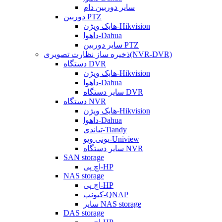
سایر دوربین دام
دوربین PTZ
هایک ویژن-Hikvision
داهوا-Dahua
سایر دوربین PTZ
ذخیره ساز نظارت تصویری(NVR-DVR)
دستگاه DVR
هایک ویژن-Hikvision
داهوا-Dahua
سایر دستگاه DVR
دستگاه NVR
هایک ویژن-Hikvision
داهوا-Dahua
تیاندی-Tiandy
یونی ویو-Uniview
سایر دستگاه NVR
SAN storage
اچ پی-HP
NAS storage
اچ پی-HP
کیونپ-QNAP
سایر NAS storage
DAS storage