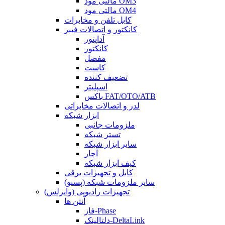
مالتی مود OM3
مالتی مود OM4
کابل تلفن و مخابرات
کانکتور و اتصالات فیبر
آداپتور
کانکتور
مفصل
کاست
تضعیف کننده
اسپلیتر
باکس FAT/OTO/ATB
لدر و اتصالات مخابراتی
ابزار شبکه
ملزومات جانبی
تستر شبکه
سایر ابزار شبکه
آچار
کیف ابزار شبکه
کابل و تجهیزات برقی
سایر ملزومات شبکه (پسیو)
تجهیزات رادیویی (وایرلس)
آنتن ها
فاز-Phase
دلتالینک-DeltaLink