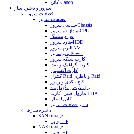
کانن-Canon
سرور و ذخیره ساز
قطعات سرور
قطعات سرور
شاسی سرور-Chassis
پردازنده سرور-CPU
فن و هیتینگ
هارد سرور-HDD
رم سرور-RAM
پاورسرور-Power
کارت شبکه سرور
کارت گرافیک و صدا
کارت اکسپندر
کنترل Raid و باطری Raid
کیج ، کدی و رایزر
ریل کیت و نگهدارنده
ماژول فیبر | کارت HBA
کابل اتصال
سایر قطعات سرور
ذخیره سازها
SAN storage
اچ پی-HP
NAS storage
اچ پی-HP