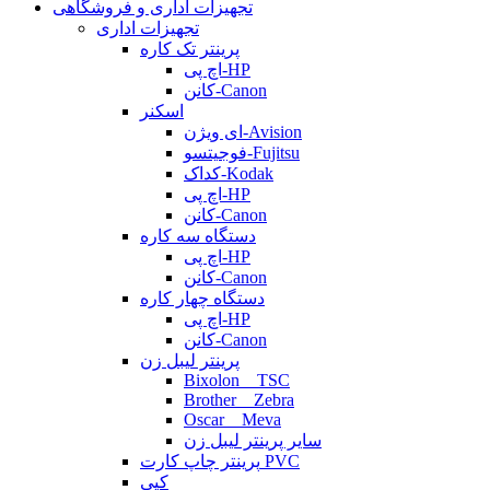
تجهیزات اداری و فروشگاهی
تجهیزات اداری
پرینتر تک کاره
اچ پی-HP
کانن-Canon
اسکنر
ای ویژن-Avision
فوجیتسو-Fujitsu
کداک-Kodak
اچ پی-HP
کانن-Canon
دستگاه سه کاره
اچ پی-HP
کانن-Canon
دستگاه چهار کاره
اچ پی-HP
کانن-Canon
پرینتر لیبل زن
Bixolon _ TSC
Brother _ Zebra
Oscar _ Meva
سایر پرینتر لیبل زن
پرینتر چاپ کارت PVC
کپی