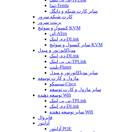
تندا-Tenda
سایر کارت شبکه و دانگل
کارت شبکه سرور
پرینت سرور
کنسول و سوئیچ KVM
آتن-ATen
دی لینک-DLink
سایر کنسول و سوئیچ KVM
مدیاکانورتور و مبدل
دی لینک-DLink
تی پی لینک-TPLink
پلنت-Planet
سایر مدیاکانورتور و مبدل
ماژول و کارت توسعه
سیسکو-Cisco
سایر ماژول و کارت توسعه
توسعه دهنده Wifi
تی پی لینک-TPLink
دی لینک-DLink
سایر توسعه دهنده Wifi
فایروال
آداپتور
آداپتور POE