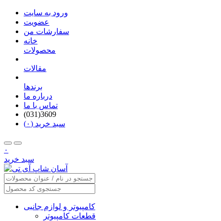
ورود به سایت
عضویت
سفارشات من
خانه
محصولات
مقالات
برندها
درباره ما
تماس با ما
(031)3609
سبد خرید (۰)
۰
سبد خرید
کامپیوتر و لوازم جانبی
قطعات کامپیوتر