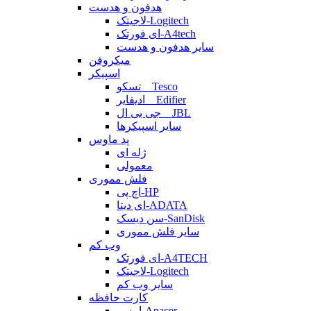
هدفون و هدست
لاجیتک-Logitech
ای فورتک-A4tech
سایر هدفون و هدست
میکروفن
اسپیکر
تسکو _ Tesco
ادیفایر _ Edifier
جی بی ال _ JBL
سایر اسپیکرها
پد ماوس
ژله ای
معمولی
فلش مموری
اچ پی-HP
ای دیتا-ADATA
سن دیسک-SanDisk
سایر فلش مموری
وب کم
ای فورتک-A4TECH
لاجیتک-Logitech
سایر وب کم
کارت حافظه
اپیسر-Apacer