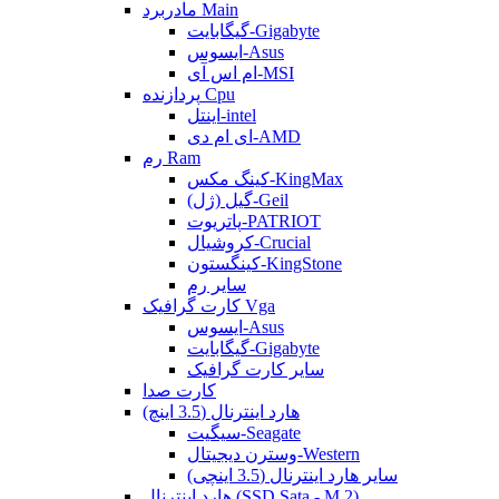
مادربرد Main
گیگابایت-Gigabyte
ایسوس-Asus
ام اس آی-MSI
پردازنده Cpu
اینتل-intel
ای ام دی-AMD
رم Ram
کینگ مکس-KingMax
گیل (ژل)-Geil
پاتریوت-PATRIOT
کروشیال-Crucial
کینگستون-KingStone
سایر رم
کارت گرافیک Vga
ایسوس-Asus
گیگابایت-Gigabyte
سایر کارت گرافیک
کارت صدا
هارد اینترنال (3.5 اینچ)
سیگیت-Seagate
وسترن دیجیتال-Western
سایر هارد اینترنال (3.5 اینچی)
هارد اینترنال (SSD Sata - M.2)