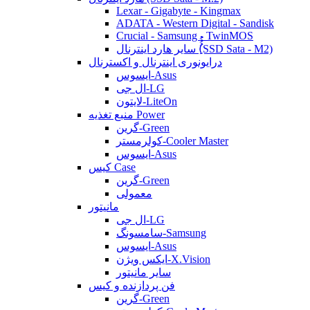
Lexar - Gigabyte - Kingmax
ADATA - Western Digital - Sandisk
Crucial - Samsung - TwinMOS
سایر هارد اینترنال (ُُُِSSD Sata - M2)
درایونوری اینترنال و اکسترنال
ایسوس-Asus
ال جی-LG
لایتون-LiteOn
منبع تغذیه Power
گرین-Green
کولرمستر-Cooler Master
ایسوس-Asus
کیس Case
گرین-Green
معمولی
مانیتور
ال جی-LG
سامسونگ-Samsung
ایسوس-Asus
ایکس ویژن-X.Vision
سایر مانیتور
فن پردازنده و کیس
گرین-Green