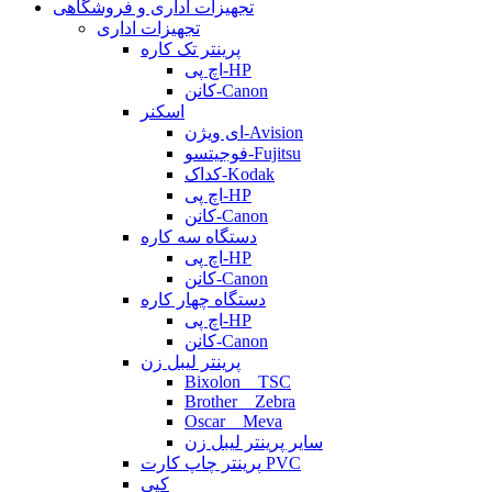
تجهیزات اداری و فروشگاهی
تجهیزات اداری
پرینتر تک کاره
اچ پی-HP
کانن-Canon
اسکنر
ای ویژن-Avision
فوجیتسو-Fujitsu
کداک-Kodak
اچ پی-HP
کانن-Canon
دستگاه سه کاره
اچ پی-HP
کانن-Canon
دستگاه چهار کاره
اچ پی-HP
کانن-Canon
پرینتر لیبل زن
Bixolon _ TSC
Brother _ Zebra
Oscar _ Meva
سایر پرینتر لیبل زن
پرینتر چاپ کارت PVC
کپی