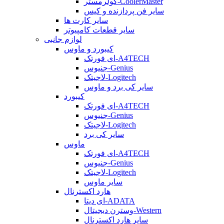
کولرمستر-CoolerMaster
سایر فن پردازنده و کیس
سایر کارت ها
سایر قطعات کامپیوتر
لوازم جانبی
کیبورد و ماوس
ای فورتک-A4TECH
جنیوس-Genius
لاجیتک-Logitech
سایر کی برد و ماوس
کیبورد
ای فورتک-A4TECH
جنیوس-Genius
لاجیتک-Logitech
سایر کی برد
ماوس
ای فورتک-A4TECH
جنیوس-Genius
لاجیتک-Logitech
سایر ماوس
هارد اکسترنال
ای دیتا-ADATA
وسترن دیجیتال-Western
سایر هارد اکسترنال