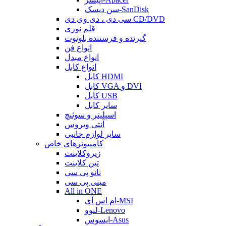
سن دیسک-SanDisk
سی دی ، دی وی دی CD/DVD
قلم نوری
گیرنده و فرستنده بلوتوث
انواع فن
انواع مبدل
انواع کابل
کابل HDMI
کابل VGA و DVI
کابل USB
سایر کابل
اسپلیتر و سوئیچ
آنتی ویروس
سایر لوازم جانبی
کامپیوترهای خاص
زیروکلاینت
تین کلاینت
نانو پی سی
مینی پی سی
All in ONE
ام اس آی-MSI
لنوو-Lenovo
ایسوس-Asus