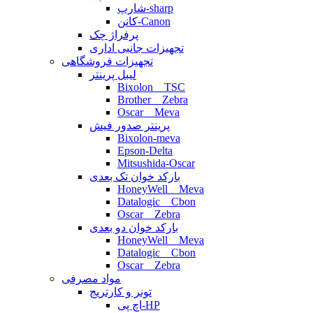
شارپ-sharp
کانن-Canon
پرفراژ چک
تجهیزات جانبی اداری
تجهیزات فروشگاهی
لیبل پرینتر
Bixolon _ TSC
Brother _ Zebra
Oscar _ Meva
پرینتر صدور فیش
Bixolon-meva
Epson-Delta
Mitsushida-Oscar
بارکد خوان تک بعدی
HoneyWell _ Meva
Datalogic _ Cbon
Oscar _ Zebra
بارکد خوان دو بعدی
HoneyWell _ Meva
Datalogic _ Cbon
Oscar _ Zebra
مواد مصرفی
تونر و کارتریج
اچ پی-HP