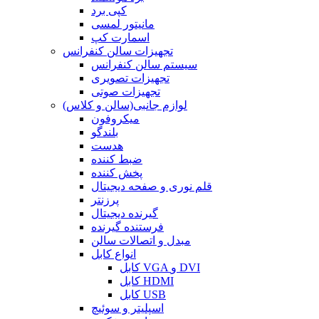
کپی برد
مانیتور لمسی
اسمارت کپ
تجهیزات سالن کنفرانس
سیستم سالن کنفرانس
تجهیزات تصویری
تجهیزات صوتی
لوازم جانبی(سالن و کلاس)
میکروفون
بلندگو
هدست
ضبط کننده
پخش کننده
قلم نوری و صفحه دیجیتال
پرزنتر
گیرنده دیجیتال
فرستنده گیرنده
مبدل و اتصالات سالن
انواع کابل
کابل VGA و DVI
کابل HDMI
کابل USB
اسپلیتر و سوئیچ