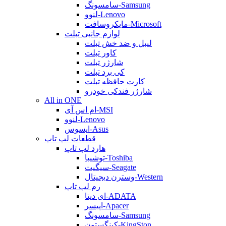
سامسونگ-Samsung
لنوو-Lenovo
مایکروسافت-Microsoft
لوازم جانبی تبلت
لیبل و ضد خش تبلت
کاور تبلت
شارژر تبلت
کی برد تبلت
کارت حافظه تبلت
شارژر فندکی خودرو
All in ONE
ام اس آی-MSI
لنوو-Lenovo
ایسوس-Asus
قطعات لپ تاپ
هارد لپ تاپ
توشیبا-Toshiba
سیگیت-Seagate
وسترن دیجیتال-Western
رم لپ تاپ
ای دیتا-ADATA
اپیسر-Apacer
سامسونگ-Samsung
کینگستون-KingSton