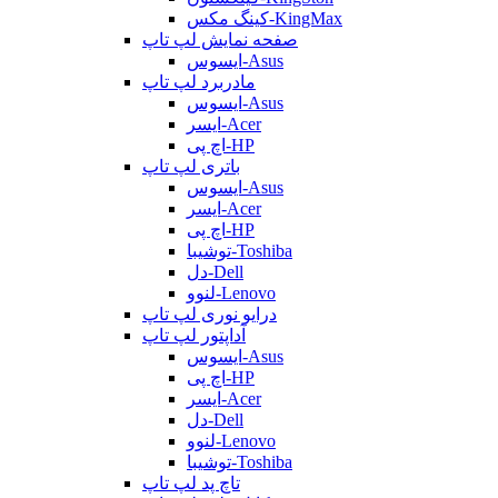
کینگ مکس-KingMax
صفحه نمایش لپ تاپ
ایسوس-Asus
مادربرد لپ تاپ
ایسوس-Asus
ایسر-Acer
اچ پی-HP
باتری لپ تاپ
ایسوس-Asus
ایسر-Acer
اچ پی-HP
توشیبا-Toshiba
دل-Dell
لنوو-Lenovo
درایو نوری لپ تاپ
آداپتور لپ تاپ
ایسوس-Asus
اچ پی-HP
ایسر-Acer
دل-Dell
لنوو-Lenovo
توشیبا-Toshiba
تاچ پد لپ تاپ