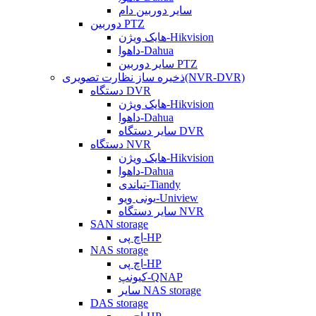
سایر دوربین دام
دوربین PTZ
هایک ویژن-Hikvision
داهوا-Dahua
سایر دوربین PTZ
ذخیره ساز نظارت تصویری(NVR-DVR)
دستگاه DVR
هایک ویژن-Hikvision
داهوا-Dahua
سایر دستگاه DVR
دستگاه NVR
هایک ویژن-Hikvision
داهوا-Dahua
تیاندی-Tiandy
یونی ویو-Uniview
سایر دستگاه NVR
SAN storage
اچ پی-HP
NAS storage
اچ پی-HP
کیونپ-QNAP
سایر NAS storage
DAS storage