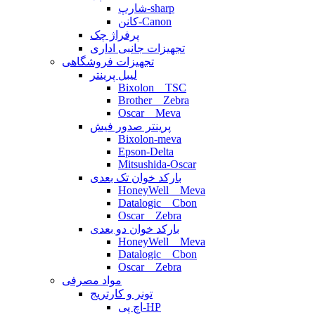
شارپ-sharp
کانن-Canon
پرفراژ چک
تجهیزات جانبی اداری
تجهیزات فروشگاهی
لیبل پرینتر
Bixolon _ TSC
Brother _ Zebra
Oscar _ Meva
پرینتر صدور فیش
Bixolon-meva
Epson-Delta
Mitsushida-Oscar
بارکد خوان تک بعدی
HoneyWell _ Meva
Datalogic _ Cbon
Oscar _ Zebra
بارکد خوان دو بعدی
HoneyWell _ Meva
Datalogic _ Cbon
Oscar _ Zebra
مواد مصرفی
تونر و کارتریج
اچ پی-HP