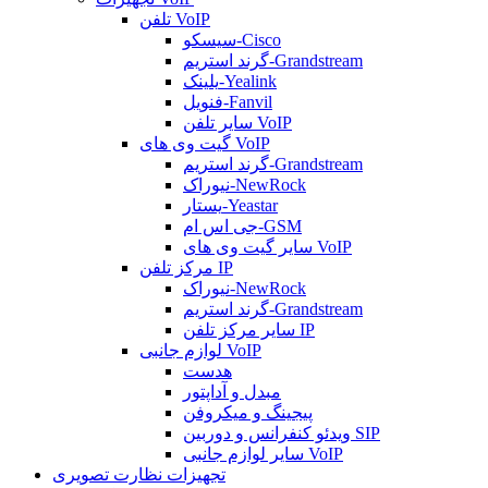
تلفن VoIP
سیسکو-Cisco
گرند استریم-Grandstream
یلینک-Yealink
فنویل-Fanvil
سایر تلفن VoIP
گیت وی های VoIP
گرند استریم-Grandstream
نیوراک-NewRock
یستار-Yeastar
جی اس ام-GSM
سایر گیت وی های VoIP
مرکز تلفن IP
نیوراک-NewRock
گرند استریم-Grandstream
سایر مرکز تلفن IP
لوازم جانبی VoIP
هدست
مبدل و آداپتور
پیجینگ و میکروفن
ویدئو کنفرانس و دوربین SIP
سایر لوازم جانبی VoIP
تجهیزات نظارت تصویری