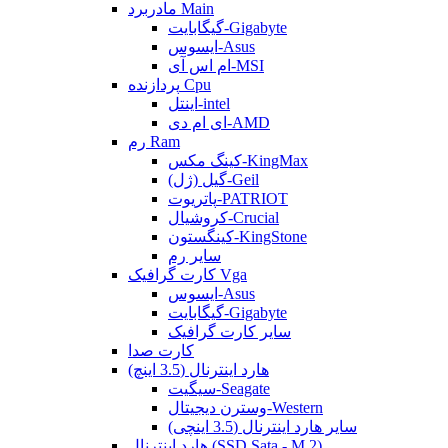
مادربرد Main
گیگابایت-Gigabyte
ایسوس-Asus
ام اس آی-MSI
پردازنده Cpu
اینتل-intel
ای ام دی-AMD
رم Ram
کینگ مکس-KingMax
گیل (ژل)-Geil
پاتریوت-PATRIOT
کروشیال-Crucial
کینگستون-KingStone
سایر رم
کارت گرافیک Vga
ایسوس-Asus
گیگابایت-Gigabyte
سایر کارت گرافیک
کارت صدا
هارد اینترنال (3.5 اینچ)
سیگیت-Seagate
وسترن دیجیتال-Western
سایر هارد اینترنال (3.5 اینچی)
هارد اینترنال (SSD Sata - M.2)