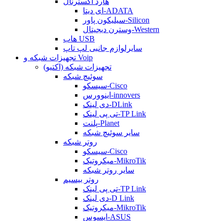
هارد اکسترنال
ای دیتا-ADATA
سیلیکون پاور-Silicon
وسترن دیجیتال-Western
هاب USB
سایرلوازم جانبی لپ تاپ
تجهیزات شبکه و Voip
تجهیزات شبکه (اکتیو)
سوئیچ شبکه
سیسکو-Cisco
اینوورس-innovers
دی لینک-DLink
تی پی لینک-TP Link
پلنت-Planet
سایر سوئیچ شبکه
روتر شبکه
سیسکو-Cisco
میکروتیک-MikroTik
سایر روتر شبکه
روتر بیسیم
تی پی لینک-TP Link
دی لینک-D Link
میکروتیک-MikroTik
ایسوس-ASUS