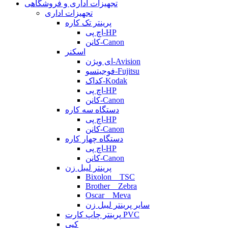
تجهیزات اداری و فروشگاهی
تجهیزات اداری
پرینتر تک کاره
اچ پی-HP
کانن-Canon
اسکنر
ای ویژن-Avision
فوجیتسو-Fujitsu
کداک-Kodak
اچ پی-HP
کانن-Canon
دستگاه سه کاره
اچ پی-HP
کانن-Canon
دستگاه چهار کاره
اچ پی-HP
کانن-Canon
پرینتر لیبل زن
Bixolon _ TSC
Brother _ Zebra
Oscar _ Meva
سایر پرینتر لیبل زن
پرینتر چاپ کارت PVC
کپی