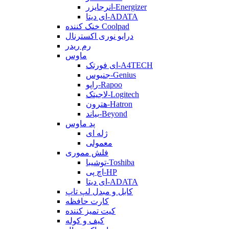
انرجایزر-Energizer
ای دیتا-ADATA
خنک کننده Coolpad
درایو نوری اکسترنال
رم ریدر
ماوس
ای فورتک-A4TECH
جنیوس-Genius
راپو-Rapoo
لاجیتک-Logitech
هترون-Hatron
بیاند-Beyond
پد ماوس
ژله ای
معمولی
فلش مموری
توشیبا-Toshiba
اچ پی-HP
ای دیتا-ADATA
کابل و مبدل لپ تاپ
کارت حافظه
کیت تمیز کننده
کیف و کوله