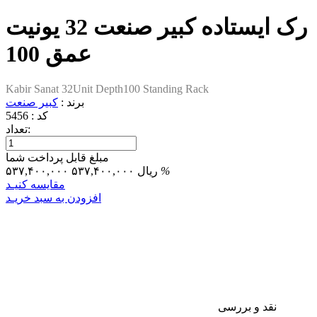
رک ایستاده کبیر صنعت 32 یونیت
عمق 100
Kabir Sanat 32Unit Depth100 Standing Rack
برند :
کبیر صنعت
کد :
5456
تعداد:
مبلغ قابل پرداخت شما
%
۵۳۷,۴۰۰,۰۰۰ ریال
۵۳۷,۴۰۰,۰۰۰
مقایسه کنیـد
افزودن به سبد خریـد
نقد و بررسی