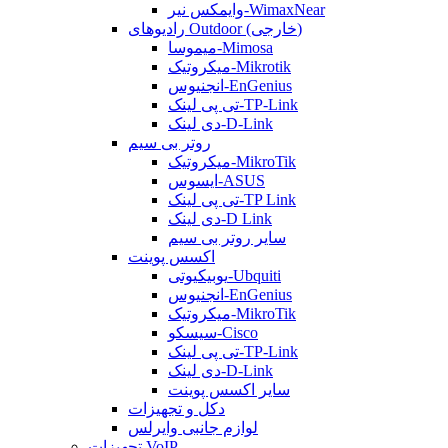
وایمکس نیر-WimaxNear
رادیوهای Outdoor (خارجی)
میموسا-Mimosa
میکروتیک-Mikrotik
انجنیوس-EnGenius
تی پی لینک-TP-Link
دی لینک-D-Link
روتر بی سیم
میکروتیک-MikroTik
ایسوس-ASUS
تی پی لینک-TP Link
دی لینک-D Link
سایر روتر بی سیم
اکسس پوینت
یوبیکیوتی-Ubquiti
انجنیوس-EnGenius
میکروتیک-MikroTik
سیسکو-Cisco
تی پی لینک-TP-Link
دی لینک-D-Link
سایر اکسس پوینت
دکل و تجهیزات
لوازم جانبی وایرلس
تجهیزات VoIP