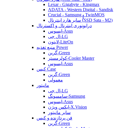
Lexar - Gigabyte - Kingmax
ADATA - Western Digital - Sandisk
Crucial - Samsung - TwinMOS
سایر هارد اینترنال (ُُُِSSD Sata - M2)
درایونوری اینترنال و اکسترنال
ایسوس-Asus
ال جی-LG
لایتون-LiteOn
منبع تغذیه Power
گرین-Green
کولرمستر-Cooler Master
ایسوس-Asus
کیس Case
گرین-Green
معمولی
مانیتور
ال جی-LG
سامسونگ-Samsung
ایسوس-Asus
ایکس ویژن-X.Vision
سایر مانیتور
فن پردازنده و کیس
گرین-Green