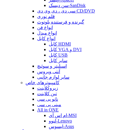
سن دیسک-SanDisk
سی دی ، دی وی دی CD/DVD
قلم نوری
گیرنده و فرستنده بلوتوث
انواع فن
انواع مبدل
انواع کابل
کابل HDMI
کابل VGA و DVI
کابل USB
سایر کابل
اسپلیتر و سوئیچ
آنتی ویروس
سایر لوازم جانبی
کامپیوترهای خاص
زیروکلاینت
تین کلاینت
نانو پی سی
مینی پی سی
All in ONE
ام اس آی-MSI
لنوو-Lenovo
ایسوس-Asus