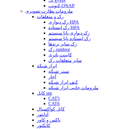
اچ پی-HP
کیونپ-QNAP
ملزومات نظارت تصویری
رک و متعلقات
رک دیواری HPA
رک ایستاده HPA
رک دیواری پایا سیستم
رک ایستاده پایا سیستم
رک سایر برندها
رک outdoor
کابینت باتری
سایر متعلقات رک
ابزار شبکه
تستر شبکه
آچار
کیف ابزار شبکه
ملزومات جانبی ابزار شبکه
کابل utp
CAT5
CAT6
کابل کواکسیال
آداپتور
باکس و کاور
کانکتور