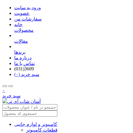
ورود به سایت
عضویت
سفارشات من
خانه
محصولات
مقالات
برندها
درباره ما
تماس با ما
(031)3609
سبد خرید (۰)
۰
سبد خرید
کامپیوتر و لوازم جانبی
قطعات کامپیوتر