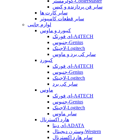
کولرمستر-CoolerMaster
سایر فن پردازنده و کیس
سایر کارت ها
سایر قطعات کامپیوتر
لوازم جانبی
کیبورد و ماوس
ای فورتک-A4TECH
جنیوس-Genius
لاجیتک-Logitech
سایر کی برد و ماوس
کیبورد
ای فورتک-A4TECH
جنیوس-Genius
لاجیتک-Logitech
سایر کی برد
ماوس
ای فورتک-A4TECH
جنیوس-Genius
لاجیتک-Logitech
سایر ماوس
هارد اکسترنال
ای دیتا-ADATA
وسترن دیجیتال-Western
سایر هارد اکسترنال