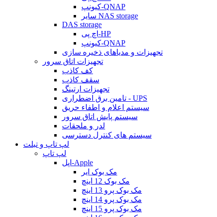
کیونپ-QNAP
سایر NAS storage
DAS storage
اچ پی-HP
کیونپ-QNAP
تجهیزات و مدیاهای ذخیره سازی
تجهیزات اتاق سرور
کف کاذب
سقف کاذب
تجهیزات ارتینگ
تامین برق اضطراری - UPS
سیستم اعلام و اطفاء حریق
سیستم پایش اتاق سرور
لدر و ملحقات
سیستم های کنترل دسترسی
لپ تاپ و تبلت
لپ تاپ
اپل-Apple
مک بوک ایر
مک بوک 12 اینچ
مک بوک پرو 13 اینچ
مک بوک پرو 14 اینچ
مک بوک پرو 15 اینچ