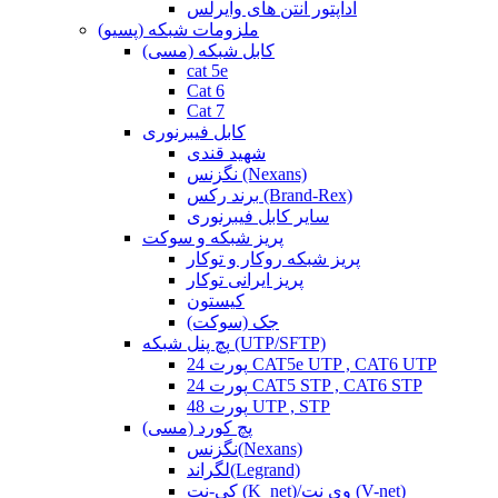
آداپتور آنتن های وایرلس
ملزومات شبکه (پسیو)
کابل شبکه (مسی)
cat 5e
Cat 6
Cat 7
کابل فیبرنوری
شهید قندی
نگزنس (Nexans)
برند رکس (Brand-Rex)
سایر کابل فیبرنوری
پریز شبکه و سوکت
پریز شبکه روکار و توکار
پریز ایرانی توکار
کیستون
جک (سوکت)
پچ پنل شبکه (UTP/SFTP)
24 پورت CAT5e UTP , CAT6 UTP
24 پورت CAT5 STP , CAT6 STP
48 پورت UTP , STP
پچ کورد (مسی)
نگزنس(Nexans)
لگراند(Legrand)
کی-نت (K_net)/وی نت (V-net)