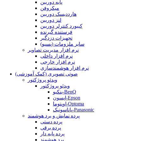
پایه دوربین
میکروفن
هارددیسک دوربین
لنز دوربین
کیبورد کنترلر دوربین
فرستنده گیرنده
تجهیزات دزدگیر
سایر ملزومات (پسیو)
نرم افزار مدیریت تصاویر
نرم افزار داخلی
نرم افزار خارجی
نرم افزار هوشمندسازی
صوتی تصویری (کمک آموزشی)
ویدئو پروژکتور
ویدئو پروژکتور
بنکیو-BenQ
اپسون-Epson
اوپتوما-Optoma
پاناسونیک-Panasonic
پرده نمایش و برد هوشمند
پرده دستی
پرده برقی
پرده پایه دار
برد هوشمند