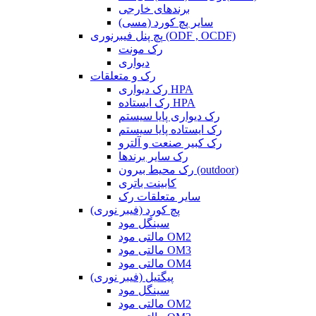
برندهای خارجی
سایر پچ کورد (مسی)
پچ پنل فیبرنوری (ODF , OCDF)
رک مونت
دیواری
رک و متعلقات
رک دیواری HPA
رک ایستاده HPA
رک دیواری پایا سیستم
رک ایستاده پایا سیستم
رک کبیر صنعت و آلترو
رک سایر برندها
رک محیط بیرون (outdoor)
کابینت باتری
سایر متعلقات رک
پچ کورد (فیبر نوری)
سینگل مود
مالتی مود OM2
مالتی مود OM3
مالتی مود OM4
پیگتیل (فیبر نوری)
سینگل مود
مالتی مود OM2