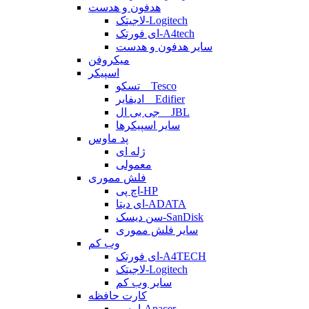
هدفون و هدست
لاجیتک-Logitech
ای فورتک-A4tech
سایر هدفون و هدست
میکروفن
اسپیکر
تسکو _ Tesco
ادیفایر _ Edifier
جی بی ال _ JBL
سایر اسپیکرها
پد ماوس
ژله ای
معمولی
فلش مموری
اچ پی-HP
ای دیتا-ADATA
سن دیسک-SanDisk
سایر فلش مموری
وب کم
ای فورتک-A4TECH
لاجیتک-Logitech
سایر وب کم
کارت حافظه
اپیسر-Apacer