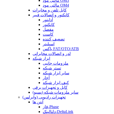
مالتی مود OM3
مالتی مود OM4
کابل تلفن و مخابرات
کانکتور و اتصالات فیبر
آداپتور
کانکتور
مفصل
کاست
تضعیف کننده
اسپلیتر
باکس FAT/OTO/ATB
لدر و اتصالات مخابراتی
ابزار شبکه
ملزومات جانبی
تستر شبکه
سایر ابزار شبکه
آچار
کیف ابزار شبکه
کابل و تجهیزات برقی
سایر ملزومات شبکه (پسیو)
تجهیزات رادیویی (وایرلس)
آنتن ها
فاز-Phase
دلتالینک-DeltaLink