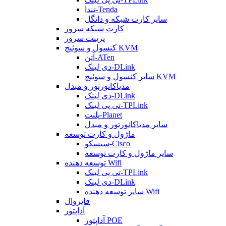
تندا-Tenda
سایر کارت شبکه و دانگل
کارت شبکه سرور
پرینت سرور
کنسول و سوئیچ KVM
آتن-ATen
دی لینک-DLink
سایر کنسول و سوئیچ KVM
مدیاکانورتور و مبدل
دی لینک-DLink
تی پی لینک-TPLink
پلنت-Planet
سایر مدیاکانورتور و مبدل
ماژول و کارت توسعه
سیسکو-Cisco
سایر ماژول و کارت توسعه
توسعه دهنده Wifi
تی پی لینک-TPLink
دی لینک-DLink
سایر توسعه دهنده Wifi
فایروال
آداپتور
آداپتور POE