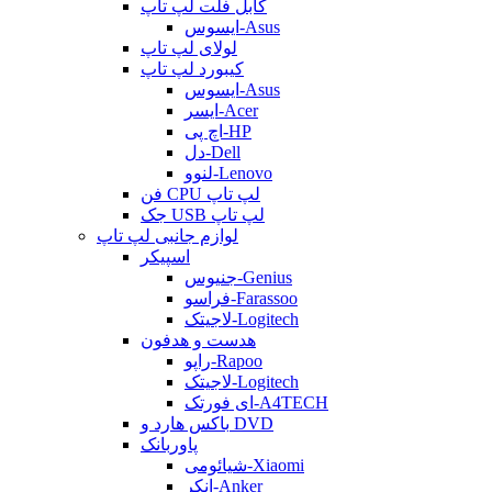
کابل فلت لپ تاپ
ایسوس-Asus
لولای لپ تاپ
کیبورد لپ تاپ
ایسوس-Asus
ایسر-Acer
اچ پی-HP
دل-Dell
لنوو-Lenovo
فن CPU لپ تاپ
جک USB لپ تاپ
لوازم جانبی لپ تاپ
اسپیکر
جنیوس-Genius
فراسو-Farassoo
لاجیتک-Logitech
هدست و هدفون
راپو-Rapoo
لاجیتک-Logitech
ای فورتک-A4TECH
باکس هارد و DVD
پاوربانک
شیائومی-Xiaomi
انکر-Anker