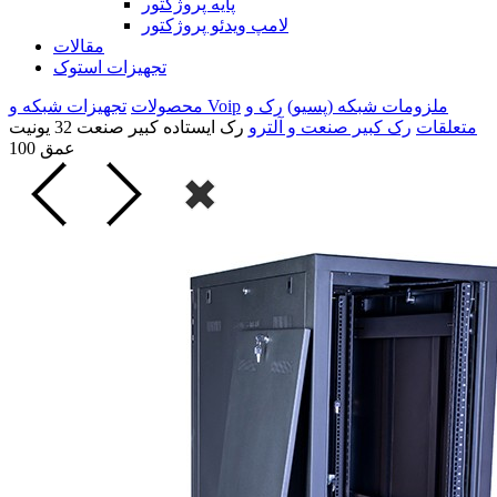
پایه پروژکتور
لامپ ویدئو پروژکتور
مقالات
تجهیزات استوک
ملزومات شبکه (پسیو)
رک و
تجهیزات شبکه و Voip
محصولات
متعلقات
رک کبیر صنعت و آلترو
رک ایستاده کبیر صنعت 32 یونیت
عمق 100