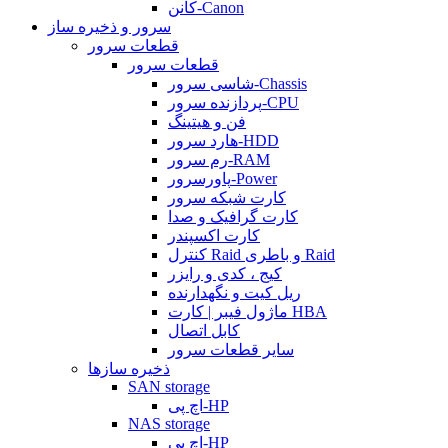
کانن-Canon
سرور و ذخیره ساز
قطعات سرور
قطعات سرور
شاسی سرور-Chassis
پردازنده سرور-CPU
فن و هیتینگ
هارد سرور-HDD
رم سرور-RAM
پاورسرور-Power
کارت شبکه سرور
کارت گرافیک و صدا
کارت اکسپندر
کنترل Raid و باطری Raid
کیج ، کدی و رایزر
ریل کیت و نگهدارنده
ماژول فیبر | کارت HBA
کابل اتصال
سایر قطعات سرور
ذخیره سازها
SAN storage
اچ پی-HP
NAS storage
اچ پی-HP