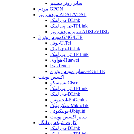
سایر روتر بیسیم
مودم GPON
مودم روتر ADSL/VDSL
دی لینک-DLink
تی پی لینک-TPLink
سایر مودم روتر ADSL/VDSL
مودم روتر 3G/4G/LTE
یوتل-U.Tel
دی لینک-DLink
تی پی لینک-TP Link
هوآوی-Huawei
تندا-Tenda
سایر مودم روتر 3G/4G/LTE
اکسس پوینت
سیسکو- Cisco
تی پی لینک-TPLink
دی لینک-DLink
انجنیوس-EnGenius
میکروتیک-MikroTik
یوبیکیوتی-Ubiquiti
سایر اکسس پوینت
کارت شبکه و دانگل
دی لینک-DLink
تی پی لینک-TPLink